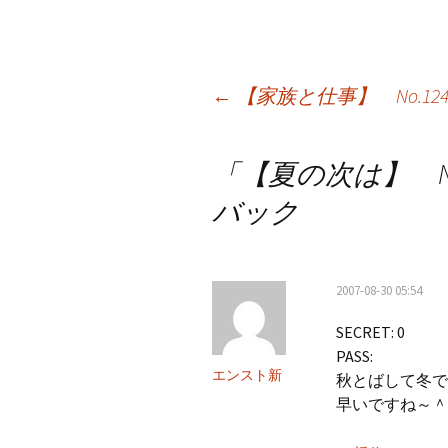
投
←
【家族と仕事】 No.124
稿
「
【夏の次は】 No.
ナ
バック
ビ
ゲ
ー
2007-08-30 05:54
シ
SECRET: 0
PASS:
ョ
エンスト新
秋とばして冬で
ン
早いですね～＾