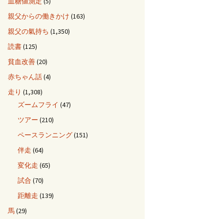
血糖値測定
(5)
親父からの働きかけ
(163)
親父の氣持ち
(1,350)
読書
(125)
貧血改善
(20)
赤ちゃん話
(4)
走り
(1,308)
ズームフライ
(47)
ツアー
(210)
ペースランニング
(151)
伴走
(64)
変化走
(65)
試合
(70)
距離走
(139)
馬
(29)