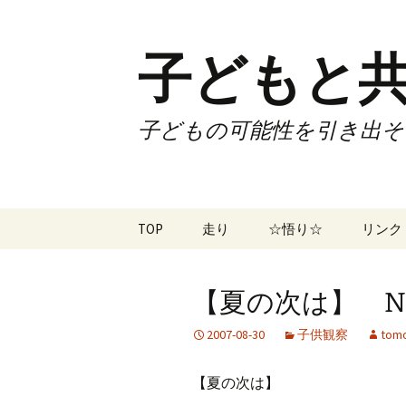
子どもと共
子どもの可能性を引き出そ
コ
TOP
走り
☆悟り☆
リンク
ン
テ
ツアー
大泉カ
ン
曜日3
【夏の次は】 No.
ツ
試合
70歳で
へ
2007-08-30
子供観察
tomo
ス
ズームフライ
70歳
キ
【夏の次は】
ッ
なかも