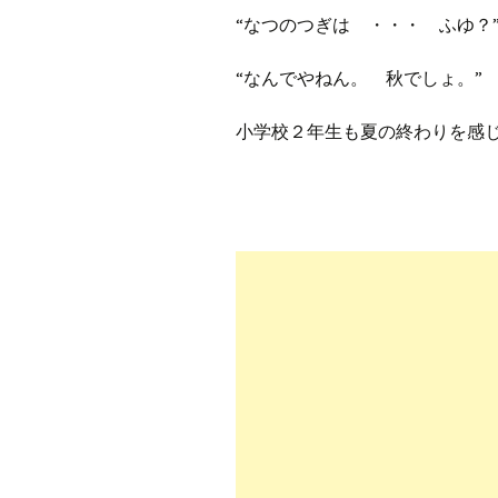
プ
ブ
“なつのつぎは ・・・ ふゆ？
旧ブロ
“なんでやねん。 秋でしょ。”
ポイン
小学校２年生も夏の終わりを感