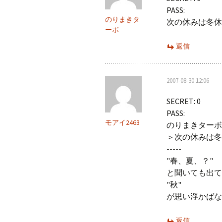
PASS:
のりまきタ
次の休みは冬休
ーボ
返信
2007-08-30 12:06
SECRET: 0
PASS:
モアイ2463
のりまきターボ
＞次の休みは冬
-----
"春、夏、？"
と聞いても出て
"秋"
が思い浮かばな
返信