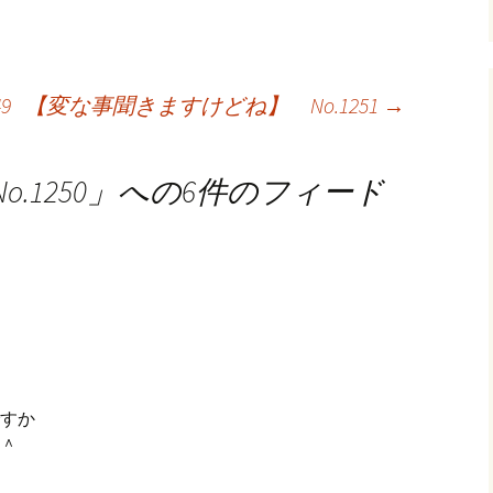
9
【変な事聞きますけどね】 No.1251
→
1250
」への6件のフィード
すか
＾