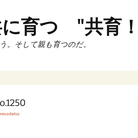
に育つ "共育！
う。そして親も育つのだ。
インド（第2,4土
時間走練習会）
1250
サブスリーnote
nisodatsu
でサブスリー
ずサッカークラ