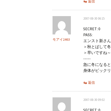
返信
2007-08-30 06:15
SECRET: 0
PASS:
モアイ2463
エンスト新さん
＞秋とばして冬
＞早いですね～
-----
急に冬になると
身体がビックリ
返信
2007-08-30 09:02
SECRET: 0