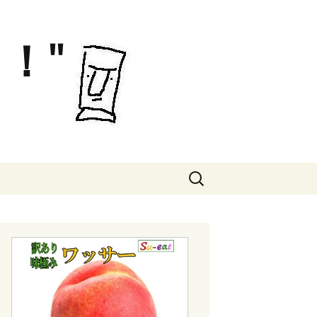
！"
検
索: