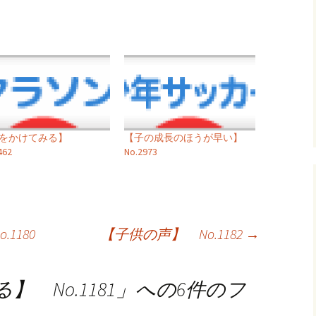
声をかけてみる】
【子の成長のほうが早い】
462
No.2973
1180
【子供の声】 No.1182
→
 No.1181
」への6件のフ