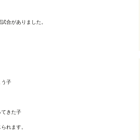
グ(楽天日誌)
習試合がありました。
トタウン
まう子
ってきた子
じられます。