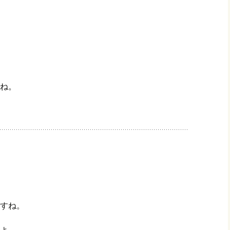
ね。
すね。
よ。