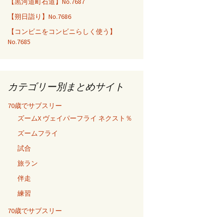
【黒河道町石道】No.7687
【朔日詣り】No.7686
【コンビニをコンビニらしく使う】
No.7685
カテゴリー別まとめサイト
70歳でサブスリー
ズームX ヴェイパーフライ ネクスト％
ズームフライ
試合
旅ラン
伴走
練習
70歳でサブスリー