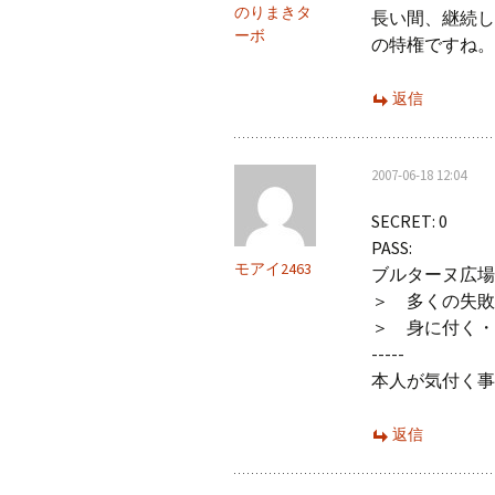
のりまきタ
長い間、継続し
ーボ
の特権ですね。
返信
2007-06-18 12:04
SECRET: 0
PASS:
モアイ2463
ブルターヌ広場 
＞ 多くの失敗
＞ 身に付く・
-----
本人が気付く事
返信