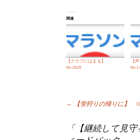
関連
【クラブにはまる】
【
No.2629
No.1
投
←
【蛍狩りの帰りに】 No.
稿
「
【継続して見守る】
ナ
ィードバック