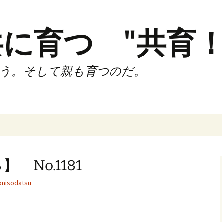
に育つ "共育！
う。そして親も育つのだ。
インド（第2,4土
時間走練習会）
No.1181
サブスリーnote
nisodatsu
でサブスリー
ずサッカークラ