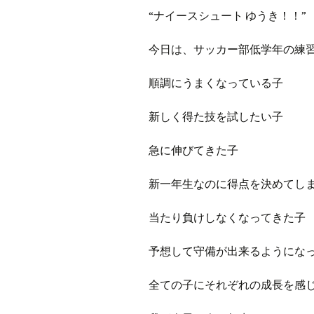
プ
ブ
“ナイースシュート ゆうき！！”
旧ブロ
今日は、サッカー部低学年の練
ポイン
順調にうまくなっている子
新しく得た技を試したい子
急に伸びてきた子
新一年生なのに得点を決めてし
当たり負けしなくなってきた子
予想して守備が出来るようにな
全ての子にそれぞれの成長を感