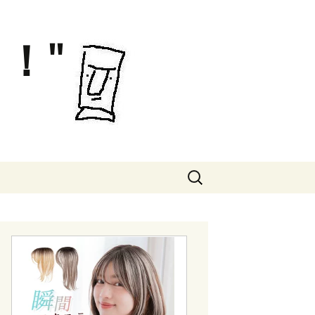
！"
検
索: