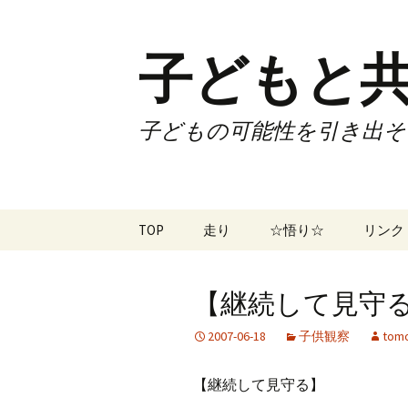
子どもと共
子どもの可能性を引き出そ
コ
TOP
走り
☆悟り☆
リンク
ン
テ
ツアー
大泉カ
ン
曜日3
【継続して見守る】 
ツ
試合
70歳で
へ
2007-06-18
子供観察
tomo
ス
ズームフライ
70歳
キ
【継続して見守る】
ッ
なかも