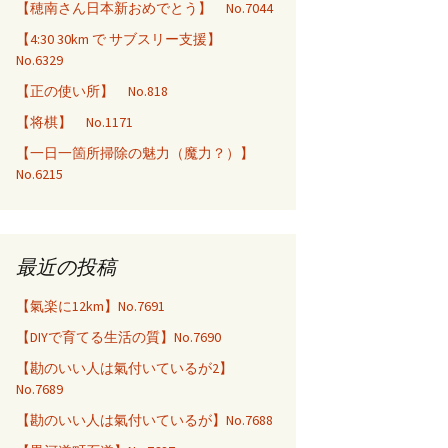
【穂南さん日本新おめでとう】 No.7044
【4:30 30km で サブスリー支援】
No.6329
【正の使い所】 No.818
【将棋】 No.1171
【一日一箇所掃除の魅力（魔力？）】
No.6215
最近の投稿
【氣楽に12km】No.7691
【DIYで育てる生活の質】No.7690
【勘のいい人は氣付いているが2】
No.7689
【勘のいい人は氣付いているが】No.7688