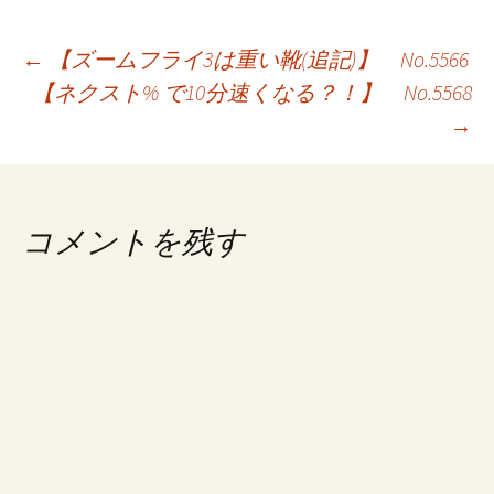
投
←
【ズームフライ3は重い靴(追記)】 No.5566
【ネクスト% で10分速くなる？！】 No.5568
稿
→
ナ
ビ
ゲ
コメントを残す
ー
シ
ョ
ン