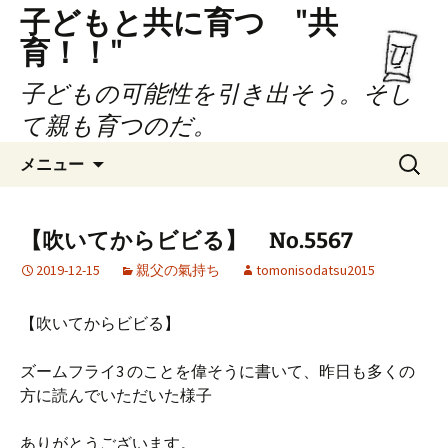
子どもと共に育つ "共
育！！"
子どもの可能性を引き出そう。そし
て親も育つのだ。
コ
検
メニュー
ン
索:
テ
ン
【吹いてからビビる】 No.5567
ツ
2019-12-15
親父の氣持ち
tomonisodatsu2015
へ
ス
キ
【吹いてからビビる】
ッ
プ
ズームフライ3 のことを偉そうに書いて、昨日も多くの
方に読んでいただいた様子
ありがとうございます。