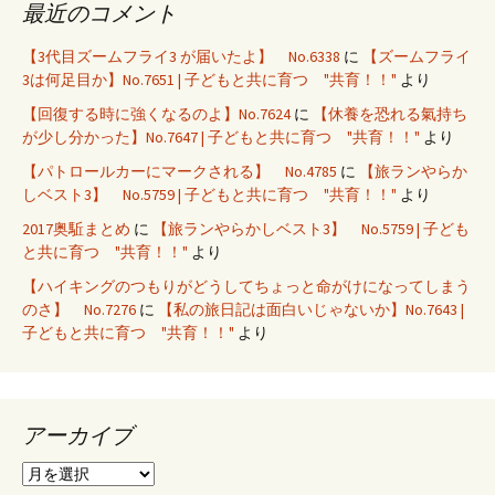
最近のコメント
【3代目ズームフライ3 が届いたよ】 No.6338
に
【ズームフライ
3は何足目か】No.7651 | 子どもと共に育つ "共育！！"
より
【回復する時に強くなるのよ】No.7624
に
【休養を恐れる氣持ち
が少し分かった】No.7647 | 子どもと共に育つ "共育！！"
より
【パトロールカーにマークされる】 No.4785
に
【旅ランやらか
しベスト3】 No.5759 | 子どもと共に育つ "共育！！"
より
2017奥駈まとめ
に
【旅ランやらかしベスト3】 No.5759 | 子ども
と共に育つ "共育！！"
より
【ハイキングのつもりがどうしてちょっと命がけになってしまう
のさ】 No.7276
に
【私の旅日記は面白いじゃないか】No.7643 |
子どもと共に育つ "共育！！"
より
アーカイブ
ア
ー