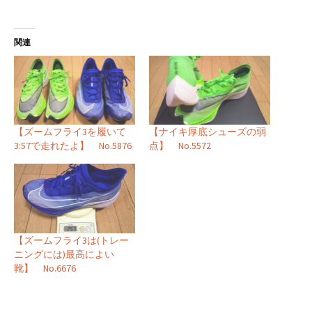
関連
【ズームフライ3を履いて
【ナイキ厚底シューズの弱
3:57で走れたよ】 No.5876
点】 No.5572
【ズームフライ3は(トレー
ニングには)最高によい
靴】 No.6676