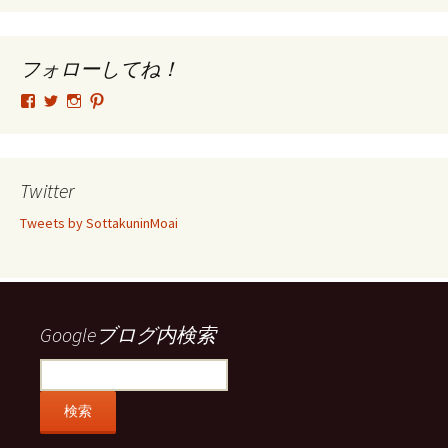
カ
イ
ブ
フォローしてね！
tsutomu.hattori.33
SottakuninMoai
tsutomu.hattori.33
tsutomuhattori
さ
さ
さ
さ
ん
ん
ん
ん
の
の
の
の
プ
プ
プ
プ
ロ
ロ
ロ
ロ
Twitter
フ
フ
フ
フ
ィ
ィ
ィ
ィ
Tweets by SottakuninMoai
ー
ー
ー
ー
ル
ル
ル
ル
を
を
を
を
Facebook
Twitter
Instagram
Pinterest
で
で
で
で
表
表
表
表
示
示
示
示
Googleブログ内検索