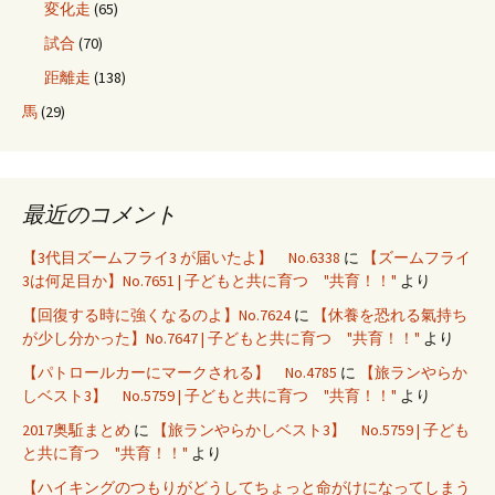
変化走
(65)
試合
(70)
距離走
(138)
馬
(29)
最近のコメント
【3代目ズームフライ3 が届いたよ】 No.6338
に
【ズームフライ
3は何足目か】No.7651 | 子どもと共に育つ "共育！！"
より
【回復する時に強くなるのよ】No.7624
に
【休養を恐れる氣持ち
が少し分かった】No.7647 | 子どもと共に育つ "共育！！"
より
【パトロールカーにマークされる】 No.4785
に
【旅ランやらか
しベスト3】 No.5759 | 子どもと共に育つ "共育！！"
より
2017奥駈まとめ
に
【旅ランやらかしベスト3】 No.5759 | 子ども
と共に育つ "共育！！"
より
【ハイキングのつもりがどうしてちょっと命がけになってしまう