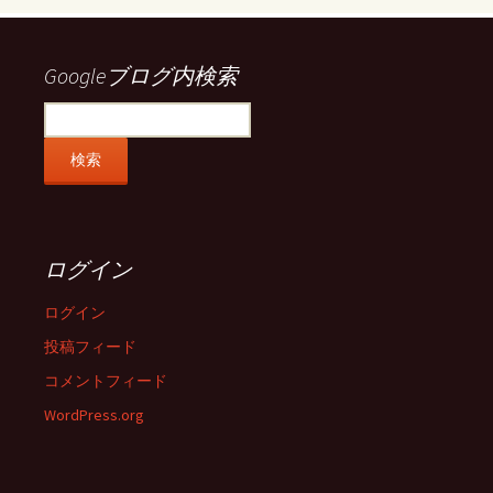
Facebook
Twitter
Instagram
Pinterest
で
で
で
で
表
表
表
表
示
示
示
示
Googleブログ内検索
ログイン
ログイン
投稿フィード
コメントフィード
WordPress.org