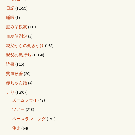
日記
(1,559)
睡眠
(1)
脳みそ観察
(310)
血糖値測定
(5)
親父からの働きかけ
(163)
親父の氣持ち
(1,350)
読書
(125)
貧血改善
(20)
赤ちゃん話
(4)
走り
(1,307)
ズームフライ
(47)
ツアー
(210)
ペースランニング
(151)
伴走
(64)