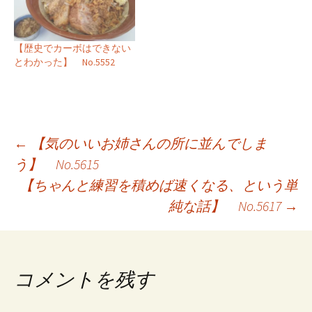
【歴史でカーボはできない
とわかった】 No.5552
投
←
【気のいいお姉さんの所に並んでしま
う】 No.5615
稿
【ちゃんと練習を積めば速くなる、という単
ナ
純な話】 No.5617
→
ビ
ゲ
コメントを残す
ー
シ