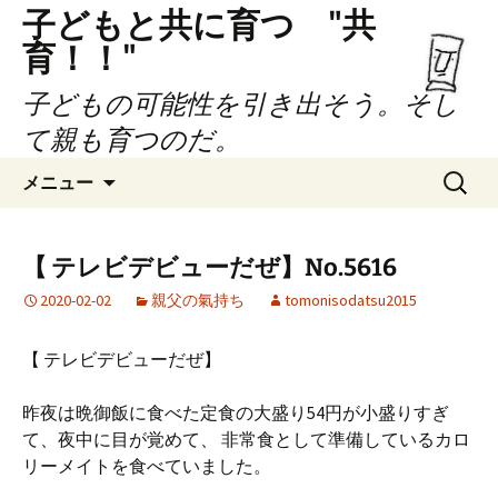
子どもと共に育つ "共
育！！"
子どもの可能性を引き出そう。そし
て親も育つのだ。
コ
検
メニュー
ン
索:
テ
ン
【 テレビデビューだぜ】No.5616
ツ
2020-02-02
親父の氣持ち
tomonisodatsu2015
へ
ス
キ
【 テレビデビューだぜ】
ッ
プ
昨夜は晩御飯に食べた定食の大盛り54円が小盛りすぎ
て、夜中に目が覚めて、 非常食として準備しているカロ
リーメイトを食べていました。