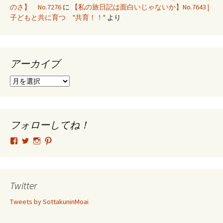
のさ】 No.7276
に
【私の旅日記は面白いじゃないか】No.7643 |
子どもと共に育つ "共育！！"
より
アーカイブ
ア
ー
カ
イ
ブ
フォローしてね！
tsutomu.hattori.33
SottakuninMoai
tsutomu.hattori.33
tsutomuhattori
さ
さ
さ
さ
ん
ん
ん
ん
の
の
の
の
プ
プ
プ
プ
ロ
ロ
ロ
ロ
Twitter
フ
フ
フ
フ
ィ
ィ
ィ
ィ
Tweets by SottakuninMoai
ー
ー
ー
ー
ル
ル
ル
ル
を
を
を
を