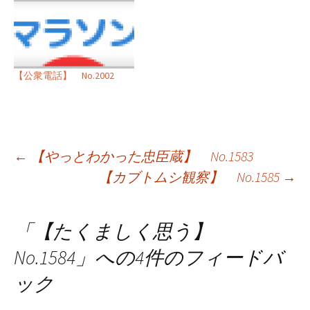
【公衆電話】 No.2002
投
←
【やっとわかった忠臣蔵】 No.1583
【カブトムシ観察】 No.1585
→
稿
ナ
「
【たくましく思う】
ビ
No.1584
」への4件のフィードバ
ゲ
ック
ー