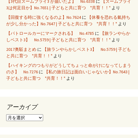
【3代目ズームフライ3 が届いたよ】 No.6338
に
【ズームフライ
3は何足目か】No.7651 | 子どもと共に育つ "共育！！"
より
【回復する時に強くなるのよ】No.7624
に
【休養を恐れる氣持ち
が少し分かった】No.7647 | 子どもと共に育つ "共育！！"
より
【パトロールカーにマークされる】 No.4785
に
【旅ランやらか
しベスト3】 No.5759 | 子どもと共に育つ "共育！！"
より
2017奥駈まとめ
に
【旅ランやらかしベスト3】 No.5759 | 子ども
と共に育つ "共育！！"
より
【ハイキングのつもりがどうしてちょっと命がけになってしまう
のさ】 No.7276
に
【私の旅日記は面白いじゃないか】No.7643 |
子どもと共に育つ "共育！！"
より
アーカイブ
ア
ー
カ
イ