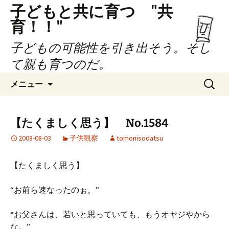
子どもと共に育つ "共
育！！"
子どもの可能性を引き出そう。そし
て親も育つのだ。
コ
検
メニュー
ン
索:
テ
ン
【たくましく思う】 No.1584
ツ
2008-08-03
子供観察
tomonisodatsu
へ
ス
キ
【たくましく思う】
ッ
プ
“お前ら速なったのぉ。”
“お父さんは、若いと思っていても、もうオヤジやから
な。”