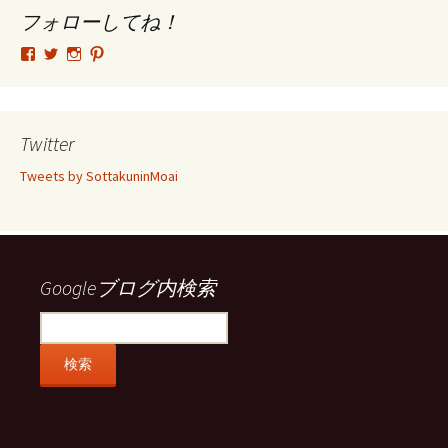
ブ
フォローしてね！
tsutomu.hattori.33
SottakuninMoai
tsutomu.hattori.33
tsutomuhattori
さ
さ
さ
さ
ん
ん
ん
ん
の
の
の
の
プ
プ
プ
プ
ロ
ロ
ロ
ロ
Twitter
フ
フ
フ
フ
ィ
ィ
ィ
ィ
Tweets by SottakuninMoai
ー
ー
ー
ー
ル
ル
ル
ル
を
を
を
を
Facebook
Twitter
Instagram
Pinterest
で
で
で
で
表
表
表
表
示
示
示
示
Googleブログ内検索