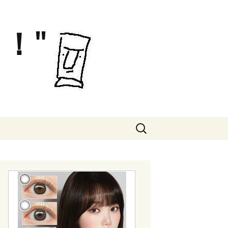
！"
検
索: