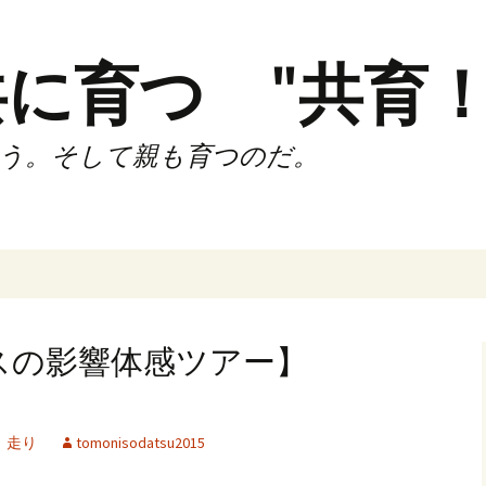
に育つ "共育！
う。そして親も育つのだ。
インド（第2,4土
時間走練習会）
スの影響体感ツアー】
サブスリーnote
でサブスリー
、
走り
tomonisodatsu2015
ずサッカークラ