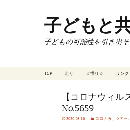
子どもと共
子どもの可能性を引き出そ
コ
TOP
走り
☆悟り☆
リンク
ン
テ
ツアー
大泉カ
ン
曜日3
【コロナウィル
ツ
試合
70歳で
へ
No.5659
ス
ズームフライ
70歳
キ
2020-03-16
コロナ考
、
ツアー
ッ
なかも