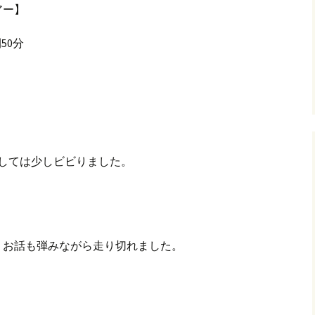
アー】
グ(楽天日誌)
50分
トタウン
者としては少しビビりました。
、お話も弾みながら走り切れました。