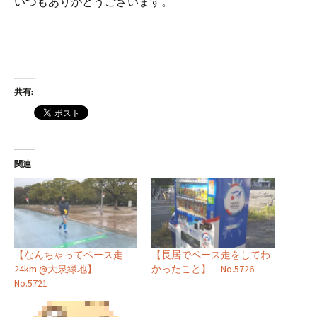
いつもありがとうございます。
共有:
関連
【なんちゃってペース走
【長居でペース走をしてわ
24km @大泉緑地】
かったこと】 No.5726
No.5721