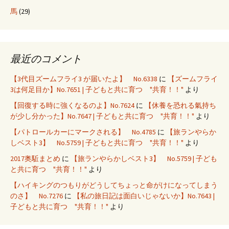
馬
(29)
最近のコメント
【3代目ズームフライ3 が届いたよ】 No.6338
に
【ズームフライ
3は何足目か】No.7651 | 子どもと共に育つ "共育！！"
より
【回復する時に強くなるのよ】No.7624
に
【休養を恐れる氣持ち
が少し分かった】No.7647 | 子どもと共に育つ "共育！！"
より
【パトロールカーにマークされる】 No.4785
に
【旅ランやらか
しベスト3】 No.5759 | 子どもと共に育つ "共育！！"
より
2017奥駈まとめ
に
【旅ランやらかしベスト3】 No.5759 | 子ども
と共に育つ "共育！！"
より
【ハイキングのつもりがどうしてちょっと命がけになってしまう
のさ】 No.7276
に
【私の旅日記は面白いじゃないか】No.7643 |
子どもと共に育つ "共育！！"
より