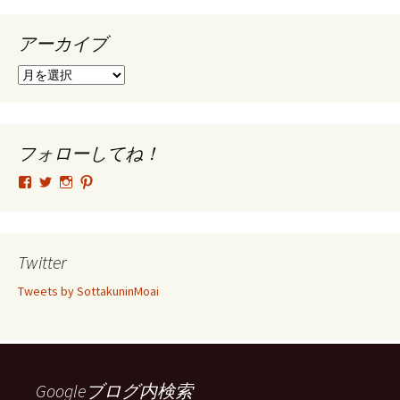
アーカイブ
ア
ー
カ
イ
ブ
フォローしてね！
tsutomu.hattori.33
SottakuninMoai
tsutomu.hattori.33
tsutomuhattori
さ
さ
さ
さ
ん
ん
ん
ん
の
の
の
の
プ
プ
プ
プ
ロ
ロ
ロ
ロ
Twitter
フ
フ
フ
フ
ィ
ィ
ィ
ィ
Tweets by SottakuninMoai
ー
ー
ー
ー
ル
ル
ル
ル
を
を
を
を
Facebook
Twitter
Instagram
Pinterest
で
で
で
で
表
表
表
表
示
示
示
示
Googleブログ内検索