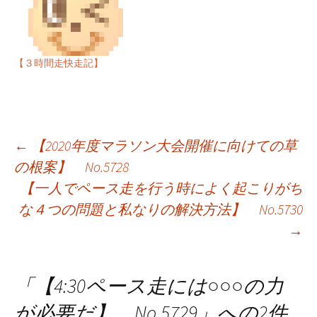
【３時間走快走記】
投
←
【2020年度マラソン大会開催に向けての草
の根案】 No.5728
稿
【一人でペース走を行う時によく起こりがち
ナ
な４つの問題と私なりの解決方法】 No.5730
ビ
→
ゲ
ー
「
【4:30ペース走には○○○の力
が必要だ】 No.5729
」への2件
シ