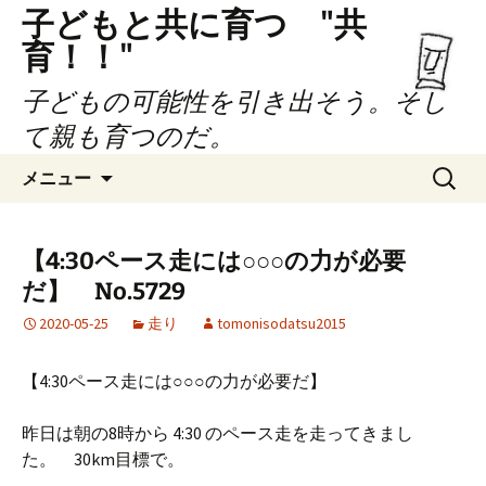
子どもと共に育つ "共
育！！"
子どもの可能性を引き出そう。そし
て親も育つのだ。
コ
検
メニュー
ン
索:
テ
ン
【4:30ペース走には○○○の力が必要
ツ
だ】 No.5729
へ
ス
2020-05-25
走り
tomonisodatsu2015
キ
ッ
【4:30ペース走には○○○の力が必要だ】
プ
昨日は朝の8時から 4:30 のペース走を走ってきまし
た。 30km目標で。