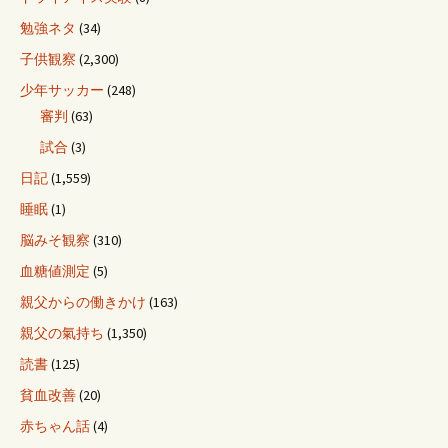
勉強ネタ
(34)
子供観察
(2,300)
少年サッカー
(248)
審判
(63)
試合
(3)
日記
(1,559)
睡眠
(1)
脳みそ観察
(310)
血糖値測定
(5)
親父からの働きかけ
(163)
親父の氣持ち
(1,350)
読書
(125)
貧血改善
(20)
赤ちゃん話
(4)