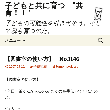
子どもと共に育つ "共
育！！"
子どもの可能性を引き出そう。そし
て親も育つのだ。
コ
検
メニュー
ン
索:
テ
ン
【図書室の使い方】 No.1146
ツ
2007-05-12
子供観察
tomonisodatsu
へ
ス
キ
【図書室の使い方】
ッ
プ
“今日、弟くんが人参の皮 むくのを手伝ってくれたの
よ。”
“ほう。”