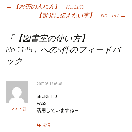
投
←
【お茶の入れ方】 No.1145
【親父に伝えたい事】 No.1147
→
稿
ナ
「
【図書室の使い方】
ビ
No.1146
」への8件のフィードバ
ゲ
ック
ー
シ
2007-05-12 05:48
ョ
SECRET: 0
ン
PASS:
エンスト新
活用していますね～
返信