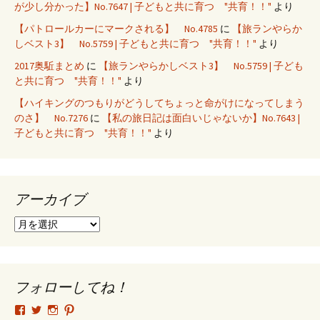
が少し分かった】No.7647 | 子どもと共に育つ "共育！！"
より
【パトロールカーにマークされる】 No.4785
に
【旅ランやらか
しベスト3】 No.5759 | 子どもと共に育つ "共育！！"
より
2017奥駈まとめ
に
【旅ランやらかしベスト3】 No.5759 | 子ども
と共に育つ "共育！！"
より
【ハイキングのつもりがどうしてちょっと命がけになってしまう
のさ】 No.7276
に
【私の旅日記は面白いじゃないか】No.7643 |
子どもと共に育つ "共育！！"
より
アーカイブ
ア
ー
カ
イ
ブ
フォローしてね！
tsutomu.hattori.33
SottakuninMoai
tsutomu.hattori.33
tsutomuhattori