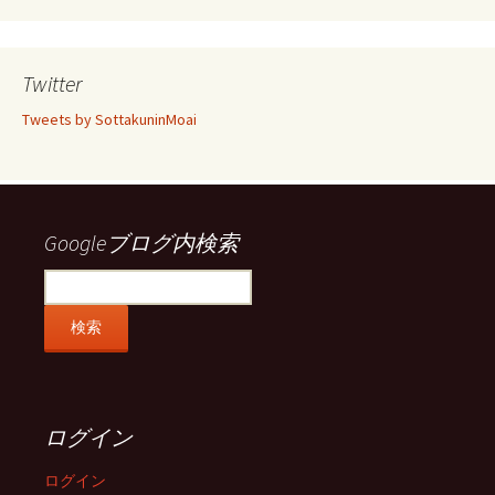
さ
さ
さ
さ
ん
ん
ん
ん
の
の
の
の
プ
プ
プ
プ
ロ
ロ
ロ
ロ
Twitter
フ
フ
フ
フ
ィ
ィ
ィ
ィ
Tweets by SottakuninMoai
ー
ー
ー
ー
ル
ル
ル
ル
を
を
を
を
Facebook
Twitter
Instagram
Pinterest
で
で
で
で
表
表
表
表
示
示
示
示
Googleブログ内検索
ログイン
ログイン