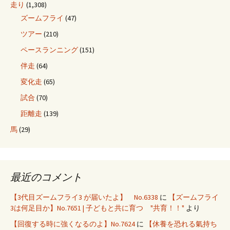
走り
(1,308)
ズームフライ
(47)
ツアー
(210)
ペースランニング
(151)
伴走
(64)
変化走
(65)
試合
(70)
距離走
(139)
馬
(29)
最近のコメント
【3代目ズームフライ3 が届いたよ】 No.6338
に
【ズームフライ
3は何足目か】No.7651 | 子どもと共に育つ "共育！！"
より
【回復する時に強くなるのよ】No.7624
に
【休養を恐れる氣持ち