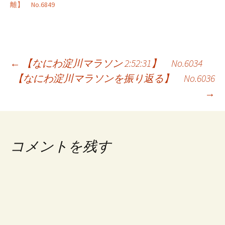
離】 No.6849
投
←
【なにわ淀川マラソン 2:52:31】 No.6034
【なにわ淀川マラソンを振り返る】 No.6036
稿
→
ナ
ビ
ゲ
コメントを残す
ー
シ
ョ
ン