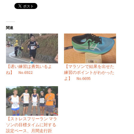
関連
【遅い練習は勇気いるよ
【マラソンで結果を出せた
ね】 No.6922
練習のポイントがわかった
よ】 No.6695
【ストレスフリーラン マラ
ソンの目標タイムに対する
設定ペース、月間走行距