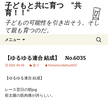
子どもと共に育つ "共
育！！"
子どもの可能性を引き出そう。そし
て親も育つのだ。
コ
検
メニュー
ン
索:
テ
ン
【ゆるゆる連合 結成】 No.6035
ツ
2021-03-30
走り
tomonisodatsu2015
へ
ス
キ
【ゆるゆる連合 結成】
ッ
プ
レース翌日の朝jog
前太腿の筋肉痛が誇らしい。