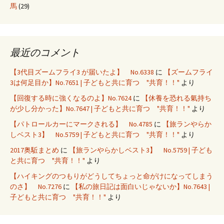
馬
(29)
最近のコメント
【3代目ズームフライ3 が届いたよ】 No.6338
に
【ズームフライ
3は何足目か】No.7651 | 子どもと共に育つ "共育！！"
より
【回復する時に強くなるのよ】No.7624
に
【休養を恐れる氣持ち
が少し分かった】No.7647 | 子どもと共に育つ "共育！！"
より
【パトロールカーにマークされる】 No.4785
に
【旅ランやらか
しベスト3】 No.5759 | 子どもと共に育つ "共育！！"
より
2017奥駈まとめ
に
【旅ランやらかしベスト3】 No.5759 | 子ども
と共に育つ "共育！！"
より
【ハイキングのつもりがどうしてちょっと命がけになってしまう
のさ】 No.7276
に
【私の旅日記は面白いじゃないか】No.7643 |
子どもと共に育つ "共育！！"
より