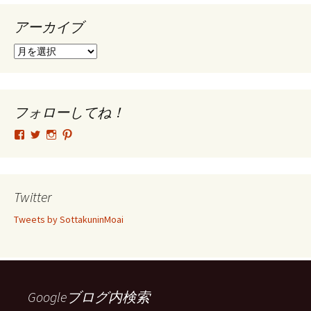
アーカイブ
ア
ー
カ
イ
ブ
フォローしてね！
tsutomu.hattori.33
SottakuninMoai
tsutomu.hattori.33
tsutomuhattori
さ
さ
さ
さ
ん
ん
ん
ん
の
の
の
の
プ
プ
プ
プ
ロ
ロ
ロ
ロ
Twitter
フ
フ
フ
フ
ィ
ィ
ィ
ィ
Tweets by SottakuninMoai
ー
ー
ー
ー
ル
ル
ル
ル
を
を
を
を
Facebook
Twitter
Instagram
Pinterest
で
で
で
で
表
表
表
表
示
示
示
示
Googleブログ内検索