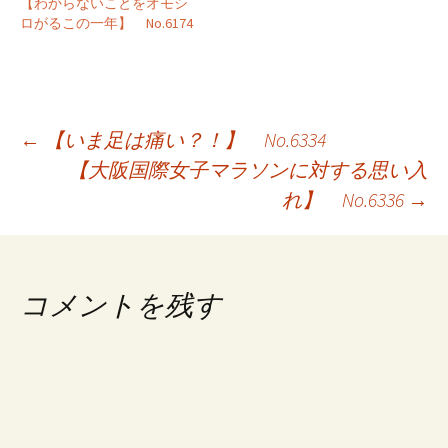
【わからないことをオモシ
ロがるこの一年】 No.6174
投
←
【いま足は痛い？！】 No.6334
【大阪国際女子マラソンに対する思い入
稿
れ】 No.6336
→
ナ
ビ
ゲ
コメントを残す
ー
シ
ョ