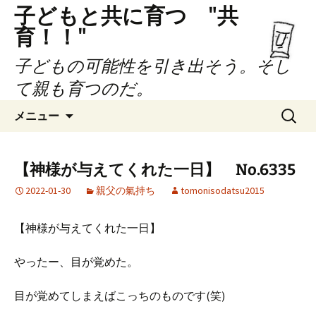
子どもと共に育つ "共
育！！"
子どもの可能性を引き出そう。そし
て親も育つのだ。
コ
検
メニュー
ン
索:
テ
ン
【神様が与えてくれた一日】 No.6335
ツ
2022-01-30
親父の氣持ち
tomonisodatsu2015
へ
ス
キ
【神様が与えてくれた一日】
ッ
プ
やったー、目が覚めた。
目が覚めてしまえばこっちのものです(笑)