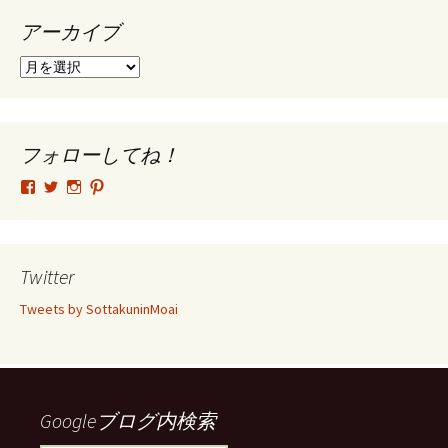
アーカイブ
ア
ー
カ
イ
ブ
フォローしてね！
tsutomu.hattori.33
SottakuninMoai
tsutomu.hattori.33
tsutomuhattori
さ
さ
さ
さ
ん
ん
ん
ん
の
の
の
の
プ
プ
プ
プ
ロ
ロ
ロ
ロ
Twitter
フ
フ
フ
フ
ィ
ィ
ィ
ィ
Tweets by SottakuninMoai
ー
ー
ー
ー
ル
ル
ル
ル
を
を
を
を
Facebook
Twitter
Instagram
Pinterest
で
で
で
で
表
表
表
表
示
示
示
示
Googleブログ内検索