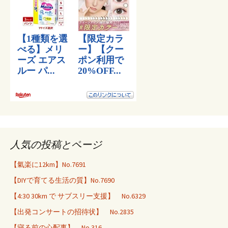
人気の投稿とページ
【氣楽に12km】No.7691
【DIYで育てる生活の質】No.7690
【4:30 30km で サブスリー支援】 No.6329
【出発コンサートの招待状】 No.2835
【寝る前の心配事】 No.316