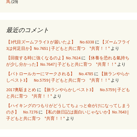
馬
(29)
最近のコメント
【3代目ズームフライ3 が届いたよ】 No.6338
に
【ズームフライ
3は何足目か】No.7651 | 子どもと共に育つ "共育！！"
より
【回復する時に強くなるのよ】No.7624
に
【休養を恐れる氣持ち
が少し分かった】No.7647 | 子どもと共に育つ "共育！！"
より
【パトロールカーにマークされる】 No.4785
に
【旅ランやらか
しベスト3】 No.5759 | 子どもと共に育つ "共育！！"
より
2017奥駈まとめ
に
【旅ランやらかしベスト3】 No.5759 | 子ども
と共に育つ "共育！！"
より
【ハイキングのつもりがどうしてちょっと命がけになってしまう
のさ】 No.7276
に
【私の旅日記は面白いじゃないか】No.7643 |
子どもと共に育つ "共育！！"
より