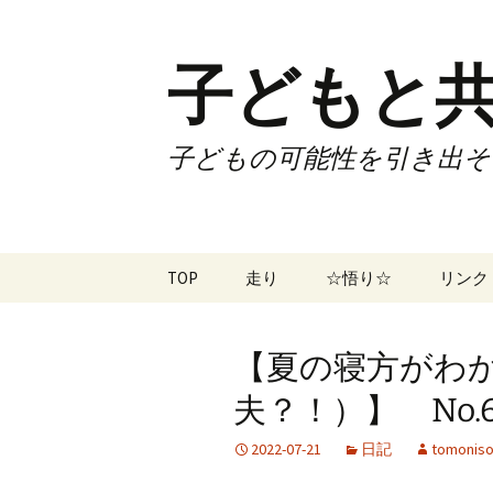
子どもと共
子どもの可能性を引き出そ
コ
TOP
走り
☆悟り☆
リンク
ン
テ
ツアー
大泉カ
ン
曜日3
【夏の寝方がわ
ツ
試合
70歳で
へ
夫？！）】 No.6
ス
ズームフライ
70歳
キ
2022-07-21
日記
tomoniso
ッ
なかも