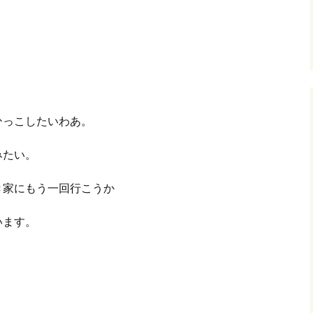
ひっこしたいわあ。
みたい。
家にもう一回行こうか
います。