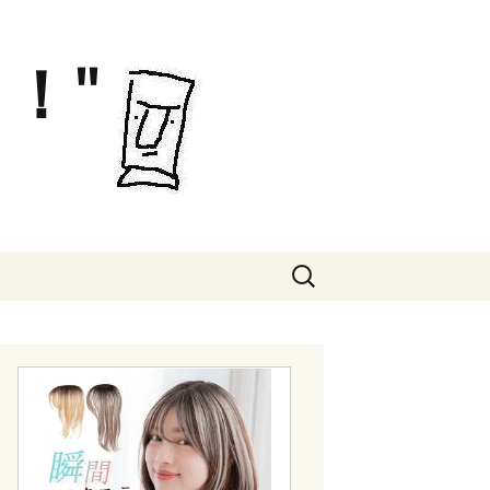
！"
検
索: