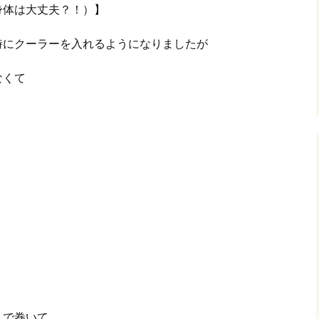
身体は大丈夫？！）】
グ(楽天日誌)
時にクーラーを入れるようになりましたが
トタウン
なくて
まで巻いて