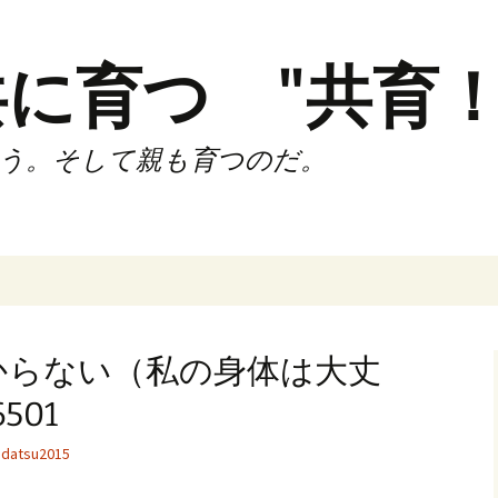
に育つ "共育！
う。そして親も育つのだ。
インド（第2,4土
時間走練習会）
からない（私の身体は大丈
サブスリーnote
501
でサブスリー
datsu2015
ずサッカークラ