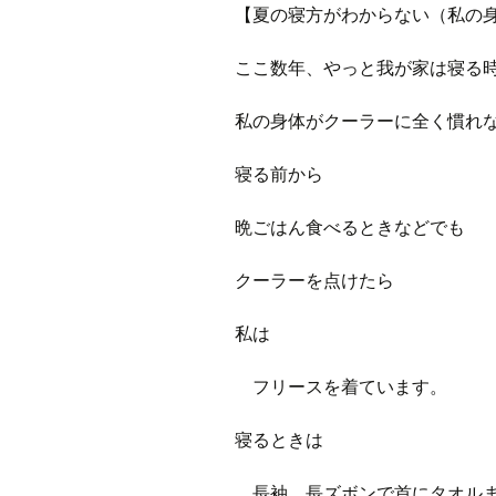
プ
【夏の寝方がわからない（私の
ブ
旧ブロ
ここ数年、やっと我が家は寝る
ポイン
私の身体がクーラーに全く慣れ
寝る前から
晩ごはん食べるときなどでも
クーラーを点けたら
私は
フリースを着ています。
寝るときは
長袖、長ズボンで首にタオル