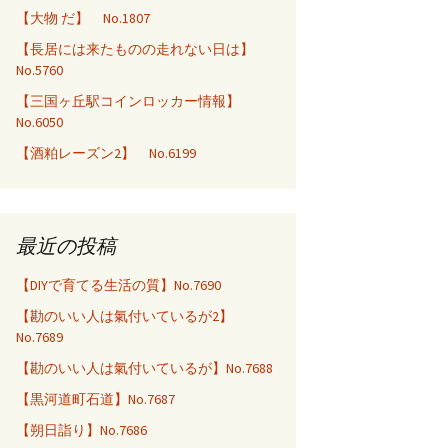
【大物 だ】 No.1807
【長居には来たものの走れない日は】
No.5760
【三国ヶ丘駅コインロッカー情報】
No.6050
【酒粕レーズン2】 No.6199
最近の投稿
【DIYで育てる生活の質】No.7690
【勘のいい人は氣付いているが2】
No.7689
【勘のいい人は氣付いているが】No.7688
【黒河道町石道】No.7687
【朔日詣り】No.7686