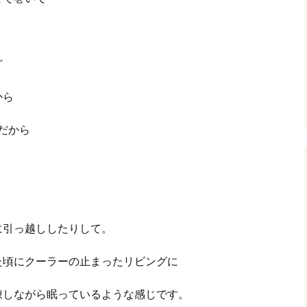
ど
から
だから
に引っ越ししたりして。
た頃にクーラーの止まったリビングに
凍しながら眠っているような感じです。