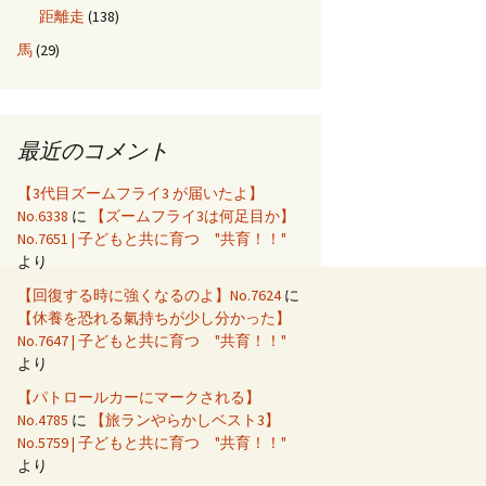
距離走
(138)
馬
(29)
最近のコメント
【3代目ズームフライ3 が届いたよ】
No.6338
に
【ズームフライ3は何足目か】
No.7651 | 子どもと共に育つ "共育！！"
より
【回復する時に強くなるのよ】No.7624
に
【休養を恐れる氣持ちが少し分かった】
No.7647 | 子どもと共に育つ "共育！！"
より
【パトロールカーにマークされる】
No.4785
に
【旅ランやらかしベスト3】
No.5759 | 子どもと共に育つ "共育！！"
より