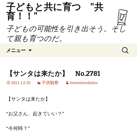
子どもと共に育つ "共
育！！"
子どもの可能性を引き出そう。そし
て親も育つのだ。
コ
検
メニュー
ン
索:
テ
ン
【サンタは来たか】 No.2781
ツ
2011-12-25
子供観察
tomonisodatsu
へ
ス
キ
【サンタは来たか】
ッ
プ
“お父さん、起きていい？”
“今何時？”