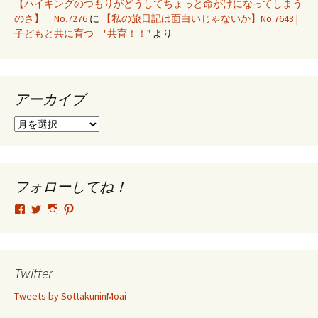
【ハイキングのつもりがどうしてちょっと命がけになってしまう
のさ】 No.7276
に
【私の旅日記は面白いじゃないか】No.7643 |
子どもと共に育つ "共育！！"
より
アーカイブ
ア
ー
カ
イ
ブ
フォローしてね！
tsutomu.hattori.33
SottakuninMoai
tsutomu.hattori.33
tsutomuhattori
さ
さ
さ
さ
ん
ん
ん
ん
の
の
の
の
プ
プ
プ
プ
ロ
ロ
ロ
ロ
Twitter
フ
フ
フ
フ
ィ
ィ
ィ
ィ
Tweets by SottakuninMoai
ー
ー
ー
ー
ル
ル
ル
ル