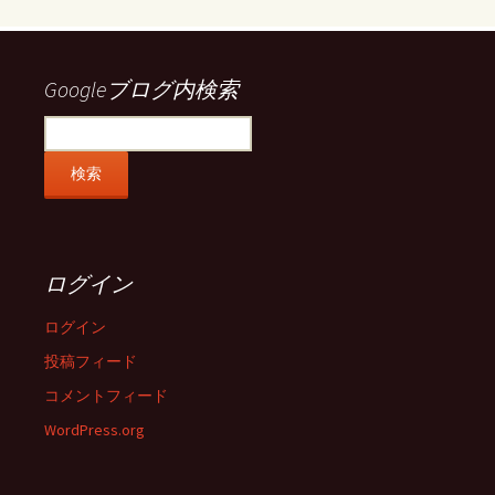
を
を
を
を
Facebook
Twitter
Instagram
Pinterest
で
で
で
で
表
表
表
表
示
示
示
示
Googleブログ内検索
ログイン
ログイン
投稿フィード
コメントフィード
WordPress.org