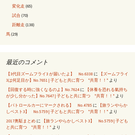
変化走
(65)
試合
(70)
距離走
(138)
馬
(29)
最近のコメント
【3代目ズームフライ3 が届いたよ】 No.6338
に
【ズームフライ
3は何足目か】No.7651 | 子どもと共に育つ "共育！！"
より
【回復する時に強くなるのよ】No.7624
に
【休養を恐れる氣持ち
が少し分かった】No.7647 | 子どもと共に育つ "共育！！"
より
【パトロールカーにマークされる】 No.4785
に
【旅ランやらか
しベスト3】 No.5759 | 子どもと共に育つ "共育！！"
より
2017奥駈まとめ
に
【旅ランやらかしベスト3】 No.5759 | 子ども
と共に育つ "共育！！"
より