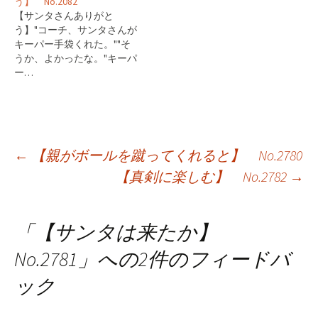
う】 No.2082
【サンタさんありがと
う】"コーチ、サンタさんが
キーパー手袋くれた。""そ
うか、よかったな。"キーパ
ー…
投
←
【親がボールを蹴ってくれると】 No.2780
【真剣に楽しむ】 No.2782
→
稿
ナ
「
【サンタは来たか】
ビ
No.2781
」への2件のフィードバ
ゲ
ック
ー