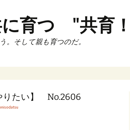
に育つ "共育！
う。そして親も育つのだ。
インド（第2,4土
時間走練習会）
たい】 No.2606
サブスリーnote
nisodatsu
でサブスリー
ずサッカークラ