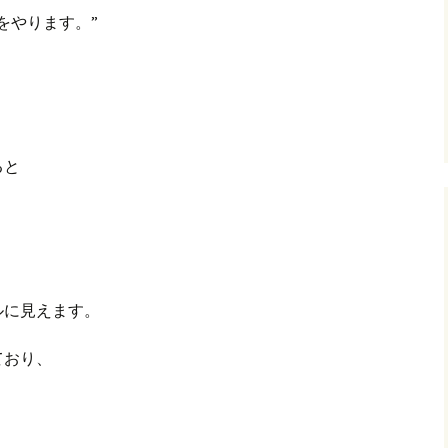
をやります。”
グ(楽天日誌)
トタウン
ると
ルに見えます。
ており、