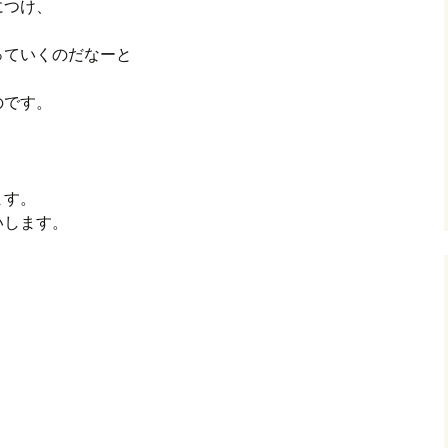
につけ、
っていくのだなーと
のです。
ます。
いします。