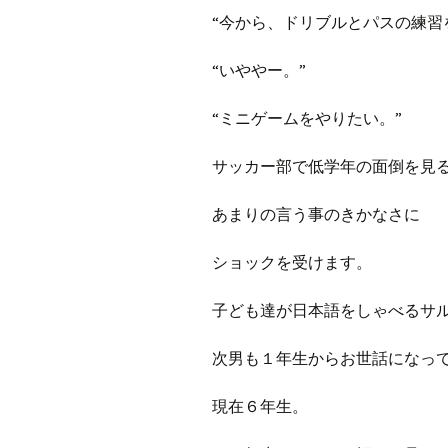
プ
ブ
“今から、ドリブルとパスの練習
旧ブロ
“いややー。”
ポイン
“ミニゲームをやりたい。”
サッカー部で低学年の面倒を見
あまりの言う事のきかなさに
ショックを受けます。
子ども達が日本語をしゃべるサ
次男も１年生からお世話になっ
現在６年生。