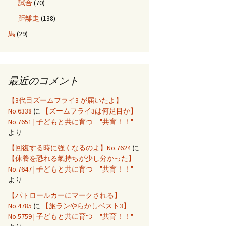
試合
(70)
距離走
(138)
馬
(29)
最近のコメント
【3代目ズームフライ3 が届いたよ】
No.6338
に
【ズームフライ3は何足目か】
No.7651 | 子どもと共に育つ "共育！！"
より
【回復する時に強くなるのよ】No.7624
に
【休養を恐れる氣持ちが少し分かった】
No.7647 | 子どもと共に育つ "共育！！"
より
【パトロールカーにマークされる】
No.4785
に
【旅ランやらかしベスト3】
No.5759 | 子どもと共に育つ "共育！！"