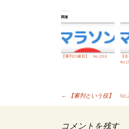
関連
【審判の練習】 No.2318
【
No.1
投
←
【審判という役】 No.26
稿
ナ
コメントを残す