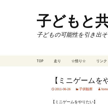
子どもと共
子どもの可能性を引き出そ
コ
TOP
走り
☆悟り☆
リンク
ン
テ
ツアー
大泉カ
ン
曜日3
【ミニゲームをやり
ツ
試合
70歳で
へ
2011-06-26
子供観察
tomo
ス
ズームフライ
70歳
キ
【ミニゲームをやりたい】
ッ
なかも