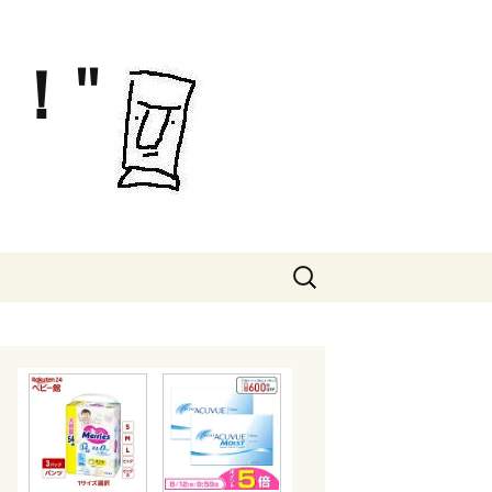
！"
検
索: