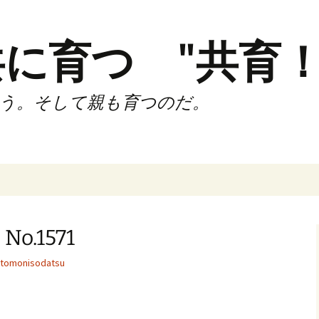
に育つ "共育！
う。そして親も育つのだ。
インド（第2,4土
時間走練習会）
.1571
サブスリーnote
tomonisodatsu
でサブスリー
ずサッカークラ