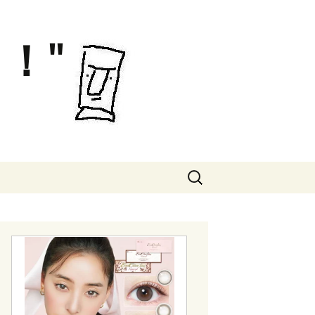
！"
検
索: