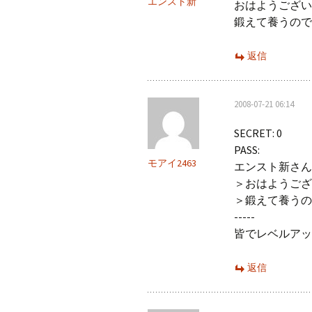
エンスト新
おはようござい
ン
鍛えて養うので
返信
2008-07-21 06:14
SECRET: 0
PASS:
モアイ2463
エンスト新さん
＞おはようござ
＞鍛えて養うの
-----
皆でレベルアッ
返信