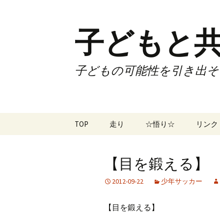
子どもと共
子どもの可能性を引き出そ
コ
TOP
走り
☆悟り☆
リンク
ン
テ
ツアー
大泉カ
ン
曜日3
【目を鍛える】 No
ツ
試合
70歳で
へ
2012-09-22
少年サッカー
ス
ズームフライ
70歳
キ
【目を鍛える】
ッ
なかも