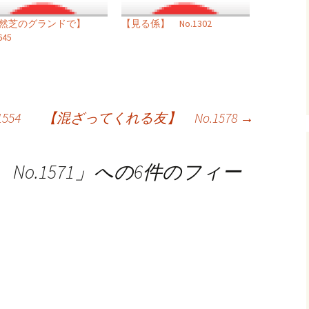
天然芝のグランドで】
【見る係】 No.1302
645
54
【混ざってくれる友】 No.1578
→
o.1571
」への6件のフィー