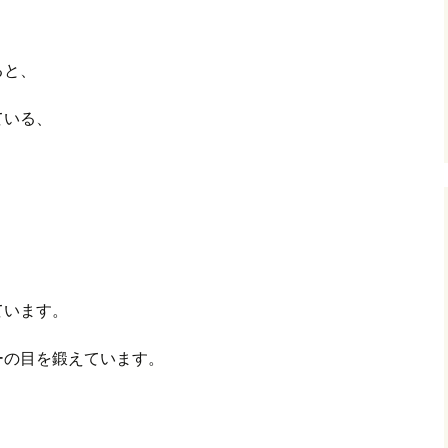
グ(楽天日誌)
ると、
トタウン
ている、
ています。
の目を鍛えています。