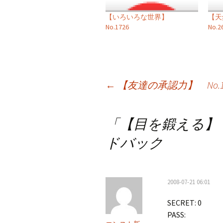
【いろいろな世界】
【
No.1726
No.2
投
←
【友達の承認力】 No.15
稿
「
【目を鍛える】 N
ナ
ドバック
ビ
ゲ
ー
2008-07-21 06:01
シ
SECRET: 0
PASS:
ョ