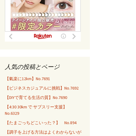
人気の投稿とページ
【氣楽に12km】No.7691
【ビジネスカジュアルに挑戦】No.7692
【DIYで育てる生活の質】No.7690
【4:30 30km で サブスリー支援】
No.6329
【たまごっちどこいった？】 No.894
【調子を上げる方法はよくわからないが