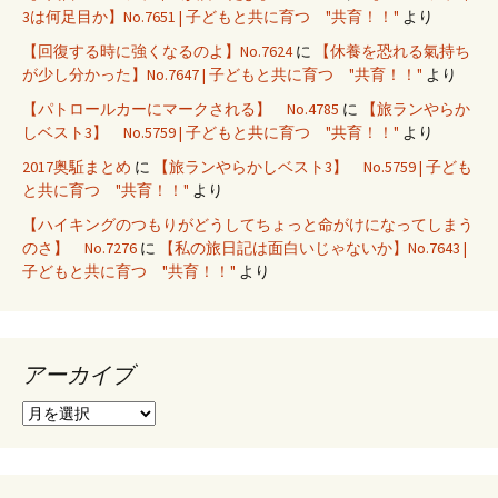
3は何足目か】No.7651 | 子どもと共に育つ "共育！！"
より
【回復する時に強くなるのよ】No.7624
に
【休養を恐れる氣持ち
が少し分かった】No.7647 | 子どもと共に育つ "共育！！"
より
【パトロールカーにマークされる】 No.4785
に
【旅ランやらか
しベスト3】 No.5759 | 子どもと共に育つ "共育！！"
より
2017奥駈まとめ
に
【旅ランやらかしベスト3】 No.5759 | 子ども
と共に育つ "共育！！"
より
【ハイキングのつもりがどうしてちょっと命がけになってしまう
のさ】 No.7276
に
【私の旅日記は面白いじゃないか】No.7643 |
子どもと共に育つ "共育！！"
より
アーカイブ
ア
ー
カ
イ