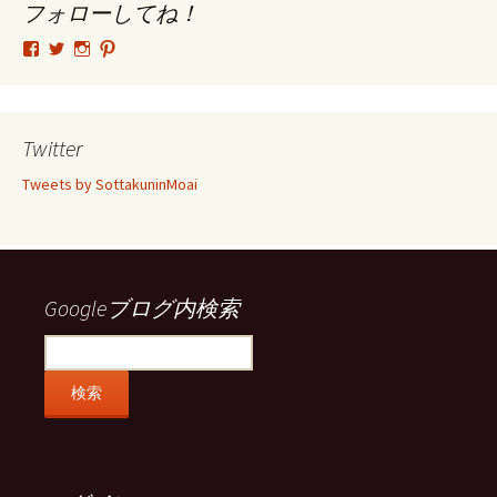
ブ
フォローしてね！
tsutomu.hattori.33
SottakuninMoai
tsutomu.hattori.33
tsutomuhattori
さ
さ
さ
さ
ん
ん
ん
ん
の
の
の
の
プ
プ
プ
プ
ロ
ロ
ロ
ロ
Twitter
フ
フ
フ
フ
ィ
ィ
ィ
ィ
Tweets by SottakuninMoai
ー
ー
ー
ー
ル
ル
ル
ル
を
を
を
を
Facebook
Twitter
Instagram
Pinterest
で
で
で
で
表
表
表
表
示
示
示
示
Googleブログ内検索