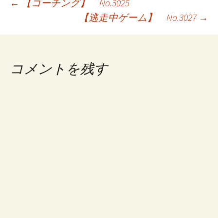
投
←
【コーチング】 No.3025
【逃走中ゲーム】 No.3027
→
稿
ナ
ビ
コメントを残す
ゲ
ー
シ
ョ
ン