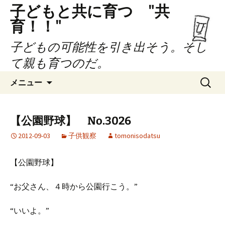
子どもと共に育つ "共
育！！"
子どもの可能性を引き出そう。そし
て親も育つのだ。
コ
検
メニュー
ン
索:
テ
ン
【公園野球】 No.3026
ツ
2012-09-03
子供観察
tomonisodatsu
へ
ス
キ
【公園野球】
ッ
プ
“お父さん、４時から公園行こう。”
“いいよ。”