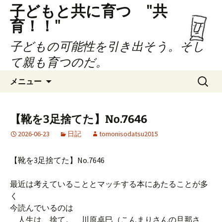
子どもと共に育つ "共
育！！"
子どもの可能性を引き出そう。そし
て親も育つのだ。
コ
検
メニュー
ン
索:
テ
ン
【靴を3足捨てた】No.7646
ツ
2026-06-23
日記
tomonisodatsu2015
へ
ス
キ
【靴を3足捨てた】No.7646
ッ
プ
最近は考えていることとマッチする本にあたることが多
く
今読んでいるのは
人生は、捨て。 川原卓巳（こんまりさんの旦那さ