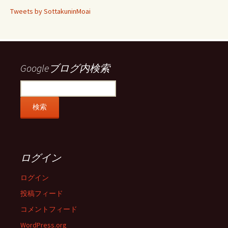
ィ
ィ
ィ
ィ
Tweets by SottakuninMoai
ー
ー
ー
ー
ル
ル
ル
ル
を
を
を
を
Facebook
Twitter
Instagram
Pinterest
で
で
で
で
表
表
表
表
示
示
示
示
Googleブログ内検索
ログイン
ログイン
投稿フィード
コメントフィード
WordPress.org