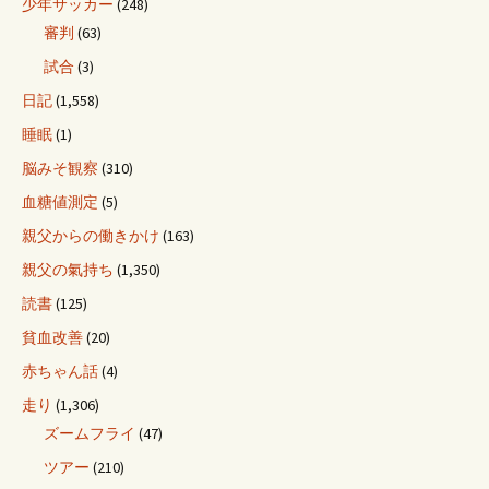
少年サッカー
(248)
審判
(63)
試合
(3)
日記
(1,558)
睡眠
(1)
脳みそ観察
(310)
血糖値測定
(5)
親父からの働きかけ
(163)
親父の氣持ち
(1,350)
読書
(125)
貧血改善
(20)
赤ちゃん話
(4)
走り
(1,306)
ズームフライ
(47)
ツアー
(210)