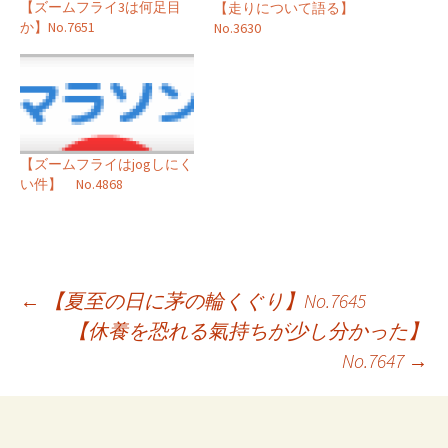
【ズームフライ3は何足目
【走りについて語る】
か】No.7651
No.3630
【ズームフライはjogしにく
い件】 No.4868
投
←
【夏至の日に茅の輪くぐり】No.7645
【休養を恐れる氣持ちが少し分かった】
稿
No.7647
→
ナ
ビ