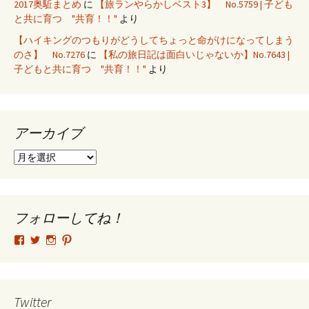
2017奥駈まとめ
に
【旅ランやらかしベスト3】 No.5759 | 子ども
と共に育つ "共育！！"
より
【ハイキングのつもりがどうしてちょっと命がけになってしまう
のさ】 No.7276
に
【私の旅日記は面白いじゃないか】No.7643 |
子どもと共に育つ "共育！！"
より
アーカイブ
ア
ー
カ
イ
ブ
フォローしてね！
tsutomu.hattori.33
SottakuninMoai
tsutomu.hattori.33
tsutomuhattori
さ
さ
さ
さ
ん
ん
ん
ん
の
の
の
の
プ
プ
プ
プ
ロ
ロ
ロ
ロ
Twitter
フ
フ
フ
フ