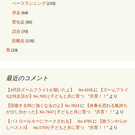
ペースランニング
(150)
伴走
(64)
変化走
(65)
試合
(70)
距離走
(138)
馬
(29)
最近のコメント
【3代目ズームフライ3 が届いたよ】 No.6338
に
【ズームフライ
3は何足目か】No.7651 | 子どもと共に育つ "共育！！"
より
【回復する時に強くなるのよ】No.7624
に
【休養を恐れる氣持ち
が少し分かった】No.7647 | 子どもと共に育つ "共育！！"
より
【パトロールカーにマークされる】 No.4785
に
【旅ランやらか
しベスト3】 No.5759 | 子どもと共に育つ "共育！！"
より