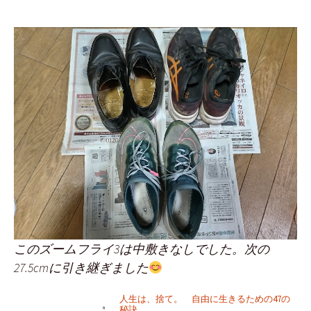
このズームフライ3は中敷きなしでした。次の
27.5cmに引き継ぎました
人生は、捨て。 自由に生きるための47の
秘訣