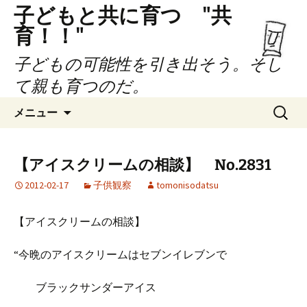
子どもと共に育つ "共
育！！"
子どもの可能性を引き出そう。そし
て親も育つのだ。
コ
検
メニュー
ン
索:
テ
ン
【アイスクリームの相談】 No.2831
ツ
2012-02-17
子供観察
tomonisodatsu
へ
ス
キ
【アイスクリームの相談】
ッ
プ
“今晩のアイスクリームはセブンイレブンで
ブラックサンダーアイス