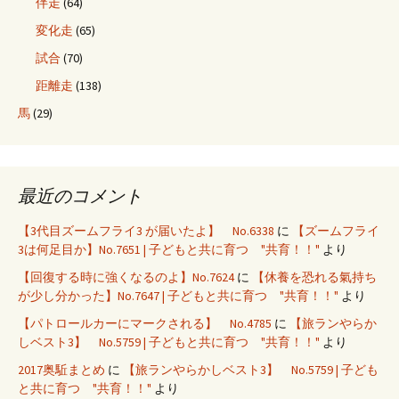
伴走
(64)
変化走
(65)
試合
(70)
距離走
(138)
馬
(29)
最近のコメント
【3代目ズームフライ3 が届いたよ】 No.6338
に
【ズームフライ
3は何足目か】No.7651 | 子どもと共に育つ "共育！！"
より
【回復する時に強くなるのよ】No.7624
に
【休養を恐れる氣持ち
が少し分かった】No.7647 | 子どもと共に育つ "共育！！"
より
【パトロールカーにマークされる】 No.4785
に
【旅ランやらか
しベスト3】 No.5759 | 子どもと共に育つ "共育！！"
より
2017奥駈まとめ
に
【旅ランやらかしベスト3】 No.5759 | 子ども
と共に育つ "共育！！"
より