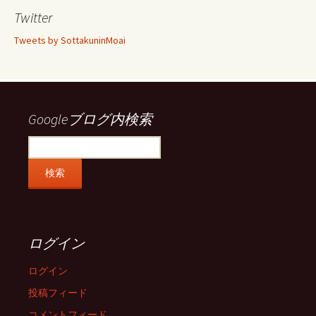
ロ
ロ
ロ
ロ
Twitter
フ
フ
フ
フ
ィ
ィ
ィ
ィ
Tweets by SottakuninMoai
ー
ー
ー
ー
ル
ル
ル
ル
を
を
を
を
Facebook
Twitter
Instagram
Pinterest
で
で
で
で
表
表
表
表
示
示
示
示
Googleブログ内検索
ログイン
ログイン
投稿フィード
コメントフィード