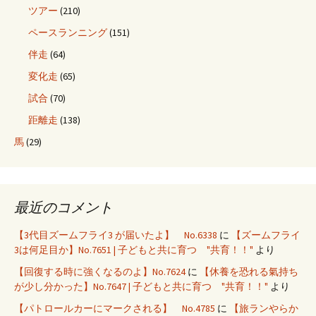
ツアー
(210)
ペースランニング
(151)
伴走
(64)
変化走
(65)
試合
(70)
距離走
(138)
馬
(29)
最近のコメント
【3代目ズームフライ3 が届いたよ】 No.6338
に
【ズームフライ
3は何足目か】No.7651 | 子どもと共に育つ "共育！！"
より
【回復する時に強くなるのよ】No.7624
に
【休養を恐れる氣持ち
が少し分かった】No.7647 | 子どもと共に育つ "共育！！"
より
【パトロールカーにマークされる】 No.4785
に
【旅ランやらか