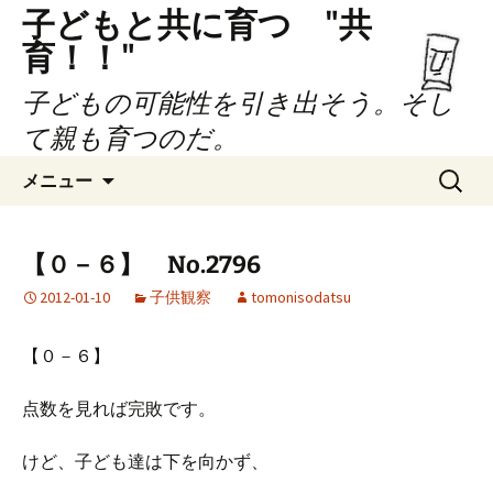
子どもと共に育つ "共
育！！"
子どもの可能性を引き出そう。そし
て親も育つのだ。
コ
検
メニュー
ン
索:
テ
ン
【０－６】 No.2796
ツ
2012-01-10
子供観察
tomonisodatsu
へ
ス
キ
【０－６】
ッ
プ
点数を見れば完敗です。
けど、子ども達は下を向かず、