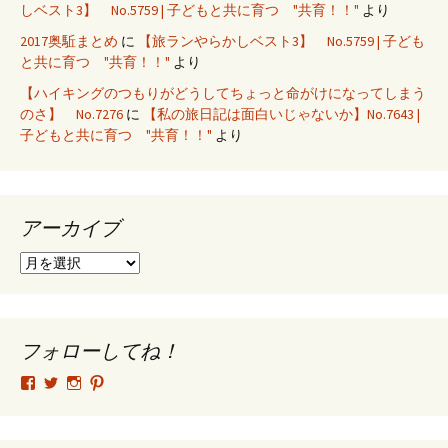
しベスト3】 No.5759 | 子どもと共に育つ "共育！！"
より
2017奥駈まとめ
に
【旅ランやらかしベスト3】 No.5759 | 子ども
と共に育つ "共育！！"
より
【ハイキングのつもりがどうしてちょっと命がけになってしまう
のさ】 No.7276
に
【私の旅日記は面白いじゃないか】No.7643 |
子どもと共に育つ "共育！！"
より
アーカイブ
ア
ー
カ
イ
ブ
フォローしてね！
tsutomu.hattori.33
SottakuninMoai
tsutomu.hattori.33
tsutomuhattori
さ
さ
さ
さ
ん
ん
ん
ん
の
の
の
の
プ
プ
プ
プ