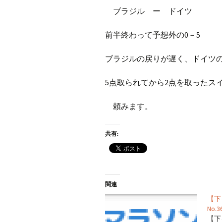
プ
ブ
ブラジル ー ドイツ
旧ブロ
前半終わって予想外の0－5
ポイン
ブラジルの戻りが遅く、ドイツ
5点取られてから2点を取ったス
頼みます。
共有:
関連
【
No.3
【下