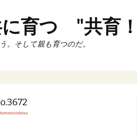
に育つ "共育！
う。そして親も育つのだ。
インド（第2,4土
時間走練習会）
3672
サブスリーnote
tomonisodatsu
でサブスリー
ずサッカークラ