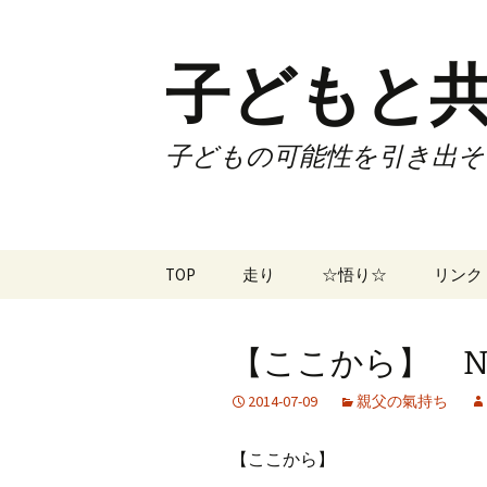
子どもと共
子どもの可能性を引き出そ
コ
TOP
走り
☆悟り☆
リンク
ン
テ
ツアー
大泉カ
ン
曜日3
【ここから】 No.
ツ
試合
70歳で
へ
2014-07-09
親父の氣持ち
ス
ズームフライ
70歳
キ
【ここから】
ッ
なかも