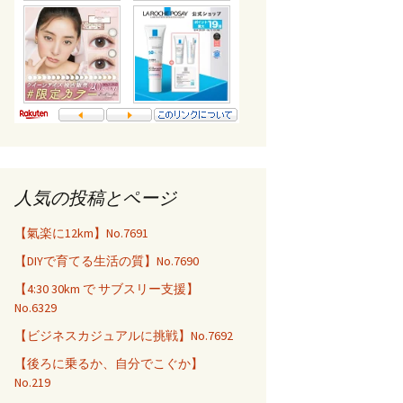
人気の投稿とページ
【氣楽に12km】No.7691
【DIYで育てる生活の質】No.7690
【4:30 30km で サブスリー支援】
No.6329
【ビジネスカジュアルに挑戦】No.7692
【後ろに乗るか、自分でこぐか】
No.219