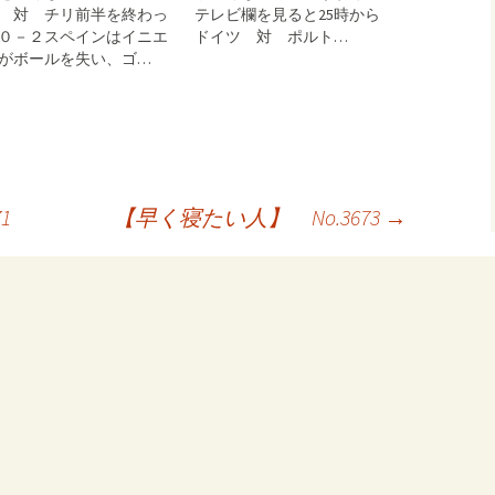
 対 チリ前半を終わっ
テレビ欄を見ると25時から
０－２スペインはイニエ
ドイツ 対 ポルト…
がボールを失い、ゴ…
1
【早く寝たい人】 No.3673
→