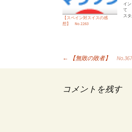
イン
て 
スタ
【スペイン対スイスの感
想】 No.2263
投
←
【無敗の敗者】 No.367
稿
ナ
コメントを残す
ビ
ゲ
ー
シ