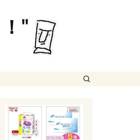
！"
検
索: