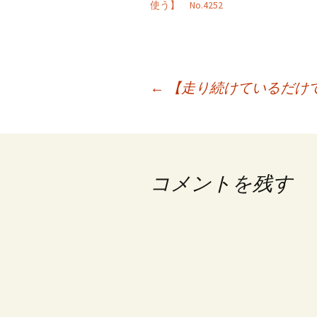
使う】 No.4252
投
←
【走り続けているだけでつ
稿
ナ
ビ
コメントを残す
ゲ
ー
シ
ョ
ン