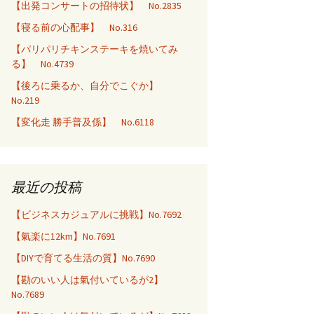
【出発コンサートの招待状】 No.2835
【寝る前の心配事】 No.316
【パリパリチキンステーキを焼いてみ
る】 No.4739
【後ろに乗るか、自分でこぐか】
No.219
【変化走 勝手普及係】 No.6118
最近の投稿
【ビジネスカジュアルに挑戦】No.7692
【氣楽に12km】No.7691
【DIYで育てる生活の質】No.7690
【勘のいい人は氣付いているが2】
No.7689