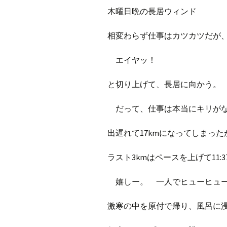
プ
ブ
木曜日晩の長居ウィンド
旧ブロ
相変わらず仕事はカツカツだが
ポイン
エイヤッ！
と切り上げて、長居に向かう。
だって、仕事は本当にキリがな
出遅れて17kmになってしまった
ラスト3kmはペースを上げて11:
嬉しー。 一人でヒューヒュー
激寒の中を原付で帰り、風呂に