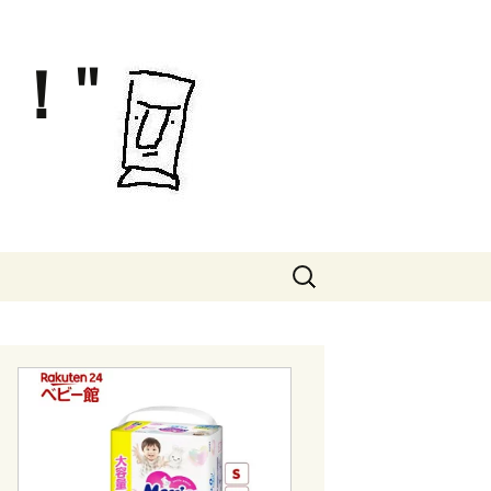
！"
検
索: