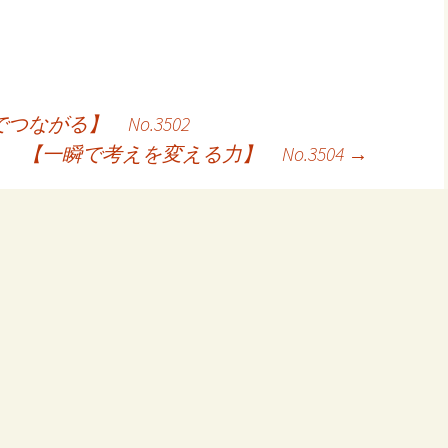
ながる】 No.3502
【一瞬で考えを変える力】 No.3504
→