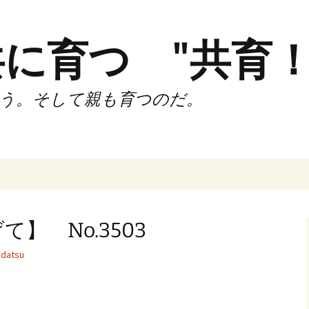
に育つ "共育！
う。そして親も育つのだ。
インド（第2,4土
時間走練習会）
】 No.3503
サブスリーnote
datsu
でサブスリー
ずサッカークラ