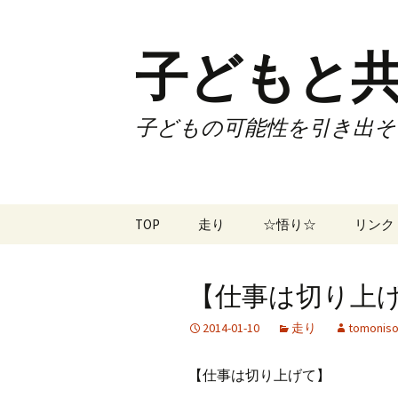
子どもと共
子どもの可能性を引き出そ
コ
TOP
走り
☆悟り☆
リンク
ン
テ
ツアー
大泉カ
ン
曜日3
【仕事は切り上げて
ツ
試合
70歳で
へ
2014-01-10
走り
tomoniso
ス
ズームフライ
70歳
キ
【仕事は切り上げて】
ッ
なかも