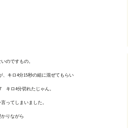
グ(楽天日誌)
、
トタウン
いのですもの。
が、キロ4分15秒の組に混ぜてもらい
37 キロ4分切れたじゃん。
言ってしまいました。
浸かりながら