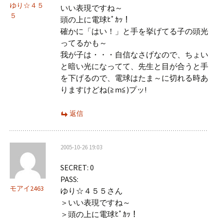
ン
ゆり☆４５
いい表現ですね～
５
頭の上に電球ﾋﾟｶｯ！
確かに「はい！」と手を挙げてる子の頭光
ってるかも～
我が子は・・・自信なさげなので、ちょい
と暗い光になってて、先生と目が合うと手
を下げるので、電球はたま～に切れる時あ
りますけどね(≧m≦)プッ!
返信
2005-10-26 19:03
SECRET: 0
PASS:
モアイ2463
ゆり☆４５５さん
＞いい表現ですね～
＞頭の上に電球ﾋﾟｶｯ！