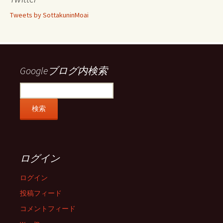
フ
フ
フ
フ
ィ
ィ
ィ
ィ
Tweets by SottakuninMoai
ー
ー
ー
ー
ル
ル
ル
ル
を
を
を
を
Facebook
Twitter
Instagram
Pinterest
で
で
で
で
表
表
表
表
示
示
示
示
Googleブログ内検索
ログイン
ログイン
投稿フィード
コメントフィード