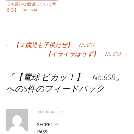
【本質的な価値について考
える】 No.5694
投
←
【２歳児も子供だぜ】 No.607
【イライラぼうず】 No.609
→
稿
ナ
「
【電球 ピカッ！】 No.608
」
ビ
への6件のフィードバック
ゲ
ー
2005-10-26 10:17
シ
SECRET: 0
ョ
PASS: