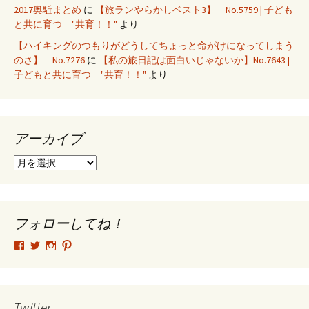
2017奥駈まとめ
に
【旅ランやらかしベスト3】 No.5759 | 子ども
と共に育つ "共育！！"
より
【ハイキングのつもりがどうしてちょっと命がけになってしまう
のさ】 No.7276
に
【私の旅日記は面白いじゃないか】No.7643 |
子どもと共に育つ "共育！！"
より
アーカイブ
ア
ー
カ
イ
ブ
フォローしてね！
tsutomu.hattori.33
SottakuninMoai
tsutomu.hattori.33
tsutomuhattori
さ
さ
さ
さ
ん
ん
ん
ん
の
の
の
の
プ
プ
プ
プ
ロ
ロ
ロ
ロ
Twitter