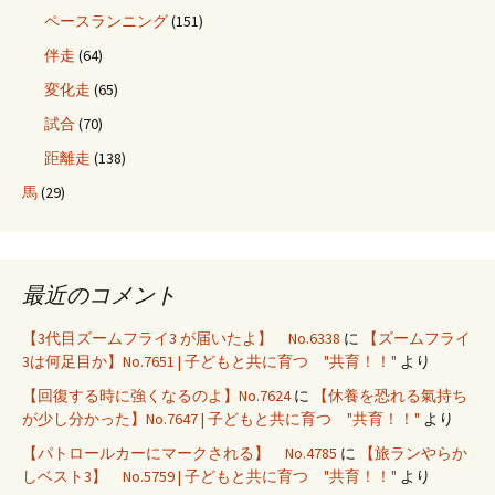
ペースランニング
(151)
伴走
(64)
変化走
(65)
試合
(70)
距離走
(138)
馬
(29)
最近のコメント
【3代目ズームフライ3 が届いたよ】 No.6338
に
【ズームフライ
3は何足目か】No.7651 | 子どもと共に育つ "共育！！"
より
【回復する時に強くなるのよ】No.7624
に
【休養を恐れる氣持ち
が少し分かった】No.7647 | 子どもと共に育つ "共育！！"
より
【パトロールカーにマークされる】 No.4785
に
【旅ランやらか
しベスト3】 No.5759 | 子どもと共に育つ "共育！！"
より