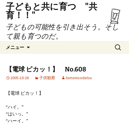
子どもと共に育つ "共
育！！"
子どもの可能性を引き出そう。そし
て親も育つのだ。
コ
検
メニュー
ン
索:
テ
ン
【電球 ピカッ！】 No.608
ツ
2005-10-26
子供観察
tomonisodatsu
へ
ス
キ
【電球 ピカッ！】
ッ
プ
“ハイ。”
“はいっ。”
“ハーイ。”