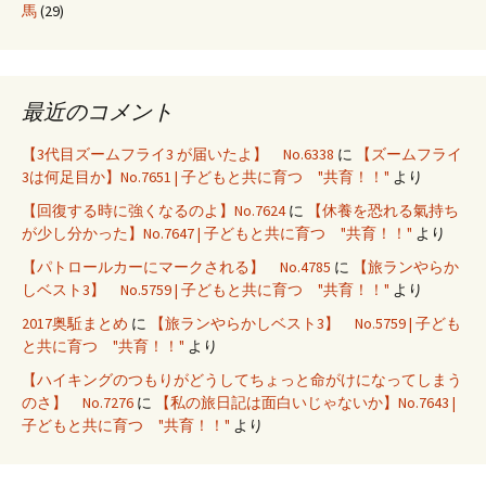
馬
(29)
最近のコメント
【3代目ズームフライ3 が届いたよ】 No.6338
に
【ズームフライ
3は何足目か】No.7651 | 子どもと共に育つ "共育！！"
より
【回復する時に強くなるのよ】No.7624
に
【休養を恐れる氣持ち
が少し分かった】No.7647 | 子どもと共に育つ "共育！！"
より
【パトロールカーにマークされる】 No.4785
に
【旅ランやらか
しベスト3】 No.5759 | 子どもと共に育つ "共育！！"
より
2017奥駈まとめ
に
【旅ランやらかしベスト3】 No.5759 | 子ども
と共に育つ "共育！！"
より
【ハイキングのつもりがどうしてちょっと命がけになってしまう
のさ】 No.7276
に
【私の旅日記は面白いじゃないか】No.7643 |
子どもと共に育つ "共育！！"
より