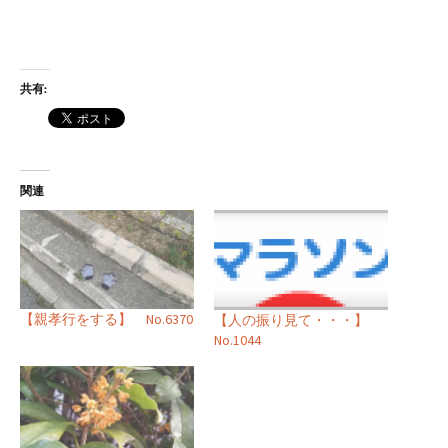
共有:
関連
【親孝行をする】 No.6370
【人の振り見て・・・】
No.1044