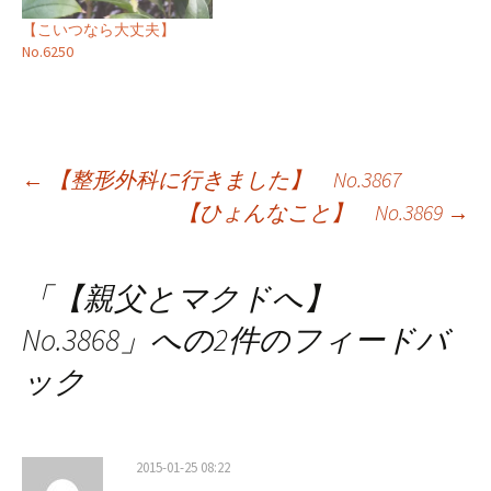
【こいつなら大丈夫】
No.6250
投
←
【整形外科に行きました】 No.3867
【ひょんなこと】 No.3869
→
稿
ナ
「
【親父とマクドへ】
ビ
No.3868
」への2件のフィードバ
ゲ
ック
ー
シ
2015-01-25 08:22
ョ