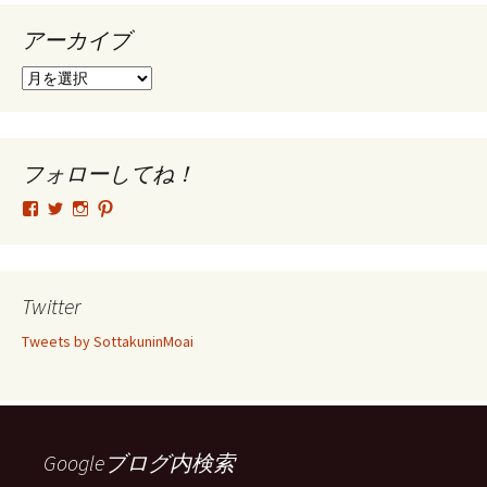
アーカイブ
ア
ー
カ
イ
ブ
フォローしてね！
tsutomu.hattori.33
SottakuninMoai
tsutomu.hattori.33
tsutomuhattori
さ
さ
さ
さ
ん
ん
ん
ん
の
の
の
の
プ
プ
プ
プ
ロ
ロ
ロ
ロ
Twitter
フ
フ
フ
フ
ィ
ィ
ィ
ィ
Tweets by SottakuninMoai
ー
ー
ー
ー
ル
ル
ル
ル
を
を
を
を
Facebook
Twitter
Instagram
Pinterest
で
で
で
で
表
表
表
表
示
示
示
示
Googleブログ内検索