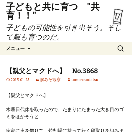
子どもと共に育つ "共
育！！"
子どもの可能性を引き出そう。そし
て親も育つのだ。
コ
検
メニュー
ン
索:
テ
ン
【親父とマクドへ】 No.3868
ツ
2015-01-25
脳みそ観察
tomonisodatsu
へ
ス
キ
【親父とマクドへ】
ッ
プ
木曜日代休を取ったので、たまりにたまった大き目のゴ
ミをほかそうと
実家に車を借りて、焼却場に持って行く段取りを組みま