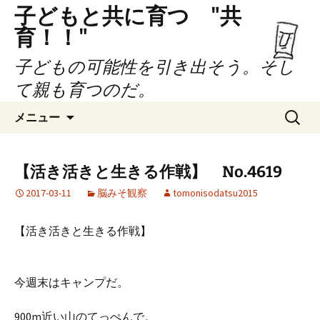
子どもと共に育つ "共
育！！"
子どもの可能性を引き出そう。そし
て親も育つのだ。
コ
検
メニュー
ン
索:
テ
ン
【活き活きと生きる作戦】 No.4619
ツ
2017-03-11
脳みそ観察
tomonisodatsu2015
へ
ス
キ
【活き活きと生きる作戦】
ッ
プ
今週末はキャンプだ。
900m近い山のてっぺんで。