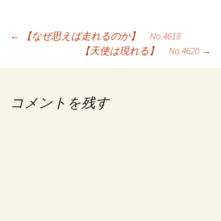
投
←
【なぜ思えば走れるのか】 No.4618
【天使は現れる】 No.4620
→
稿
ナ
ビ
コメントを残す
ゲ
ー
シ
ョ
ン