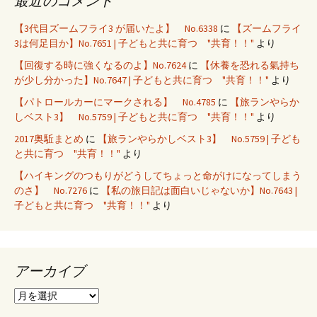
最近のコメント
【3代目ズームフライ3 が届いたよ】 No.6338
に
【ズームフライ
3は何足目か】No.7651 | 子どもと共に育つ "共育！！"
より
【回復する時に強くなるのよ】No.7624
に
【休養を恐れる氣持ち
が少し分かった】No.7647 | 子どもと共に育つ "共育！！"
より
【パトロールカーにマークされる】 No.4785
に
【旅ランやらか
しベスト3】 No.5759 | 子どもと共に育つ "共育！！"
より
2017奥駈まとめ
に
【旅ランやらかしベスト3】 No.5759 | 子ども
と共に育つ "共育！！"
より
【ハイキングのつもりがどうしてちょっと命がけになってしまう
のさ】 No.7276
に
【私の旅日記は面白いじゃないか】No.7643 |
子どもと共に育つ "共育！！"
より
アーカイブ
ア
ー