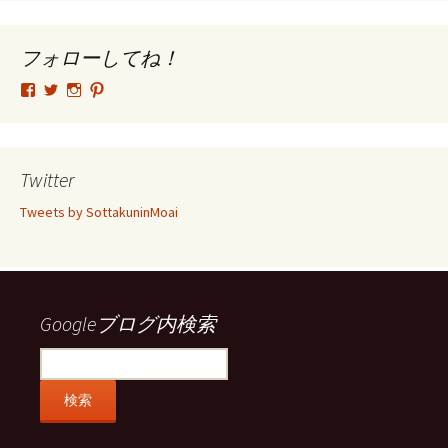
カ
イ
ブ
フォローしてね！
tsutomu.hattori.33
SottakuninMoai
tsutomu.hattori.33
tsutomuhattori
さ
さ
さ
さ
ん
ん
ん
ん
の
の
の
の
プ
プ
プ
プ
ロ
ロ
ロ
ロ
Twitter
フ
フ
フ
フ
ィ
ィ
ィ
ィ
Tweets by SottakuninMoai
ー
ー
ー
ー
ル
ル
ル
ル
を
を
を
を
Facebook
Twitter
Instagram
Pinterest
で
で
で
で
表
表
表
表
示
示
示
示
Googleブログ内検索