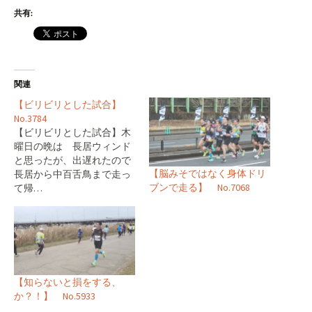
共有:
関連
【ビリビリとした試合】
No.3784
【ビリビリとした試合】木
曜日の晩は 長居ウィンド
と思ったが、出遅れたので
【脳みそではなく身体ドリ
長居から中百舌鳥まで走っ
ブンで走る】 No.7068
て帰…
【知らないと損をする、
か？！】 No.5933