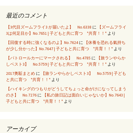
最近のコメント
【3代目ズームフライ3 が届いたよ】 No.6338
に
【ズームフライ
3は何足目か】No.7651 | 子どもと共に育つ "共育！！"
より
【回復する時に強くなるのよ】No.7624
に
【休養を恐れる氣持ち
が少し分かった】No.7647 | 子どもと共に育つ "共育！！"
より
【パトロールカーにマークされる】 No.4785
に
【旅ランやらか
しベスト3】 No.5759 | 子どもと共に育つ "共育！！"
より
2017奥駈まとめ
に
【旅ランやらかしベスト3】 No.5759 | 子ども
と共に育つ "共育！！"
より
【ハイキングのつもりがどうしてちょっと命がけになってしまう
のさ】 No.7276
に
【私の旅日記は面白いじゃないか】No.7643 |
子どもと共に育つ "共育！！"
より
アーカイブ