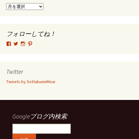
ア
ー
カ
イ
ブ
フォローしてね！
tsutomu.hattori.33
SottakuninMoai
tsutomu.hattori.33
tsutomuhattori
さ
さ
さ
さ
ん
ん
ん
ん
の
の
の
の
プ
プ
プ
プ
ロ
ロ
ロ
ロ
Twitter
フ
フ
フ
フ
ィ
ィ
ィ
ィ
Tweets by SottakuninMoai
ー
ー
ー
ー
ル
ル
ル
ル
を
を
を
を
Facebook
Twitter
Instagram
Pinterest
で
で
で
で
表
表
表
表
示
示
示
示
Googleブログ内検索