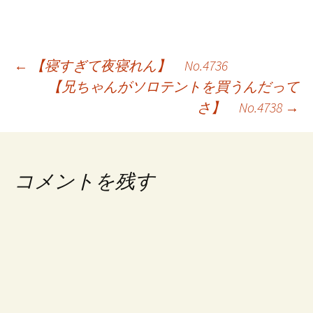
投
←
【寝すぎて夜寝れん】 No.4736
【兄ちゃんがソロテントを買うんだって
稿
さ】 No.4738
→
ナ
ビ
ゲ
コメントを残す
ー
シ
ョ
ン