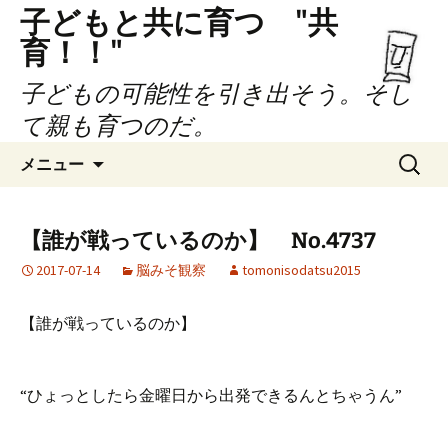
子どもと共に育つ "共
育！！"
子どもの可能性を引き出そう。そし
て親も育つのだ。
コ
検
メニュー
ン
索:
テ
ン
【誰が戦っているのか】 No.4737
ツ
2017-07-14
脳みそ観察
tomonisodatsu2015
へ
ス
キ
【誰が戦っているのか】
ッ
プ
“ひょっとしたら金曜日から出発できるんとちゃうん”