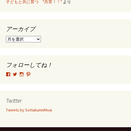
子どもと共に育つ "共育！！"
より
アーカイブ
ア
ー
カ
イ
ブ
フォローしてね！
tsutomu.hattori.33
SottakuninMoai
tsutomu.hattori.33
tsutomuhattori
さ
さ
さ
さ
ん
ん
ん
ん
の
の
の
の
プ
プ
プ
プ
ロ
ロ
ロ
ロ
Twitter
フ
フ
フ
フ
ィ
ィ
ィ
ィ
Tweets by SottakuninMoai
ー
ー
ー
ー
ル
ル
ル
ル
を
を
を
を
Facebook
Twitter
Instagram
Pinterest
で
で
で
で