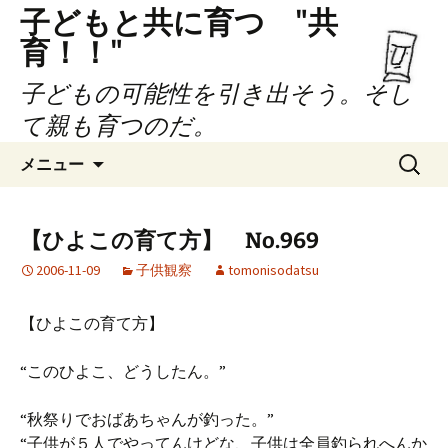
子どもと共に育つ "共
育！！"
子どもの可能性を引き出そう。そし
て親も育つのだ。
コ
検
メニュー
ン
索:
テ
ン
【ひよこの育て方】 No.969
ツ
2006-11-09
子供観察
tomonisodatsu
へ
ス
キ
【ひよこの育て方】
ッ
プ
“このひよこ、どうしたん。”
“秋祭りでおばあちゃんが釣った。”
“子供が５人でやってんけどな、子供は全員釣られへんか