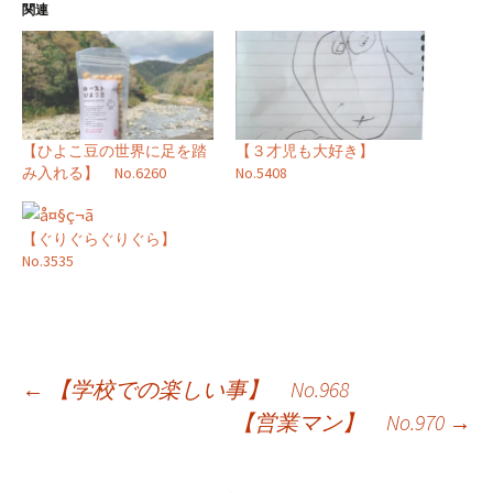
関連
【ひよこ豆の世界に足を踏
【３才児も大好き】
み入れる】 No.6260
No.5408
【ぐりぐらぐりぐら】
No.3535
投
←
【学校での楽しい事】 No.968
【営業マン】 No.970
→
稿
ナ