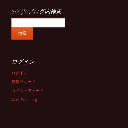
表
表
表
表
示
示
示
示
Googleブログ内検索
ログイン
ログイン
投稿フィード
コメントフィード
WordPress.org