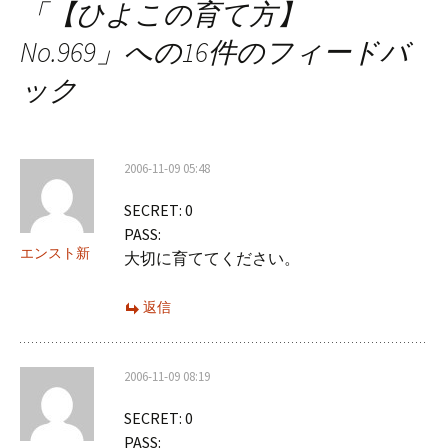
「
【ひよこの育て方】
ビ
No.969
」への16件のフィードバ
ゲ
ック
ー
シ
2006-11-09 05:48
ョ
SECRET: 0
ン
PASS:
エンスト新
大切に育ててください。
返信
2006-11-09 08:19
SECRET: 0
PASS: