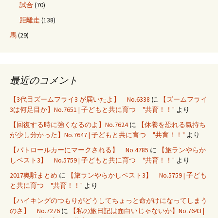
試合
(70)
距離走
(138)
馬
(29)
最近のコメント
【3代目ズームフライ3 が届いたよ】 No.6338
に
【ズームフライ
3は何足目か】No.7651 | 子どもと共に育つ "共育！！"
より
【回復する時に強くなるのよ】No.7624
に
【休養を恐れる氣持ち
が少し分かった】No.7647 | 子どもと共に育つ "共育！！"
より
【パトロールカーにマークされる】 No.4785
に
【旅ランやらか
しベスト3】 No.5759 | 子どもと共に育つ "共育！！"
より
2017奥駈まとめ
に
【旅ランやらかしベスト3】 No.5759 | 子ども
と共に育つ "共育！！"
より
【ハイキングのつもりがどうしてちょっと命がけになってしまう
のさ】 No.7276
に
【私の旅日記は面白いじゃないか】No.7643 |