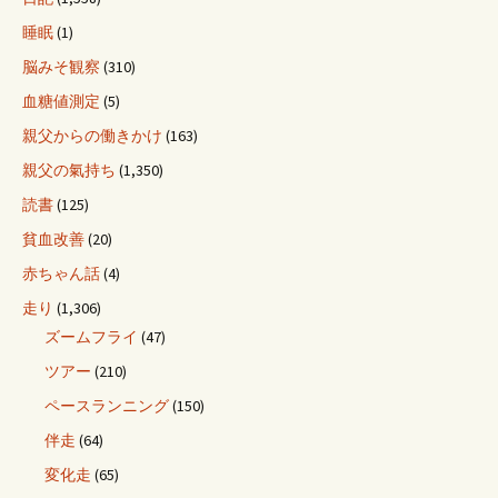
睡眠
(1)
脳みそ観察
(310)
血糖値測定
(5)
親父からの働きかけ
(163)
親父の氣持ち
(1,350)
読書
(125)
貧血改善
(20)
赤ちゃん話
(4)
走り
(1,306)
ズームフライ
(47)
ツアー
(210)
ペースランニング
(150)
伴走
(64)
変化走
(65)