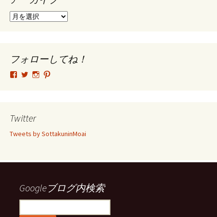
ア
ー
カ
イ
ブ
フォローしてね！
tsutomu.hattori.33
SottakuninMoai
tsutomu.hattori.33
tsutomuhattori
さ
さ
さ
さ
ん
ん
ん
ん
の
の
の
の
プ
プ
プ
プ
ロ
ロ
ロ
ロ
Twitter
フ
フ
フ
フ
ィ
ィ
ィ
ィ
Tweets by SottakuninMoai
ー
ー
ー
ー
ル
ル
ル
ル
を
を
を
を
Facebook
Twitter
Instagram
Pinterest
で
で
で
で
表
表
表
表
示
示
示
示
Googleブログ内検索