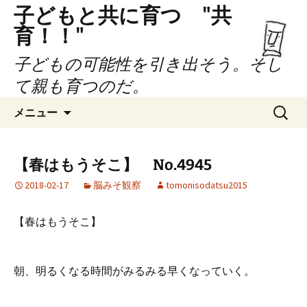
子どもと共に育つ "共
育！！"
子どもの可能性を引き出そう。そし
て親も育つのだ。
コ
検
メニュー
ン
索:
テ
ン
【春はもうそこ】 No.4945
ツ
2018-02-17
脳みそ観察
tomonisodatsu2015
へ
ス
キ
【春はもうそこ】
ッ
プ
朝、明るくなる時間がみるみる早くなっていく。