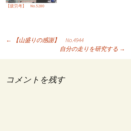
【疲労考】 No.5280
投
←
【山盛りの感謝】 No.4944
自分の走りを研究する
→
稿
ナ
ビ
コメントを残す
ゲ
ー
シ
ョ