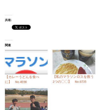
共有:
関連
【私のマラソンロスを救う
【カレーうどんを食べ
2つの〇〇】 No.6735
に】 No.4598