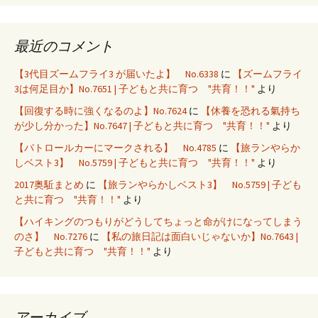
最近のコメント
【3代目ズームフライ3 が届いたよ】 No.6338
に
【ズームフライ
3は何足目か】No.7651 | 子どもと共に育つ "共育！！"
より
【回復する時に強くなるのよ】No.7624
に
【休養を恐れる氣持ち
が少し分かった】No.7647 | 子どもと共に育つ "共育！！"
より
【パトロールカーにマークされる】 No.4785
に
【旅ランやらか
しベスト3】 No.5759 | 子どもと共に育つ "共育！！"
より
2017奥駈まとめ
に
【旅ランやらかしベスト3】 No.5759 | 子ども
と共に育つ "共育！！"
より
【ハイキングのつもりがどうしてちょっと命がけになってしまう
のさ】 No.7276
に
【私の旅日記は面白いじゃないか】No.7643 |
子どもと共に育つ "共育！！"
より
アーカイブ