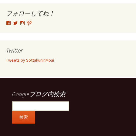
イ
ブ
フォローしてね！
tsutomu.hattori.33
SottakuninMoai
tsutomu.hattori.33
tsutomuhattori
さ
さ
さ
さ
ん
ん
ん
ん
の
の
の
の
プ
プ
プ
プ
ロ
ロ
ロ
ロ
Twitter
フ
フ
フ
フ
ィ
ィ
ィ
ィ
Tweets by SottakuninMoai
ー
ー
ー
ー
ル
ル
ル
ル
を
を
を
を
Facebook
Twitter
Instagram
Pinterest
で
で
で
で
表
表
表
表
示
示
示
示
Googleブログ内検索