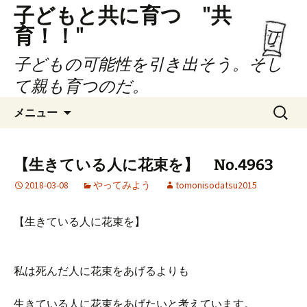
子どもと共に育つ "共
育！！"
子どもの可能性を引き出そう。そし
て親も育つのだ。
コ
検
メニュー
ン
索:
テ
ン
【生きている人に花束を】 No.4963
ツ
2018-03-08
やってみよう
tomonisodatsu2015
へ
ス
キ
【生きている人に花束を】
ッ
プ
私は死んだ人に花束をあげるよりも
生きている人に花束をあげたいと考えています。