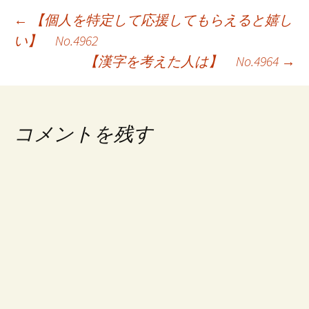
投
←
【個人を特定して応援してもらえると嬉し
い】 No.4962
稿
【漢字を考えた人は】 No.4964
→
ナ
ビ
ゲ
コメントを残す
ー
シ
ョ
ン