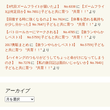
【3代目ズームフライ3 が届いたよ】 No.6338
に
【ズームフライ
3は何足目か】No.7651 | 子どもと共に育つ "共育！！"
より
【回復する時に強くなるのよ】No.7624
に
【休養を恐れる氣持ち
が少し分かった】No.7647 | 子どもと共に育つ "共育！！"
より
【パトロールカーにマークされる】 No.4785
に
【旅ランやらか
しベスト3】 No.5759 | 子どもと共に育つ "共育！！"
より
2017奥駈まとめ
に
【旅ランやらかしベスト3】 No.5759 | 子ども
と共に育つ "共育！！"
より
【ハイキングのつもりがどうしてちょっと命がけになってしまう
のさ】 No.7276
に
【私の旅日記は面白いじゃないか】No.7643 |
子どもと共に育つ "共育！！"
より
アーカイブ
ア
ー
カ