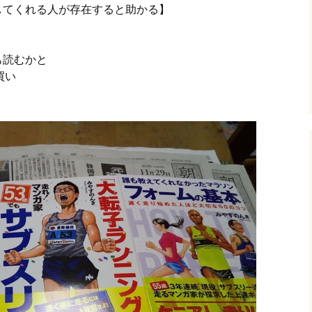
してくれる人が存在すると助かる】
グ(楽天日誌)
も読むかと
トタウン
買い