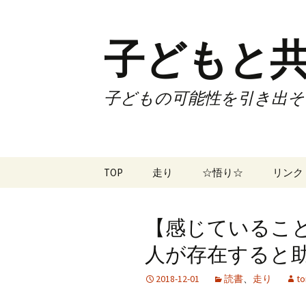
子どもと共
子どもの可能性を引き出そ
コ
TOP
走り
☆悟り☆
リンク
ン
テ
ツアー
大泉カ
ン
曜日3
【感じているこ
ツ
試合
70歳で
へ
人が存在すると助か
ス
ズームフライ
70歳
キ
2018-12-01
読書
、
走り
to
ッ
なかも