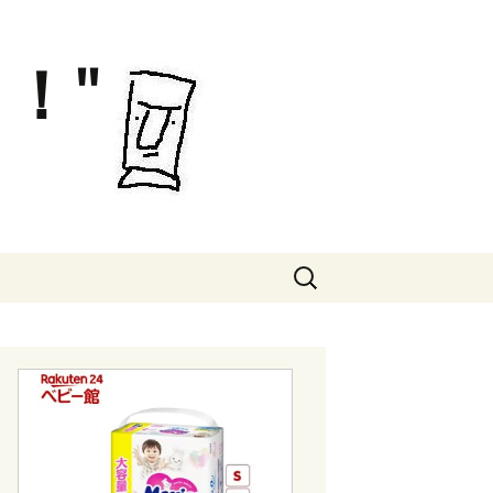
！"
検
索: