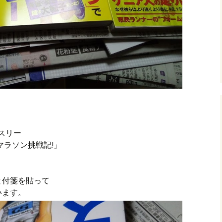
スリー
マラソン挑戦記!」
と付箋を貼って
います。