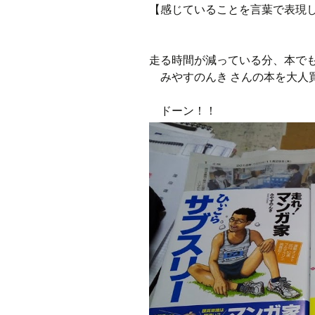
プ
【感じていることを言葉で表現
ブ
旧ブロ
走る時間が減っている分、本で
ポイン
みやすのんき さんの本を大人
ドーン！！