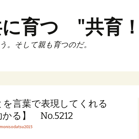
に育つ "共育！
う。そして親も育つのだ。
インド（第2,4土
時間走練習会）
とを言葉で表現してくれる
サブスリーnote
る】 No.5212
でサブスリー
monisodatsu2015
ずサッカークラ