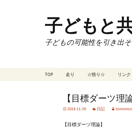
子どもと共
子どもの可能性を引き出そ
コ
TOP
走り
☆悟り☆
リンク
ン
テ
ツアー
大泉カ
ン
曜日3
【目標ダーツ理論】N
ツ
試合
70歳で
へ
2018-11-30
日記
tomoniso
ス
ズームフライ
70歳
キ
【目標ダーツ理論】
ッ
なかも