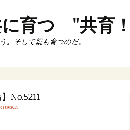
に育つ "共育！
う。そして親も育つのだ。
インド（第2,4土
時間走練習会）
o.5211
サブスリーnote
datsu2015
でサブスリー
ずサッカークラ