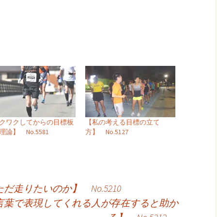
クワクしてからの目標板
【私の考える目標の立て
理論】 No.5581
方】 No.5127
走りたいのか】 No.5210
言葉で表現してくれる人が存在すると助か