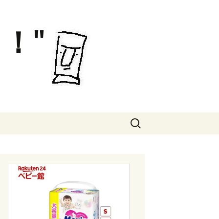
！"
検
索: