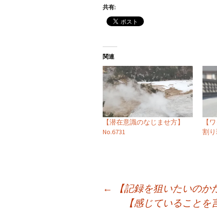
共有:
関連
【潜在意識のなじませ方】
【ワ
No.6731
割り
投
←
【記録を狙いたいのかただ
【感じていることを
稿