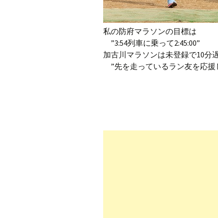
私の防府マラソンの目標は
”3:54列車に乗って2:45:00”
加古川マラソンは未登録で10分
”先を走っているラン友を応援