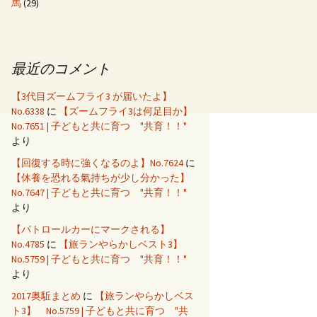
馬
(29)
最近のコメント
【3代目ズームフライ3 が届いたよ】
No.6338
に
【ズームフライ3は何足目か】
No.7651 | 子どもと共に育つ "共育！！"
より
【回復する時に強くなるのよ】No.7624
に
【休養を恐れる氣持ちが少し分かった】
No.7647 | 子どもと共に育つ "共育！！"
より
【パトロールカーにマークされる】
No.4785
に
【旅ランやらかしベスト3】
No.5759 | 子どもと共に育つ "共育！！"
より
2017奥駈まとめ
に
【旅ランやらかしベス
ト3】 No.5759 | 子どもと共に育つ "共