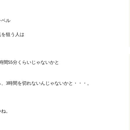
グ(楽天日誌)
レベル
トタウン
を狙う人は
。
時間55分くらいじゃないかと
ら、3時間を切れないんじゃないかと・・・。
いね。