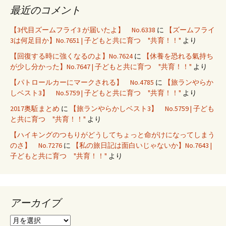
最近のコメント
【3代目ズームフライ3 が届いたよ】 No.6338
に
【ズームフライ
3は何足目か】No.7651 | 子どもと共に育つ "共育！！"
より
【回復する時に強くなるのよ】No.7624
に
【休養を恐れる氣持ち
が少し分かった】No.7647 | 子どもと共に育つ "共育！！"
より
【パトロールカーにマークされる】 No.4785
に
【旅ランやらか
しベスト3】 No.5759 | 子どもと共に育つ "共育！！"
より
2017奥駈まとめ
に
【旅ランやらかしベスト3】 No.5759 | 子ども
と共に育つ "共育！！"
より
【ハイキングのつもりがどうしてちょっと命がけになってしまう
のさ】 No.7276
に
【私の旅日記は面白いじゃないか】No.7643 |
子どもと共に育つ "共育！！"
より
アーカイブ
ア