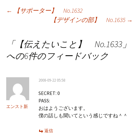
投
←
【サポーター】 No.1632
【デザインの部】 No.1635
→
稿
ナ
「
【伝えたいこと】 No.1633
」
ビ
への6件のフィードバック
ゲ
ー
2008-09-22 05:58
シ
SECRET: 0
ョ
PASS:
ン
エンスト新
おはようございます。
僕の話しも聞いてという感じですね＾＾
返信