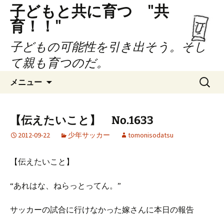
子どもと共に育つ "共
育！！"
子どもの可能性を引き出そう。そし
て親も育つのだ。
コ
検
メニュー
ン
索:
テ
ン
【伝えたいこと】 No.1633
ツ
2012-09-22
少年サッカー
tomonisodatsu
へ
ス
キ
【伝えたいこと】
ッ
プ
“あれはな、ねらっとってん。”
サッカーの試合に行けなかった嫁さんに本日の報告