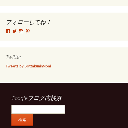
ー
カ
イ
ブ
フォローしてね！
tsutomu.hattori.33
SottakuninMoai
tsutomu.hattori.33
tsutomuhattori
さ
さ
さ
さ
ん
ん
ん
ん
の
の
の
の
プ
プ
プ
プ
ロ
ロ
ロ
ロ
Twitter
フ
フ
フ
フ
ィ
ィ
ィ
ィ
Tweets by SottakuninMoai
ー
ー
ー
ー
ル
ル
ル
ル
を
を
を
を
Facebook
Twitter
Instagram
Pinterest
で
で
で
で
表
表
表
表
示
示
示
示
Googleブログ内検索