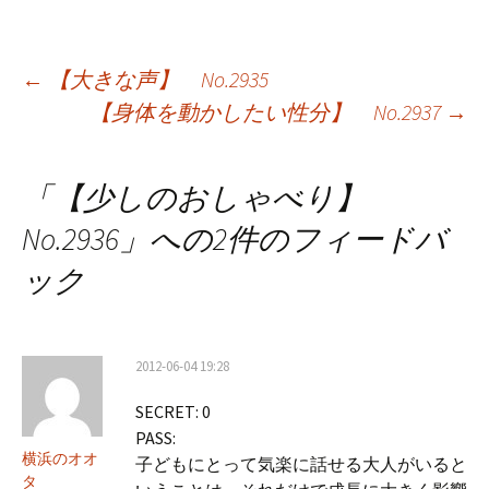
投
←
【大きな声】 No.2935
【身体を動かしたい性分】 No.2937
→
稿
ナ
「
【少しのおしゃべり】
ビ
No.2936
」への2件のフィードバ
ゲ
ック
ー
シ
2012-06-04 19:28
ョ
SECRET: 0
ン
PASS:
横浜のオオ
子どもにとって気楽に話せる大人がいると
タ