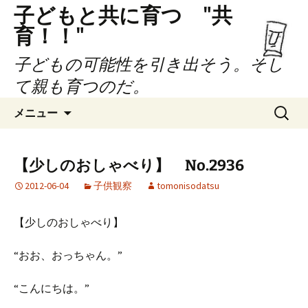
子どもと共に育つ "共
育！！"
子どもの可能性を引き出そう。そし
て親も育つのだ。
コ
検
メニュー
ン
索:
テ
ン
【少しのおしゃべり】 No.2936
ツ
2012-06-04
子供観察
tomonisodatsu
へ
ス
キ
【少しのおしゃべり】
ッ
プ
“おお、おっちゃん。”
“こんにちは。”