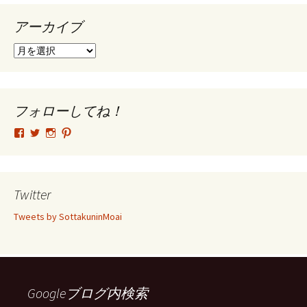
アーカイブ
ア
ー
カ
イ
ブ
フォローしてね！
tsutomu.hattori.33
SottakuninMoai
tsutomu.hattori.33
tsutomuhattori
さ
さ
さ
さ
ん
ん
ん
ん
の
の
の
の
プ
プ
プ
プ
ロ
ロ
ロ
ロ
Twitter
フ
フ
フ
フ
ィ
ィ
ィ
ィ
Tweets by SottakuninMoai
ー
ー
ー
ー
ル
ル
ル
ル
を
を
を
を
Facebook
Twitter
Instagram
Pinterest
で
で
で
で
表
表
表
表
示
示
示
示
Googleブログ内検索