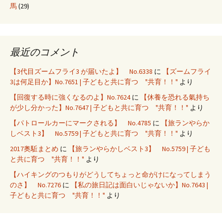
馬
(29)
最近のコメント
【3代目ズームフライ3 が届いたよ】 No.6338
に
【ズームフライ
3は何足目か】No.7651 | 子どもと共に育つ "共育！！"
より
【回復する時に強くなるのよ】No.7624
に
【休養を恐れる氣持ち
が少し分かった】No.7647 | 子どもと共に育つ "共育！！"
より
【パトロールカーにマークされる】 No.4785
に
【旅ランやらか
しベスト3】 No.5759 | 子どもと共に育つ "共育！！"
より
2017奥駈まとめ
に
【旅ランやらかしベスト3】 No.5759 | 子ども
と共に育つ "共育！！"
より
【ハイキングのつもりがどうしてちょっと命がけになってしまう
のさ】 No.7276
に
【私の旅日記は面白いじゃないか】No.7643 |
子どもと共に育つ "共育！！"
より