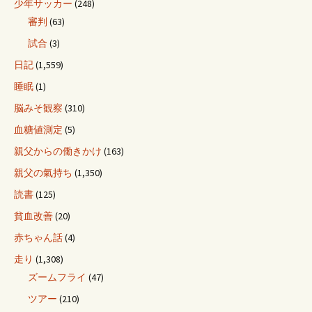
少年サッカー
(248)
審判
(63)
試合
(3)
日記
(1,559)
睡眠
(1)
脳みそ観察
(310)
血糖値測定
(5)
親父からの働きかけ
(163)
親父の氣持ち
(1,350)
読書
(125)
貧血改善
(20)
赤ちゃん話
(4)
走り
(1,308)
ズームフライ
(47)
ツアー
(210)