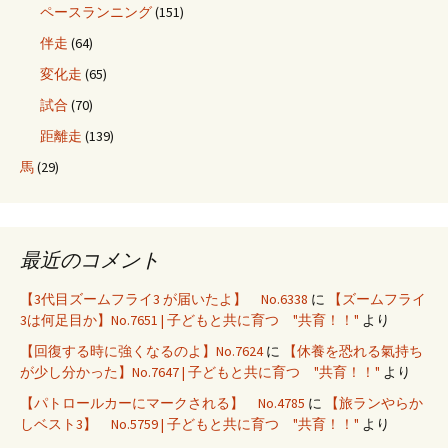
ペースランニング
(151)
伴走
(64)
変化走
(65)
試合
(70)
距離走
(139)
馬
(29)
最近のコメント
【3代目ズームフライ3 が届いたよ】 No.6338
に
【ズームフライ
3は何足目か】No.7651 | 子どもと共に育つ "共育！！"
より
【回復する時に強くなるのよ】No.7624
に
【休養を恐れる氣持ち
が少し分かった】No.7647 | 子どもと共に育つ "共育！！"
より
【パトロールカーにマークされる】 No.4785
に
【旅ランやらか
しベスト3】 No.5759 | 子どもと共に育つ "共育！！"
より