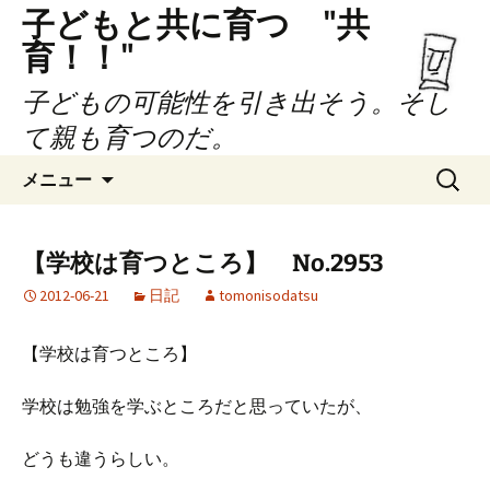
子どもと共に育つ "共
育！！"
子どもの可能性を引き出そう。そし
て親も育つのだ。
コ
検
メニュー
ン
索:
テ
ン
【学校は育つところ】 No.2953
ツ
2012-06-21
日記
tomonisodatsu
へ
ス
キ
【学校は育つところ】
ッ
プ
学校は勉強を学ぶところだと思っていたが、
どうも違うらしい。