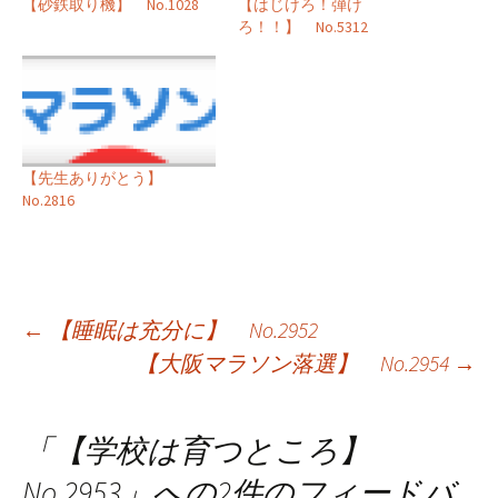
【はじけろ！弾け
【砂鉄取り機】 No.1028
ろ！！】 No.5312
【先生ありがとう】
No.2816
投
←
【睡眠は充分に】 No.2952
【大阪マラソン落選】 No.2954
→
稿
ナ
「
【学校は育つところ】
ビ
No.2953
」への2件のフィードバ