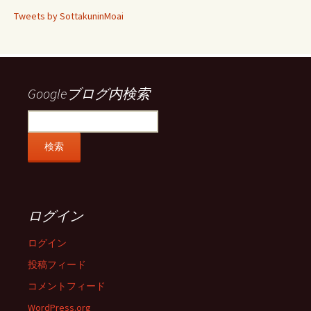
ィ
ィ
ィ
ィ
Tweets by SottakuninMoai
ー
ー
ー
ー
ル
ル
ル
ル
を
を
を
を
Facebook
Twitter
Instagram
Pinterest
で
で
で
で
表
表
表
表
示
示
示
示
Googleブログ内検索
ログイン
ログイン
投稿フィード
コメントフィード
WordPress.org