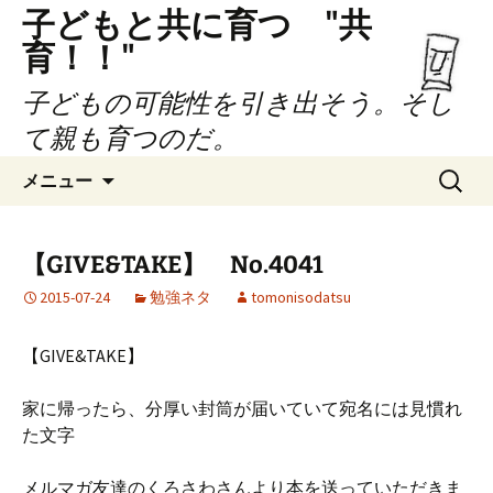
子どもと共に育つ "共
育！！"
子どもの可能性を引き出そう。そし
て親も育つのだ。
コ
検
メニュー
ン
索:
テ
ン
【GIVE&TAKE】 No.4041
ツ
2015-07-24
勉強ネタ
tomonisodatsu
へ
ス
キ
【GIVE&TAKE】
ッ
プ
家に帰ったら、分厚い封筒が届いていて宛名には見慣れ
た文字
メルマガ友達のくろさわさんより本を送っていただきま