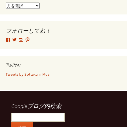
ア
ー
カ
イ
ブ
フォローしてね！
tsutomu.hattori.33
SottakuninMoai
tsutomu.hattori.33
tsutomuhattori
さ
さ
さ
さ
ん
ん
ん
ん
の
の
の
の
プ
プ
プ
プ
ロ
ロ
ロ
ロ
Twitter
フ
フ
フ
フ
ィ
ィ
ィ
ィ
Tweets by SottakuninMoai
ー
ー
ー
ー
ル
ル
ル
ル
を
を
を
を
Facebook
Twitter
Instagram
Pinterest
で
で
で
で
表
表
表
表
示
示
示
示
Googleブログ内検索