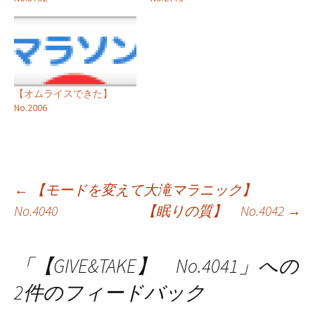
【オムライスできた】
No.2006
投
←
【モードを変えて大滝マラニック】
No.4040
【眠りの質】 No.4042
→
稿
ナ
「
【GIVE&TAKE】 No.4041
」への
ビ
2件のフィードバック
ゲ