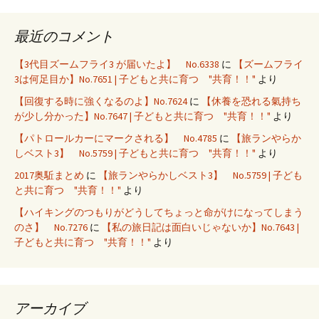
最近のコメント
【3代目ズームフライ3 が届いたよ】 No.6338
に
【ズームフライ
3は何足目か】No.7651 | 子どもと共に育つ "共育！！"
より
【回復する時に強くなるのよ】No.7624
に
【休養を恐れる氣持ち
が少し分かった】No.7647 | 子どもと共に育つ "共育！！"
より
【パトロールカーにマークされる】 No.4785
に
【旅ランやらか
しベスト3】 No.5759 | 子どもと共に育つ "共育！！"
より
2017奥駈まとめ
に
【旅ランやらかしベスト3】 No.5759 | 子ども
と共に育つ "共育！！"
より
【ハイキングのつもりがどうしてちょっと命がけになってしまう
のさ】 No.7276
に
【私の旅日記は面白いじゃないか】No.7643 |
子どもと共に育つ "共育！！"
より
アーカイブ