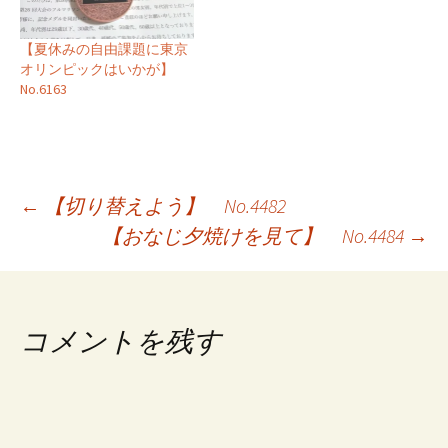
【夏休みの自由課題に東京
オリンピックはいかが】
No.6163
投
←
【切り替えよう】 No.4482
【おなじ夕焼けを見て】 No.4484
→
稿
ナ
ビ
コメントを残す
ゲ
ー
シ