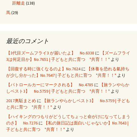
距離走
(138)
馬
(29)
最近のコメント
【3代目ズームフライ3 が届いたよ】 No.6338
に
【ズームフライ
3は何足目か】No.7651 | 子どもと共に育つ "共育！！"
より
【回復する時に強くなるのよ】No.7624
に
【休養を恐れる氣持ち
が少し分かった】No.7647 | 子どもと共に育つ "共育！！"
より
【パトロールカーにマークされる】 No.4785
に
【旅ランやらか
しベスト3】 No.5759 | 子どもと共に育つ "共育！！"
より
2017奥駈まとめ
に
【旅ランやらかしベスト3】 No.5759 | 子ども
と共に育つ "共育！！"
より
【ハイキングのつもりがどうしてちょっと命がけになってしまう
のさ】 No.7276
に
【私の旅日記は面白いじゃないか】No.7643 |
子どもと共に育つ "共育！！"
より