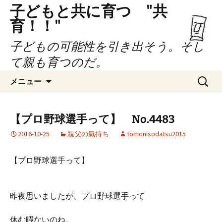
子どもと共に育つ "共
育！！"
子どもの可能性を引き出そう。そし
て親も育つのだ。
コ
検
メニュー
ン
索:
テ
ン
【プロ野球選手って】 No.4483
ツ
2016-10-25
親父の氣持ち
tomonisodatsu2015
へ
ス
キ
【プロ野球選手って】
ッ
プ
昨夜思いましたが、プロ野球選手って
休む暇ないのね。