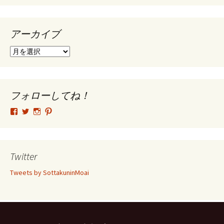
アーカイブ
ア
ー
カ
イ
ブ
フォローしてね！
tsutomu.hattori.33
SottakuninMoai
tsutomu.hattori.33
tsutomuhattori
さ
さ
さ
さ
ん
ん
ん
ん
の
の
の
の
プ
プ
プ
プ
ロ
ロ
ロ
ロ
Twitter
フ
フ
フ
フ
ィ
ィ
ィ
ィ
Tweets by SottakuninMoai
ー
ー
ー
ー
ル
ル
ル
ル
を
を
を
を
Facebook
Twitter
Instagram
Pinterest
で
で
で
で
表
表
表
表
示
示
示
示