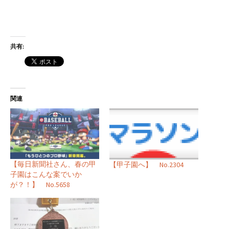
共有:
関連
【毎日新聞社さん、春の甲
【甲子園へ】 No.2304
子園はこんな案でいか
が？！】 No.5658