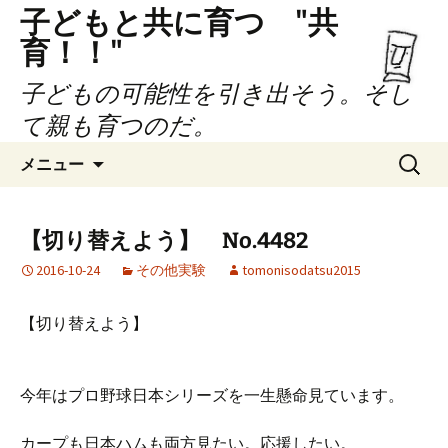
子どもと共に育つ "共
育！！"
子どもの可能性を引き出そう。そし
て親も育つのだ。
コ
検
メニュー
ン
索:
テ
ン
【切り替えよう】 No.4482
ツ
2016-10-24
その他実験
tomonisodatsu2015
へ
ス
キ
【切り替えよう】
ッ
プ
今年はプロ野球日本シリーズを一生懸命見ています。
カープも日本ハムも両方見たい。応援したい。