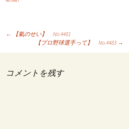
No.5687
投
←
【氣のせい】 No.4481
【プロ野球選手って】 No.4483
→
稿
ナ
ビ
コメントを残す
ゲ
ー
シ
ョ
ン