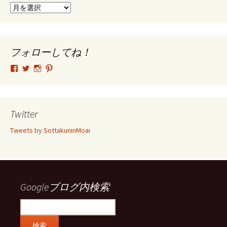
ア
ー
カ
イ
ブ
フォローしてね！
tsutomu.hattori.33
SottakuninMoai
tsutomu.hattori.33
tsutomuhattori
さ
さ
さ
さ
ん
ん
ん
ん
の
の
の
の
プ
プ
プ
プ
ロ
ロ
ロ
ロ
Twitter
フ
フ
フ
フ
ィ
ィ
ィ
ィ
Tweets by SottakuninMoai
ー
ー
ー
ー
ル
ル
ル
ル
を
を
を
を
Facebook
Twitter
Instagram
Pinterest
で
で
で
で
表
表
表
表
示
示
示
示
Googleブログ内検索