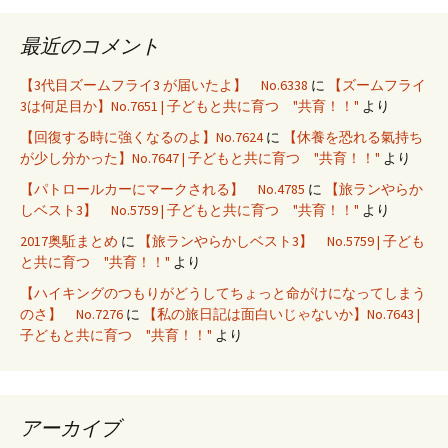
最近のコメント
【3代目ズームフライ3 が届いたよ】 No.6338
に
【ズームフライ
3は何足目か】No.7651 | 子どもと共に育つ "共育！！"
より
【回復する時に強くなるのよ】No.7624
に
【休養を恐れる氣持ち
が少し分かった】No.7647 | 子どもと共に育つ "共育！！"
より
【パトロールカーにマークされる】 No.4785
に
【旅ランやらか
しベスト3】 No.5759 | 子どもと共に育つ "共育！！"
より
2017奥駈まとめ
に
【旅ランやらかしベスト3】 No.5759 | 子ども
と共に育つ "共育！！"
より
【ハイキングのつもりがどうしてちょっと命がけになってしまう
のさ】 No.7276
に
【私の旅日記は面白いじゃないか】No.7643 |
子どもと共に育つ "共育！！"
より
アーカイブ