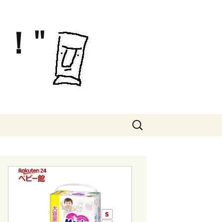
！"
検
索: