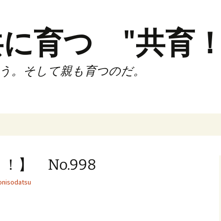
に育つ "共育！
う。そして親も育つのだ。
インド（第2,4土
時間走練習会）
】 No.998
サブスリーnote
nisodatsu
でサブスリー
ずサッカークラ