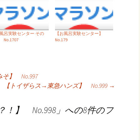
風呂実験センター その
【お風呂実験センター】
No.1707
No.179
】 No.997
【トイザらス→東急ハンズ】 No.999
→
】 No.998
」への8件のフ