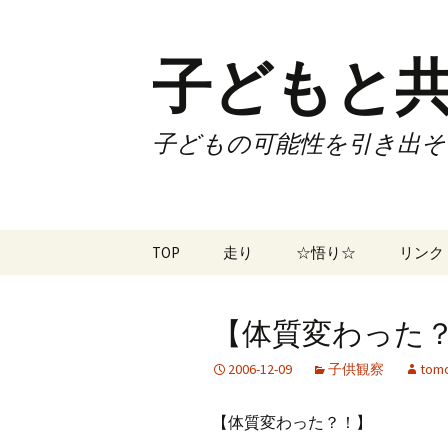
子どもと共
子どもの可能性を引き出そ
コ
TOP
走り
☆悟り☆
リンク
ン
テ
ツアー
大泉カ
ン
曜日3
【体質変わった？！
ツ
試合
70歳で
へ
2006-12-09
子供観察
tomo
ス
ズームフライ
70歳
キ
【体質変わった？！】
ッ
なかも