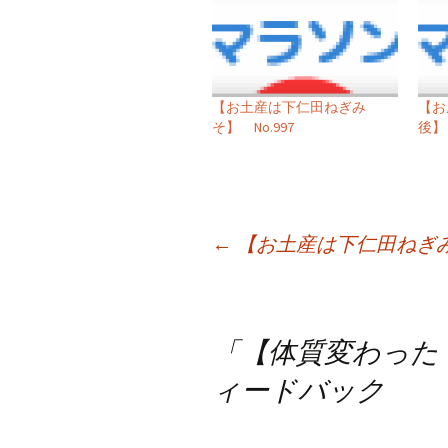
【お土産は下仁田ねぎみ
【お
そ】 No.997
後】 
投
←
【お土産は下仁田ねぎみそ
稿
ナ
「
【体質変わった？！
ビ
ィードバック
ゲ
ー