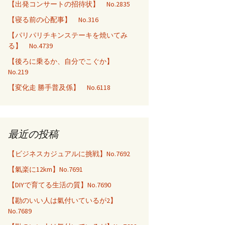
【出発コンサートの招待状】 No.2835
【寝る前の心配事】 No.316
【パリパリチキンステーキを焼いてみ
る】 No.4739
【後ろに乗るか、自分でこぐか】
No.219
【変化走 勝手普及係】 No.6118
最近の投稿
【ビジネスカジュアルに挑戦】No.7692
【氣楽に12km】No.7691
【DIYで育てる生活の質】No.7690
【勘のいい人は氣付いているが2】
No.7689