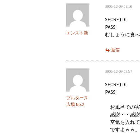
2006-12-09 07:10
シ
SECRET: 0
ョ
PASS:
ン
エンスト新
むしょうに食べ
返信
2006-12-09 08:57
SECRET: 0
PASS:
ブルターヌ
広場 No.2
お風呂での実
感謝・・感謝
空気を入れて
ですよｗｗ。