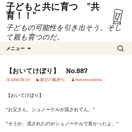
子どもと共に育つ "共
育！！"
子どもの可能性を引き出そう。そし
て親も育つのだ。
コ
検
メニュー
ン
索:
テ
ン
【おいてけぼり】 No.887
ツ
2006-08-19
親父の氣持ち
tomonisodatsu
へ
ス
キ
【おいてけぼり】
ッ
プ
“お父さん、シュノーケルが流されてん。”
“そうか、流されたのがシュノーケルで良かったよ。”