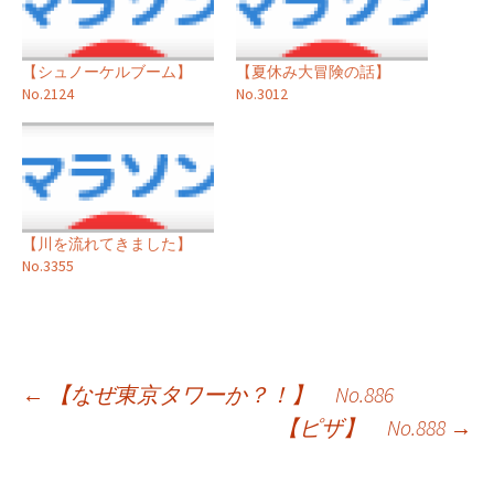
【シュノーケルブーム】
【夏休み大冒険の話】
No.2124
No.3012
【川を流れてきました】
No.3355
投
←
【なぜ東京タワーか？！】 No.886
【ピザ】 No.888
→
稿
ナ