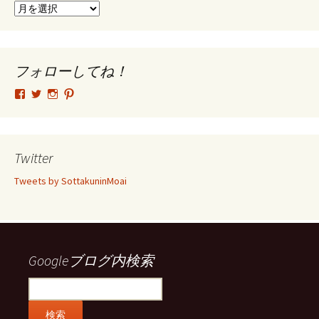
ア
ー
カ
イ
ブ
フォローしてね！
tsutomu.hattori.33
SottakuninMoai
tsutomu.hattori.33
tsutomuhattori
さ
さ
さ
さ
ん
ん
ん
ん
の
の
の
の
プ
プ
プ
プ
ロ
ロ
ロ
ロ
Twitter
フ
フ
フ
フ
ィ
ィ
ィ
ィ
Tweets by SottakuninMoai
ー
ー
ー
ー
ル
ル
ル
ル
を
を
を
を
Facebook
Twitter
Instagram
Pinterest
で
で
で
で
表
表
表
表
示
示
示
示
Googleブログ内検索