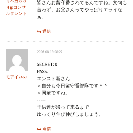
リベカ８８
皆さんお留守番されてるんですね。文句も
４jpコンサ
言わず、お父さんってやっぱりエライな
ルタレント
ぁ。
返信
2006-08-19 08:27
SECRET: 0
PASS:
モアイ2463
エンスト新さん
＞自分も今日留守番部隊です＾＾
＞同輩ですね。
-----
子供達が帰って来るまで
ゆっくり伸び伸びしましょう。
返信