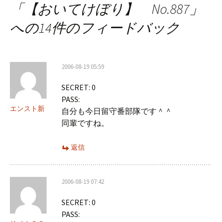
「
【おいてけぼり】 No.887
」
ビ
への14件のフィードバック
ゲ
ー
2006-08-19 05:59
シ
SECRET: 0
ョ
PASS:
ン
エンスト新
自分も今日留守番部隊です＾＾
同輩ですね。
返信
2006-08-19 07:42
SECRET: 0
PASS: