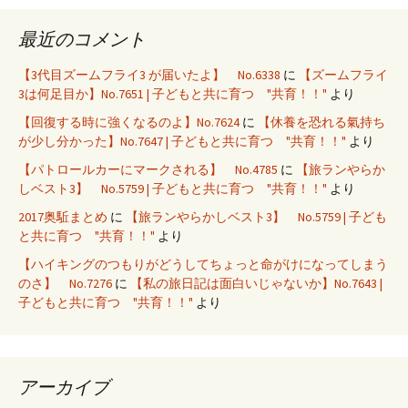
最近のコメント
【3代目ズームフライ3 が届いたよ】 No.6338
に
【ズームフライ
3は何足目か】No.7651 | 子どもと共に育つ "共育！！"
より
【回復する時に強くなるのよ】No.7624
に
【休養を恐れる氣持ち
が少し分かった】No.7647 | 子どもと共に育つ "共育！！"
より
【パトロールカーにマークされる】 No.4785
に
【旅ランやらか
しベスト3】 No.5759 | 子どもと共に育つ "共育！！"
より
2017奥駈まとめ
に
【旅ランやらかしベスト3】 No.5759 | 子ども
と共に育つ "共育！！"
より
【ハイキングのつもりがどうしてちょっと命がけになってしまう
のさ】 No.7276
に
【私の旅日記は面白いじゃないか】No.7643 |
子どもと共に育つ "共育！！"
より
アーカイブ