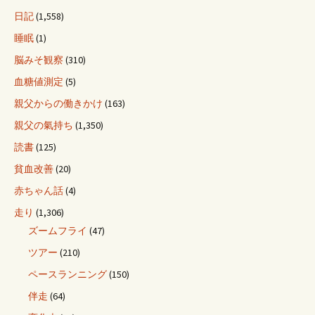
日記
(1,558)
睡眠
(1)
脳みそ観察
(310)
血糖値測定
(5)
親父からの働きかけ
(163)
親父の氣持ち
(1,350)
読書
(125)
貧血改善
(20)
赤ちゃん話
(4)
走り
(1,306)
ズームフライ
(47)
ツアー
(210)
ペースランニング
(150)
伴走
(64)