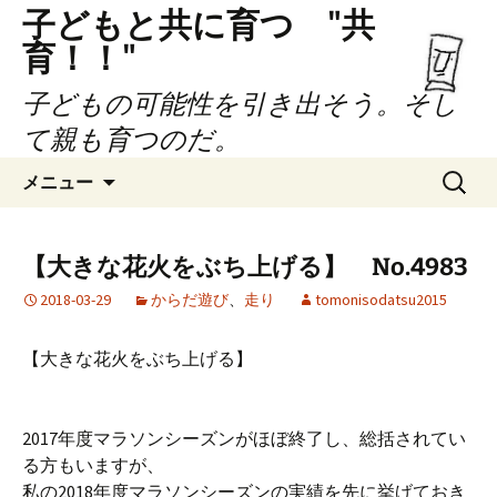
子どもと共に育つ "共
育！！"
子どもの可能性を引き出そう。そし
て親も育つのだ。
コ
検
メニュー
ン
索:
テ
ン
【大きな花火をぶち上げる】 No.4983
ツ
2018-03-29
からだ遊び
、
走り
tomonisodatsu2015
へ
ス
キ
【大きな花火をぶち上げる】
ッ
プ
2017年度マラソンシーズンがほぼ終了し、総括されてい
る方もいますが、
私の2018年度マラソンシーズンの実績を先に挙げておき