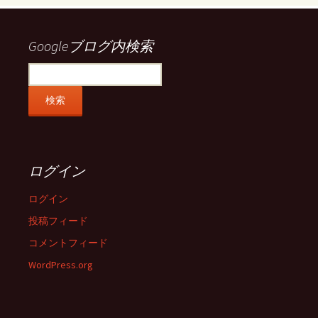
Facebook
Twitter
Instagram
Pinterest
で
で
で
で
表
表
表
表
示
示
示
示
Googleブログ内検索
ログイン
ログイン
投稿フィード
コメントフィード
WordPress.org