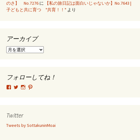
のさ】 No.7276
に
【私の旅日記は面白いじゃないか】No.7643 |
子どもと共に育つ "共育！！"
より
アーカイブ
ア
ー
カ
イ
ブ
フォローしてね！
tsutomu.hattori.33
SottakuninMoai
tsutomu.hattori.33
tsutomuhattori
さ
さ
さ
さ
ん
ん
ん
ん
の
の
の
の
プ
プ
プ
プ
ロ
ロ
ロ
ロ
Twitter
フ
フ
フ
フ
ィ
ィ
ィ
ィ
Tweets by SottakuninMoai
ー
ー
ー
ー
ル
ル
ル
ル
を
を
を
を