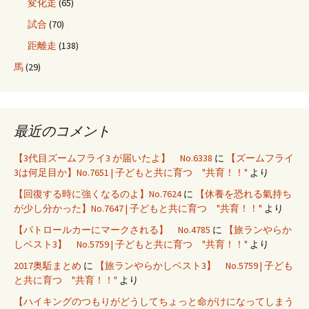
変化走
(65)
試合
(70)
距離走
(138)
馬
(29)
最近のコメント
【3代目ズームフライ3 が届いたよ】 No.6338
に
【ズームフライ
3は何足目か】No.7651 | 子どもと共に育つ "共育！！"
より
【回復する時に強くなるのよ】No.7624
に
【休養を恐れる氣持ち
が少し分かった】No.7647 | 子どもと共に育つ "共育！！"
より
【パトロールカーにマークされる】 No.4785
に
【旅ランやらか
しベスト3】 No.5759 | 子どもと共に育つ "共育！！"
より
2017奥駈まとめ
に
【旅ランやらかしベスト3】 No.5759 | 子ども
と共に育つ "共育！！"
より
【ハイキングのつもりがどうしてちょっと命がけになってしまう