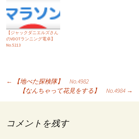
【ジャックダニエルズさん
のVDOTランニング電卓】
No.5213
投
←
【地べた探検隊】 No.4982
【なんちゃって花見をする】 No.4984
→
稿
ナ
ビ
コメントを残す
ゲ