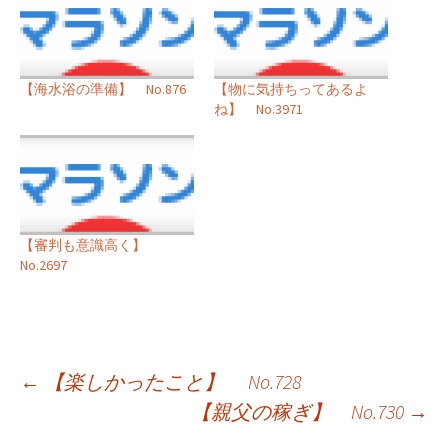
【海水浴の準備】 No.876
【物に気持ちってあるよ
ね】 No.3971
【審判も意識高く】
No.2697
投
←
【楽しかったこと】 No.728
【親父の稼ぎ】 No.730
→
稿