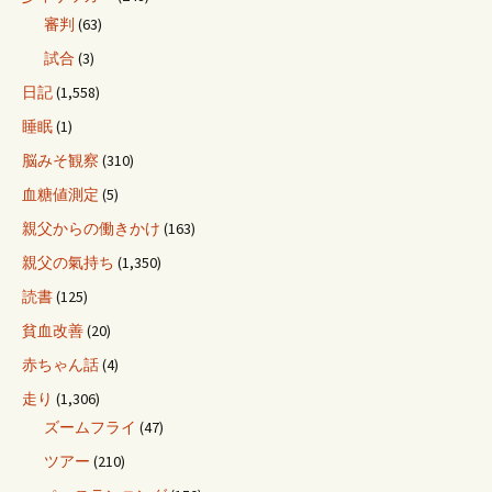
審判
(63)
試合
(3)
日記
(1,558)
睡眠
(1)
脳みそ観察
(310)
血糖値測定
(5)
親父からの働きかけ
(163)
親父の氣持ち
(1,350)
読書
(125)
貧血改善
(20)
赤ちゃん話
(4)
走り
(1,306)
ズームフライ
(47)
ツアー
(210)