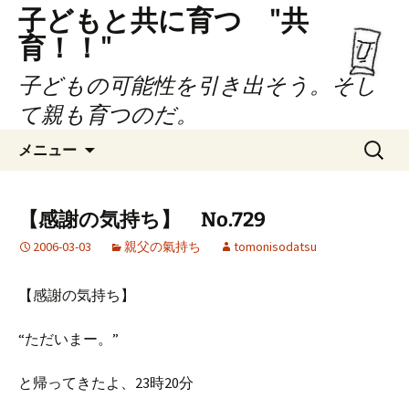
子どもと共に育つ "共
育！！"
子どもの可能性を引き出そう。そし
て親も育つのだ。
コ
検
メニュー
ン
索:
テ
ン
【感謝の気持ち】 No.729
ツ
2006-03-03
親父の氣持ち
tomonisodatsu
へ
ス
キ
【感謝の気持ち】
ッ
プ
“ただいまー。”
と帰ってきたよ、23時20分