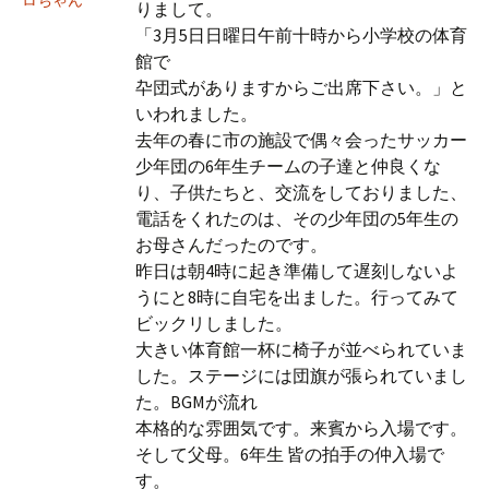
ロちゃん
りまして。
「3月5日日曜日午前十時から小学校の体育
館で
卆団式がありますからご出席下さい。」と
いわれました。
去年の春に市の施設で偶々会ったサッカー
少年団の6年生チームの子達と仲良くな
り、子供たちと、交流をしておりました、
電話をくれたのは、その少年団の5年生の
お母さんだったのです。
昨日は朝4時に起き準備して遅刻しないよ
うにと8時に自宅を出ました。行ってみて
ビックリしました。
大きい体育館一杯に椅子が並べられていま
した。ステージには団旗が張られていまし
た。BGMが流れ
本格的な雰囲気です。来賓から入場です。
そして父母。6年生 皆の拍手の仲入場で
す。