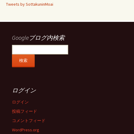
ィ
ィ
ィ
ィ
Tweets by SottakuninMoai
ー
ー
ー
ー
ル
ル
ル
ル
を
を
を
を
Facebook
Twitter
Instagram
Pinterest
で
で
で
で
表
表
表
表
示
示
示
示
Googleブログ内検索
ログイン
ログイン
投稿フィード
コメントフィード
WordPress.org