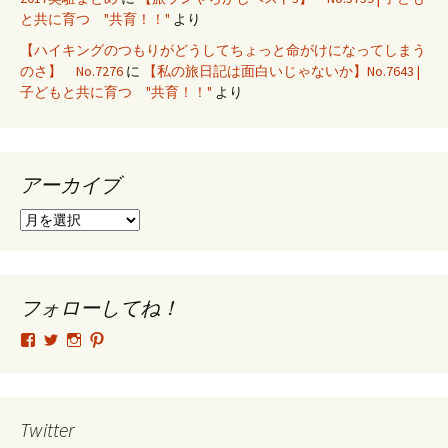
と共に育つ "共育！！"
より
【ハイキングのつもりがどうしてちょっと命がけになってしまう
のさ】 No.7276
に
【私の旅日記は面白いじゃないか】No.7643 |
子どもと共に育つ "共育！！"
より
アーカイブ
ア
ー
カ
イ
ブ
フォローしてね！
tsutomu.hattori.33
SottakuninMoai
tsutomu.hattori.33
tsutomuhattori
さ
さ
さ
さ
ん
ん
ん
ん
の
の
の
の
プ
プ
プ
プ
ロ
ロ
ロ
ロ
Twitter
フ
フ
フ
フ