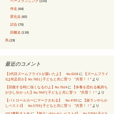
ペースランニング
(150)
伴走
(64)
変化走
(65)
試合
(70)
距離走
(138)
馬
(29)
最近のコメント
【3代目ズームフライ3 が届いたよ】 No.6338
に
【ズームフライ
3は何足目か】No.7651 | 子どもと共に育つ "共育！！"
より
【回復する時に強くなるのよ】No.7624
に
【休養を恐れる氣持ち
が少し分かった】No.7647 | 子どもと共に育つ "共育！！"
より
【パトロールカーにマークされる】 No.4785
に
【旅ランやらか
しベスト3】 No.5759 | 子どもと共に育つ "共育！！"
より
2017奥駈まとめ
に
【旅ランやらかしベスト3】 No.5759 | 子ども