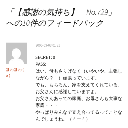
ナ
「
【感謝の気持ち】 No.729
」
ビ
への10件のフィードバック
ゲ
ー
2006-03-03 01:21
シ
SECRET: 0
ョ
PASS:
ン
ほわほわ (-
はい、母もさりげなく（いやいや、主張し
o-)
ながら？！）頑張っています。
でも、もちろん、家を支えてくれている、
お父さんに感謝していますよ。
お父さんあっての家庭、お母さんも大事な
家庭・・・
やっぱりみんなで支え合ってるってことな
んでしょうね。（＾ー＾）