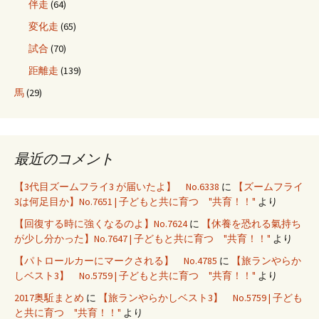
伴走
(64)
変化走
(65)
試合
(70)
距離走
(139)
馬
(29)
最近のコメント
【3代目ズームフライ3 が届いたよ】 No.6338
に
【ズームフライ
3は何足目か】No.7651 | 子どもと共に育つ "共育！！"
より
【回復する時に強くなるのよ】No.7624
に
【休養を恐れる氣持ち
が少し分かった】No.7647 | 子どもと共に育つ "共育！！"
より
【パトロールカーにマークされる】 No.4785
に
【旅ランやらか
しベスト3】 No.5759 | 子どもと共に育つ "共育！！"
より
2017奥駈まとめ
に
【旅ランやらかしベスト3】 No.5759 | 子ども
と共に育つ "共育！！"
より