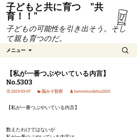
子どもと共に育つ "共
育！！"
子どもの可能性を引き出そう。そし
て親も育つのだ。
コ
検
メニュー
ン
索:
テ
ン
【私が一番つぶやいている内言】
ツ
No.5303
へ
ス
2019-03-07
脳みそ観察
tomonisodatsu2015
キ
ッ
【私が一番つぶやいている内言】
プ
数えたわけではないが
私が一番つぶやいている内言は