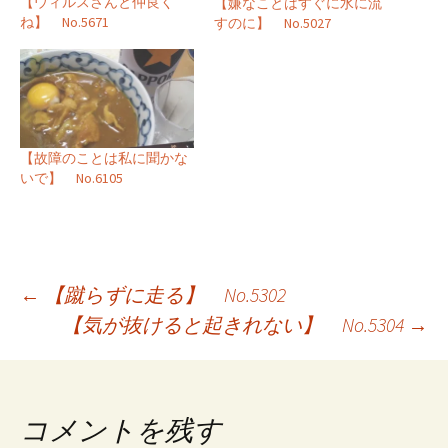
【ウィルスさんと仲良く
【嫌なことはすぐに水に流
ね】 No.5671
すのに】 No.5027
【故障のことは私に聞かな
いで】 No.6105
投
←
【蹴らずに走る】 No.5302
【気が抜けると起きれない】 No.5304
→
稿
ナ
ビ
コメントを残す