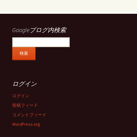
ル
ル
ル
ル
を
を
を
を
Facebook
Twitter
Instagram
Pinterest
で
で
で
で
表
表
表
表
示
示
示
示
Googleブログ内検索
ログイン
ログイン
投稿フィード
コメントフィード
WordPress.org