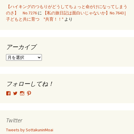
【ハイキングのつもりがどうしてちょっと命がけになってしまう
のさ】 No.7276
に
【私の旅日記は面白いじゃないか】No.7643 |
子どもと共に育つ "共育！！"
より
アーカイブ
ア
ー
カ
イ
ブ
フォローしてね！
tsutomu.hattori.33
SottakuninMoai
tsutomu.hattori.33
tsutomuhattori
さ
さ
さ
さ
ん
ん
ん
ん
の
の
の
の
プ
プ
プ
プ
ロ
ロ
ロ
ロ
Twitter
フ
フ
フ
フ
ィ
ィ
ィ
ィ
Tweets by SottakuninMoai
ー
ー
ー
ー