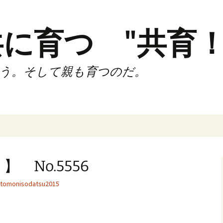
に育つ "共育！
う。そして親も育つのだ。
インド（第2,4土
時間走練習会）
 No.5556
サブスリーnote
tomonisodatsu2015
でサブスリー
ずサッカークラ