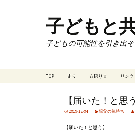
子どもと共
子どもの可能性を引き出そ
コ
TOP
走り
☆悟り☆
リンク
ン
テ
ツアー
大泉カ
ン
曜日3
【届いた！と思う】
ツ
試合
70歳で
へ
2019-12-04
親父の氣持ち
ス
ズームフライ
70歳
キ
【届いた！と思う】
ッ
なかも