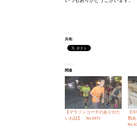
いつもありがとうございます。
共有:
関連
【マラソンコーチのありがた
【今
いお話】 No.6971
類
No.6