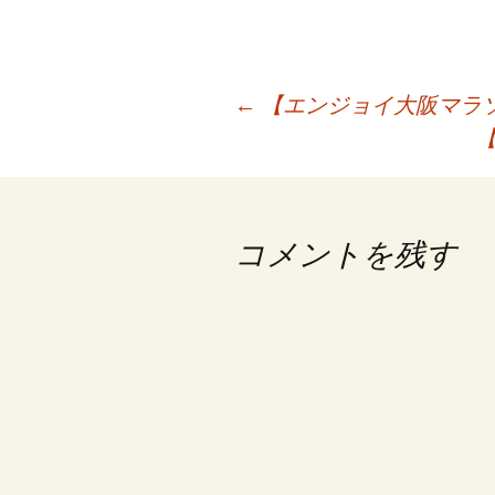
投
←
【エンジョイ大阪マラソン】
【
稿
ナ
ビ
コメントを残す
ゲ
ー
シ
ョ
ン