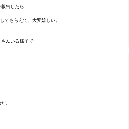
kで報告したら
グ(楽天日誌)
 押してもらえて、大変嬉しい。
トタウン
くさんいる様子で
のだ。