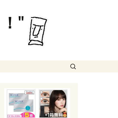
！"
検
索: