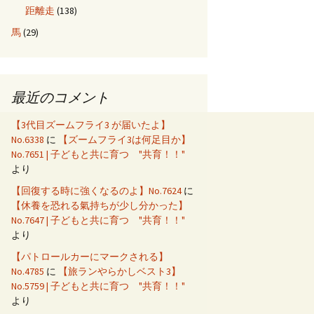
距離走
(138)
馬
(29)
最近のコメント
【3代目ズームフライ3 が届いたよ】
No.6338
に
【ズームフライ3は何足目か】
No.7651 | 子どもと共に育つ "共育！！"
より
【回復する時に強くなるのよ】No.7624
に
【休養を恐れる氣持ちが少し分かった】
No.7647 | 子どもと共に育つ "共育！！"
より
【パトロールカーにマークされる】
No.4785
に
【旅ランやらかしベスト3】
No.5759 | 子どもと共に育つ "共育！！"
より