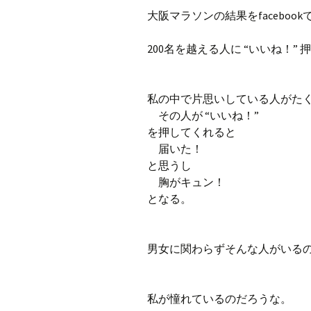
プ
ブ
大阪マラソンの結果をfaceboo
旧ブロ
200名を越える人に “いいね！”
ポイン
私の中で片思いしている人がた
その人が “いいね！”
を押してくれると
届いた！
と思うし
胸がキュン！
となる。
男女に関わらずそんな人がいる
私が憧れているのだろうな。