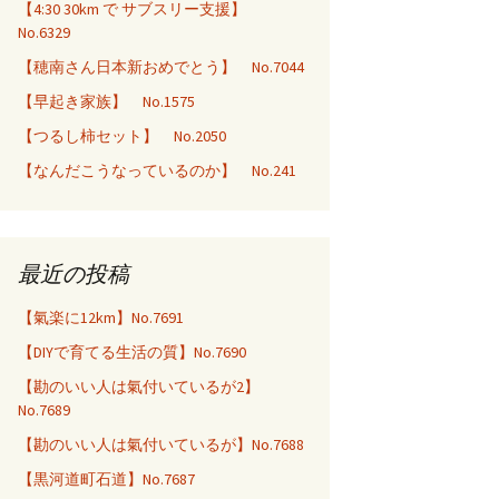
【4:30 30km で サブスリー支援】
No.6329
【穂南さん日本新おめでとう】 No.7044
【早起き家族】 No.1575
【つるし柿セット】 No.2050
【なんだこうなっているのか】 No.241
最近の投稿
【氣楽に12km】No.7691
【DIYで育てる生活の質】No.7690
【勘のいい人は氣付いているが2】
No.7689
【勘のいい人は氣付いているが】No.7688
【黒河道町石道】No.7687