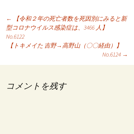
投
←
【令和２年の死亡者数を死因別にみると新
型コロナウイルス感染症は、3466 人】
稿
No.6122
ナ
【トキメイた 吉野→高野山（〇〇経由）】
ビ
No.6124
→
ゲ
ー
コメントを残す
シ
ョ
ン