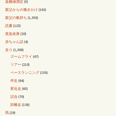
血糖値測定
(5)
親父からの働きかけ
(163)
親父の氣持ち
(1,350)
読書
(125)
貧血改善
(20)
赤ちゃん話
(4)
走り
(1,306)
ズームフライ
(47)
ツアー
(210)
ペースランニング
(150)
伴走
(64)
変化走
(65)
試合
(70)
距離走
(138)
馬
(29)