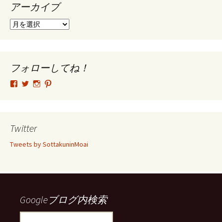
アーカイブ
ア
ー
カ
イ
ブ
フォローしてね！
tsutomu.hattori.33
SottakuninMoai
tsutomu.hattori.33
tsutomuhattori
さ
さ
さ
さ
ん
ん
ん
ん
の
の
の
の
プ
プ
プ
プ
ロ
ロ
ロ
ロ
Twitter
フ
フ
フ
フ
ィ
ィ
ィ
ィ
Tweets by SottakuninMoai
ー
ー
ー
ー
ル
ル
ル
ル
を
を
を
を
Facebook
Twitter
Instagram
Pinterest
で
で
で
で
表
表
表
表
示
示
示
示
Googleブログ内検索