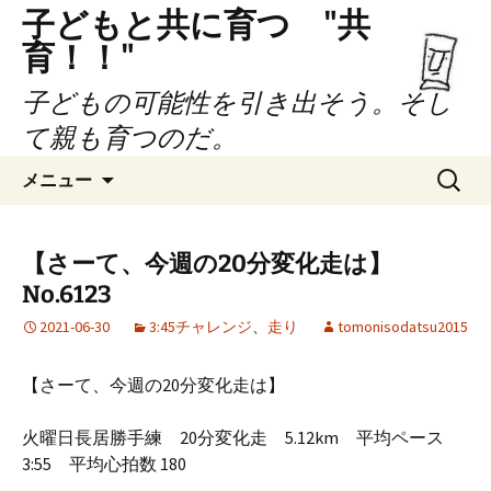
子どもと共に育つ "共
育！！"
子どもの可能性を引き出そう。そし
て親も育つのだ。
コ
検
メニュー
ン
索:
テ
ン
【さーて、今週の20分変化走は】
ツ
No.6123
へ
ス
2021-06-30
3:45チャレンジ
、
走り
tomonisodatsu2015
キ
ッ
【さーて、今週の20分変化走は】
プ
火曜日長居勝手練 20分変化走 5.12km 平均ペース
3:55 平均心拍数 180