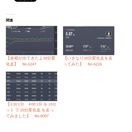
関連
【余裕が出てきたよ30分変
【いきなり20分変化走を走
化走】 No.6247
ってみた】 No.6226
【3:30 1分 4:00 1分 を 10セ
ット で 20分変化走 を走っ
てみました】 No.6097