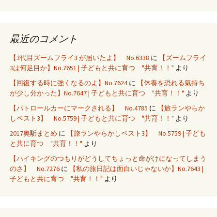
最近のコメント
【3代目ズームフライ3 が届いたよ】 No.6338
に
【ズームフライ
3は何足目か】No.7651 | 子どもと共に育つ "共育！！"
より
【回復する時に強くなるのよ】No.7624
に
【休養を恐れる氣持ち
が少し分かった】No.7647 | 子どもと共に育つ "共育！！"
より
【パトロールカーにマークされる】 No.4785
に
【旅ランやらか
しベスト3】 No.5759 | 子どもと共に育つ "共育！！"
より
2017奥駈まとめ
に
【旅ランやらかしベスト3】 No.5759 | 子ども
と共に育つ "共育！！"
より
【ハイキングのつもりがどうしてちょっと命がけになってしまう
のさ】 No.7276
に
【私の旅日記は面白いじゃないか】No.7643 |
子どもと共に育つ "共育！！"
より