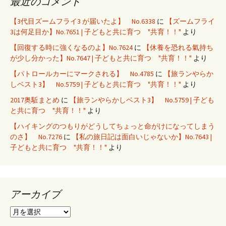
最近のコメント
【3代目ズームフライ3 が届いたよ】 No.6338
に
【ズームフライ
3は何足目か】No.7651 | 子どもと共に育つ "共育！！"
より
【回復する時に強くなるのよ】No.7624
に
【休養を恐れる氣持ち
が少し分かった】No.7647 | 子どもと共に育つ "共育！！"
より
【パトロールカーにマークされる】 No.4785
に
【旅ランやらか
しベスト3】 No.5759 | 子どもと共に育つ "共育！！"
より
2017奥駈まとめ
に
【旅ランやらかしベスト3】 No.5759 | 子ども
と共に育つ "共育！！"
より
【ハイキングのつもりがどうしてちょっと命がけになってしまう
のさ】 No.7276
に
【私の旅日記は面白いじゃないか】No.7643 |
子どもと共に育つ "共育！！"
より
アーカイブ
ア
ー