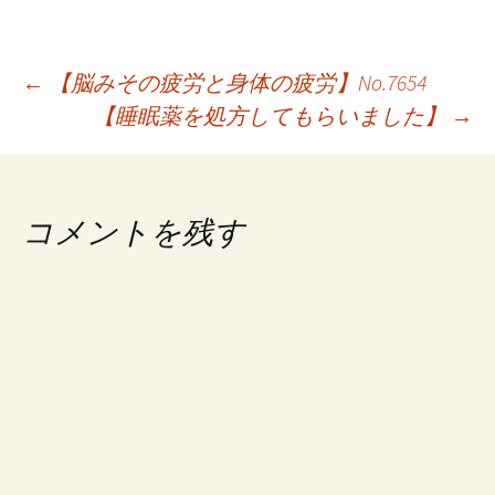
投
←
【脳みその疲労と身体の疲労】No.7654
【睡眠薬を処方してもらいました】
→
稿
ナ
ビ
コメントを残す
ゲ
ー
シ
ョ
ン