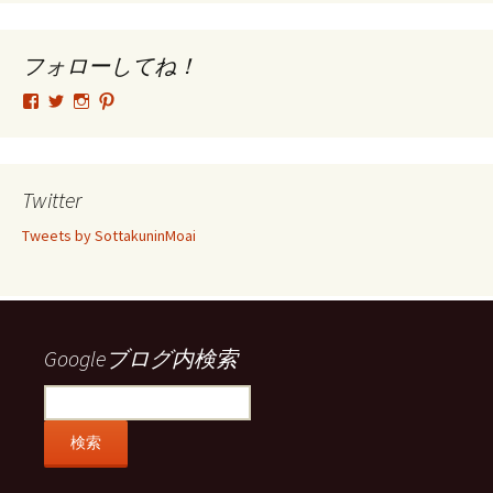
カ
イ
ブ
フォローしてね！
tsutomu.hattori.33
SottakuninMoai
tsutomu.hattori.33
tsutomuhattori
さ
さ
さ
さ
ん
ん
ん
ん
の
の
の
の
プ
プ
プ
プ
ロ
ロ
ロ
ロ
Twitter
フ
フ
フ
フ
ィ
ィ
ィ
ィ
Tweets by SottakuninMoai
ー
ー
ー
ー
ル
ル
ル
ル
を
を
を
を
Facebook
Twitter
Instagram
Pinterest
で
で
で
で
表
表
表
表
示
示
示
示
Googleブログ内検索