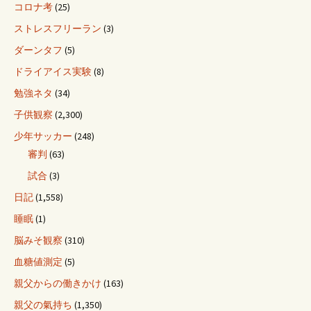
コロナ考
(25)
ストレスフリーラン
(3)
ダーンタフ
(5)
ドライアイス実験
(8)
勉強ネタ
(34)
子供観察
(2,300)
少年サッカー
(248)
審判
(63)
試合
(3)
日記
(1,558)
睡眠
(1)
脳みそ観察
(310)
血糖値測定
(5)
親父からの働きかけ
(163)
親父の氣持ち
(1,350)