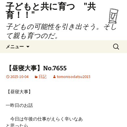
子どもと共に育つ "共
育！！"
子どもの可能性を引き出そう。そし
て親も育つのだ。
コ
検
メニュー
ン
索:
テ
ン
【昼寝大事】No.7655
ツ
2025-10-04
日記
tomonisodatsu2015
へ
ス
キ
【昼寝大事】
ッ
プ
一昨日のお話
今日は午後の仕事がえらく辛いなあ
と思ったら