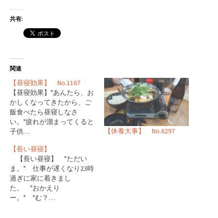
共有:
関連
【昼寝効果】 No.1167
【昼寝効果】"あんたら、お
かしくなってきたから、ご
飯食べたら昼寝しなさ
い。"疲れが溜まってくると
【休養大事】 No.6297
子供…
【長い昼寝】
【長い昼寝】 "ただい
ま。" 仕事が遅くなり23時
過ぎに家に着きまし
た。 "おかえり
ー。" "む？…