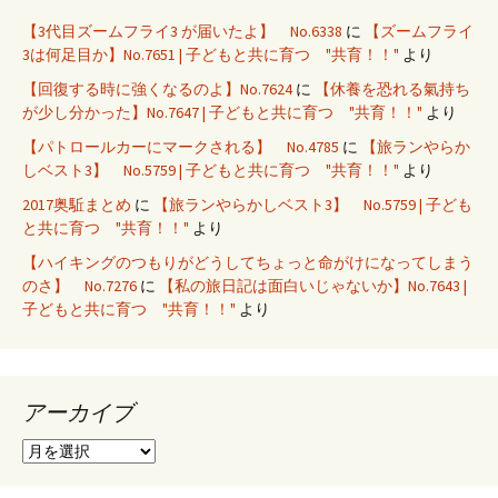
【3代目ズームフライ3 が届いたよ】 No.6338
に
【ズームフライ
3は何足目か】No.7651 | 子どもと共に育つ "共育！！"
より
【回復する時に強くなるのよ】No.7624
に
【休養を恐れる氣持ち
が少し分かった】No.7647 | 子どもと共に育つ "共育！！"
より
【パトロールカーにマークされる】 No.4785
に
【旅ランやらか
しベスト3】 No.5759 | 子どもと共に育つ "共育！！"
より
2017奥駈まとめ
に
【旅ランやらかしベスト3】 No.5759 | 子ども
と共に育つ "共育！！"
より
【ハイキングのつもりがどうしてちょっと命がけになってしまう
のさ】 No.7276
に
【私の旅日記は面白いじゃないか】No.7643 |
子どもと共に育つ "共育！！"
より
アーカイブ
ア
ー
カ