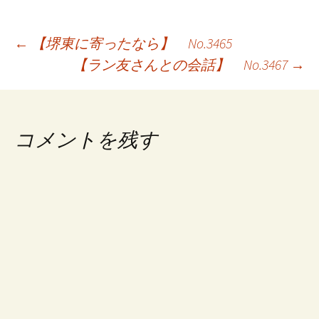
投
←
【堺東に寄ったなら】 No.3465
【ラン友さんとの会話】 No.3467
→
稿
ナ
ビ
コメントを残す
ゲ
ー
シ
ョ
ン