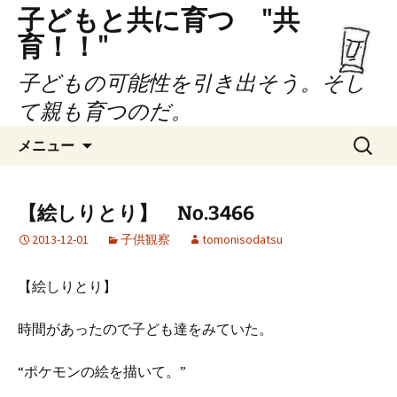
子どもと共に育つ "共
育！！"
子どもの可能性を引き出そう。そし
て親も育つのだ。
コ
検
メニュー
ン
索:
テ
ン
【絵しりとり】 No.3466
ツ
2013-12-01
子供観察
tomonisodatsu
へ
ス
キ
【絵しりとり】
ッ
プ
時間があったので子ども達をみていた。
“ポケモンの絵を描いて。”