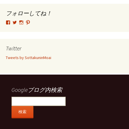
イ
ブ
フォローしてね！
tsutomu.hattori.33
SottakuninMoai
tsutomu.hattori.33
tsutomuhattori
さ
さ
さ
さ
ん
ん
ん
ん
の
の
の
の
プ
プ
プ
プ
ロ
ロ
ロ
ロ
Twitter
フ
フ
フ
フ
ィ
ィ
ィ
ィ
Tweets by SottakuninMoai
ー
ー
ー
ー
ル
ル
ル
ル
を
を
を
を
Facebook
Twitter
Instagram
Pinterest
で
で
で
で
表
表
表
表
示
示
示
示
Googleブログ内検索