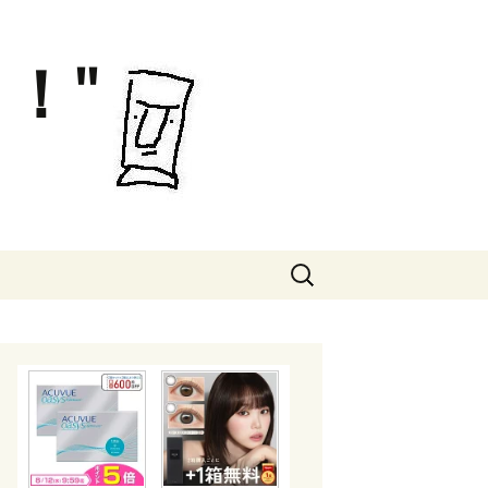
！"
検
索: