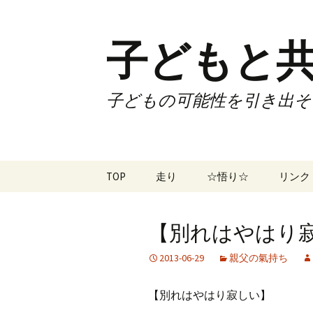
子どもと共
子どもの可能性を引き出そ
コ
TOP
走り
☆悟り☆
リンク
ン
テ
ツアー
大泉カ
ン
曜日3
【別れはやはり寂し
ツ
試合
70歳で
へ
2013-06-29
親父の氣持ち
ス
ズームフライ
70歳
キ
【別れはやはり寂しい】
ッ
なかも