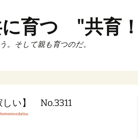
に育つ "共育！
う。そして親も育つのだ。
インド（第2,4土
時間走練習会）
い】 No.3311
サブスリーnote
tomonisodatsu
でサブスリー
ずサッカークラ