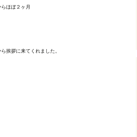
からほぼ２ヶ月
グ(楽天日誌)
トタウン
から挨拶に来てくれました。