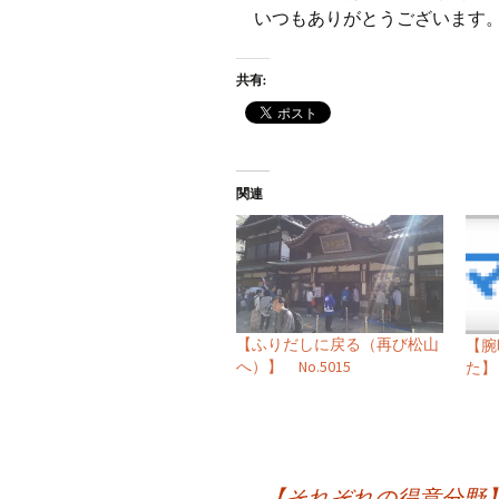
いつもありがとうございます
共有:
関連
【ふりだしに戻る（再び松山
【腕
へ）】 No.5015
た】 
←
【それぞれの得意分野】 N