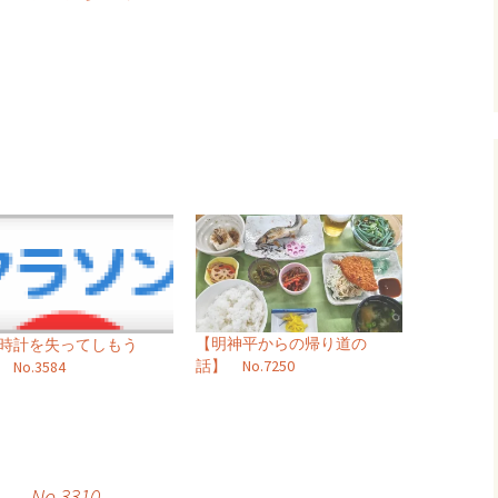
。
【明神平からの帰り道の
時計を失ってしもう
話】 No.7250
No.3584
o.3310