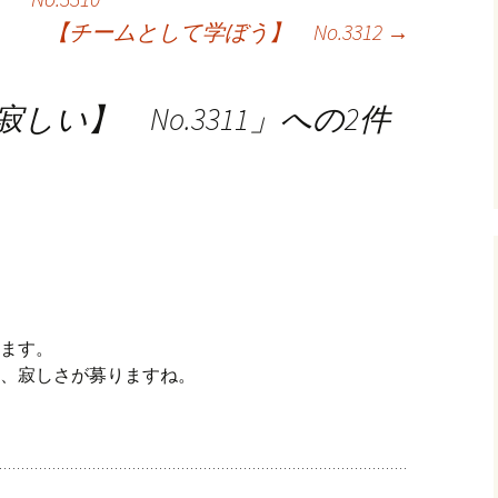
【チームとして学ぼう】 No.3312
→
い】 No.3311
」への2件
ます。
、寂しさが募りますね。