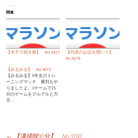
関連
【木下で焼き鳥】 No.4427
【代表のお話を聞いて】
No.4276
【みるみる】 No.4073
【みるみる】5年生のトレ
ーニングマッチ 審判もや
りましたよ。3チームで15
分のゲームをグルグルと力
尽…
投
←
【溝掃除90分】 No.3788