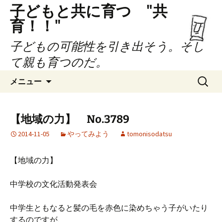
子どもと共に育つ "共
育！！"
子どもの可能性を引き出そう。そし
て親も育つのだ。
コ
検
メニュー
ン
索:
テ
ン
【地域の力】 No.3789
ツ
2014-11-05
やってみよう
tomonisodatsu
へ
ス
キ
【地域の力】
ッ
プ
中学校の文化活動発表会
中学生ともなると髪の毛を赤色に染めちゃう子がいたり
するのですが、