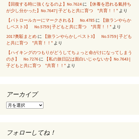
【回復する時に強くなるのよ】No.7624
に
【休養を恐れる氣持ち
が少し分かった】No.7647 | 子どもと共に育つ "共育！！"
より
【パトロールカーにマークされる】 No.4785
に
【旅ランやらか
しベスト3】 No.5759 | 子どもと共に育つ "共育！！"
より
2017奥駈まとめ
に
【旅ランやらかしベスト3】 No.5759 | 子ども
と共に育つ "共育！！"
より
【ハイキングのつもりがどうしてちょっと命がけになってしまう
のさ】 No.7276
に
【私の旅日記は面白いじゃないか】No.7643 |
子どもと共に育つ "共育！！"
より
アーカイブ
ア
ー
カ
イ
ブ
フォローしてね！