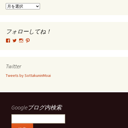
ア
ー
カ
イ
ブ
フォローしてね！
tsutomu.hattori.33
SottakuninMoai
tsutomu.hattori.33
tsutomuhattori
さ
さ
さ
さ
ん
ん
ん
ん
の
の
の
の
プ
プ
プ
プ
ロ
ロ
ロ
ロ
Twitter
フ
フ
フ
フ
ィ
ィ
ィ
ィ
Tweets by SottakuninMoai
ー
ー
ー
ー
ル
ル
ル
ル
を
を
を
を
Facebook
Twitter
Instagram
Pinterest
で
で
で
で
表
表
表
表
示
示
示
示
Googleブログ内検索