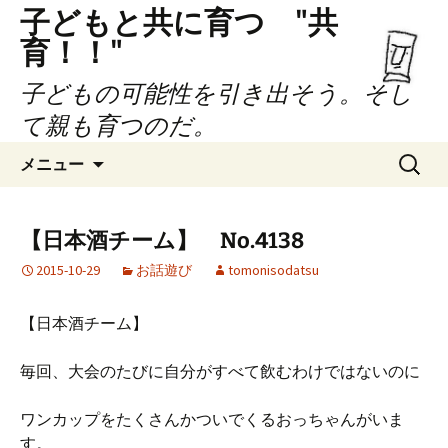
子どもと共に育つ "共
育！！"
子どもの可能性を引き出そう。そし
て親も育つのだ。
コ
検
メニュー
ン
索:
テ
ン
【日本酒チーム】 No.4138
ツ
2015-10-29
お話遊び
tomonisodatsu
へ
ス
キ
【日本酒チーム】
ッ
プ
毎回、大会のたびに自分がすべて飲むわけではないのに
ワンカップをたくさんかついでくるおっちゃんがいま
す。