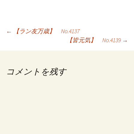
投
←
【ラン友万歳】 No.4137
【皆元気】 No.4139
→
稿
ナ
ビ
コメントを残す
ゲ
ー
シ
ョ
ン