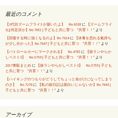
最近のコメント
【3代目ズームフライ3 が届いたよ】 No.6338
に
【ズームフライ
3は何足目か】No.7651 | 子どもと共に育つ "共育！！"
より
【回復する時に強くなるのよ】No.7624
に
【休養を恐れる氣持ち
が少し分かった】No.7647 | 子どもと共に育つ "共育！！"
より
【パトロールカーにマークされる】 No.4785
に
【旅ランやらか
しベスト3】 No.5759 | 子どもと共に育つ "共育！！"
より
2017奥駈まとめ
に
【旅ランやらかしベスト3】 No.5759 | 子ども
と共に育つ "共育！！"
より
【ハイキングのつもりがどうしてちょっと命がけになってしまう
のさ】 No.7276
に
【私の旅日記は面白いじゃないか】No.7643 |
子どもと共に育つ "共育！！"
より
アーカイブ