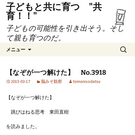
子どもと共に育つ "共
育！！"
子どもの可能性を引き出そう。そし
て親も育つのだ。
コ
検
メニュー
ン
索:
テ
ン
【なぞが一つ解けた】 No.3918
ツ
2015-03-17
脳みそ観察
tomonisodatsu
へ
ス
キ
【なぞが一つ解けた】
ッ
プ
跳びはねる思考 東田直樹
を読みました。