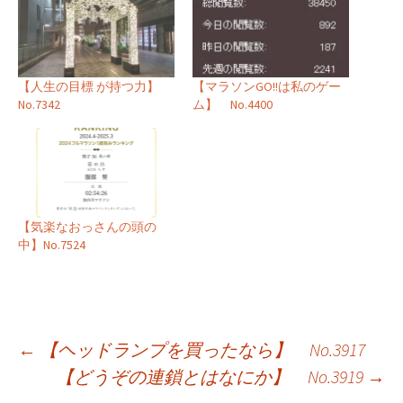
【人生の目標 が持つ力】
【マラソンGO!!は私のゲー
No.7342
ム】 No.4400
【気楽なおっさんの頭の
中】No.7524
投
←
【ヘッドランプを買ったなら】 No.3917
【どうぞの連鎖とはなにか】 No.3919
→
稿