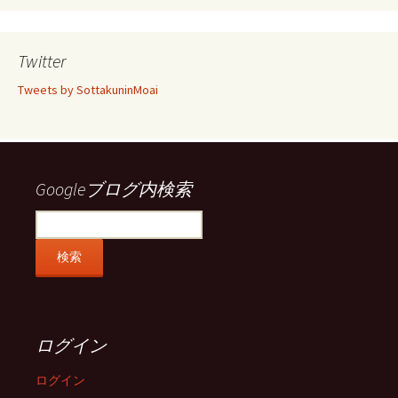
ん
ん
ん
ん
の
の
の
の
プ
プ
プ
プ
ロ
ロ
ロ
ロ
Twitter
フ
フ
フ
フ
ィ
ィ
ィ
ィ
Tweets by SottakuninMoai
ー
ー
ー
ー
ル
ル
ル
ル
を
を
を
を
Facebook
Twitter
Instagram
Pinterest
で
で
で
で
表
表
表
表
示
示
示
示
Googleブログ内検索
ログイン
ログイン