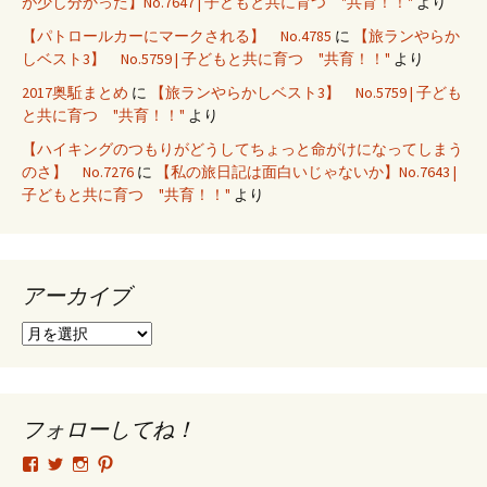
が少し分かった】No.7647 | 子どもと共に育つ "共育！！"
より
【パトロールカーにマークされる】 No.4785
に
【旅ランやらか
しベスト3】 No.5759 | 子どもと共に育つ "共育！！"
より
2017奥駈まとめ
に
【旅ランやらかしベスト3】 No.5759 | 子ども
と共に育つ "共育！！"
より
【ハイキングのつもりがどうしてちょっと命がけになってしまう
のさ】 No.7276
に
【私の旅日記は面白いじゃないか】No.7643 |
子どもと共に育つ "共育！！"
より
アーカイブ
ア
ー
カ
イ
ブ
フォローしてね！
tsutomu.hattori.33
SottakuninMoai
tsutomu.hattori.33
tsutomuhattori
さ
さ
さ
さ