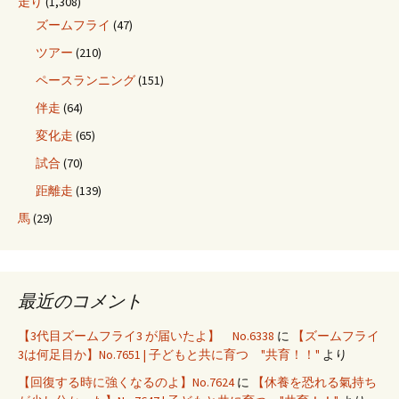
走り
(1,308)
ズームフライ
(47)
ツアー
(210)
ペースランニング
(151)
伴走
(64)
変化走
(65)
試合
(70)
距離走
(139)
馬
(29)
最近のコメント
【3代目ズームフライ3 が届いたよ】 No.6338
に
【ズームフライ
3は何足目か】No.7651 | 子どもと共に育つ "共育！！"
より
【回復する時に強くなるのよ】No.7624
に
【休養を恐れる氣持ち