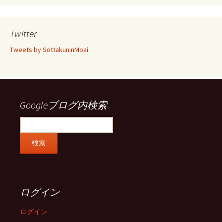
ん
ん
ん
ん
の
の
の
の
プ
プ
プ
プ
ロ
ロ
ロ
ロ
Twitter
フ
フ
フ
フ
ィ
ィ
ィ
ィ
Tweets by SottakuninMoai
ー
ー
ー
ー
ル
ル
ル
ル
を
を
を
を
Facebook
Twitter
Instagram
Pinterest
で
で
で
で
表
表
表
表
示
示
示
示
Googleブログ内検索
ログイン
ログイン