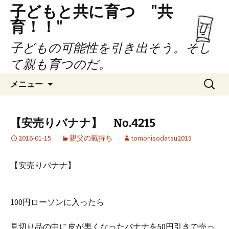
子どもと共に育つ "共
育！！"
子どもの可能性を引き出そう。そし
て親も育つのだ。
コ
検
メニュー
ン
索:
テ
ン
【安売りバナナ】 No.4215
ツ
2016-01-15
親父の氣持ち
tomonisodatsu2015
へ
ス
キ
【安売りバナナ】
ッ
プ
100円ローソンに入ったら
見切り品の中に皮が黒くなったバナナを50円引きで売っ