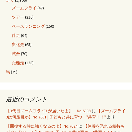
走り
(1,306)
ズームフライ
(47)
ツアー
(210)
ペースランニング
(150)
伴走
(64)
変化走
(65)
試合
(70)
距離走
(138)
馬
(29)
最近のコメント
【3代目ズームフライ3 が届いたよ】 No.6338
に
【ズームフライ
3は何足目か】No.7651 | 子どもと共に育つ "共育！！"
より
【回復する時に強くなるのよ】No.7624
に
【休養を恐れる氣持ち