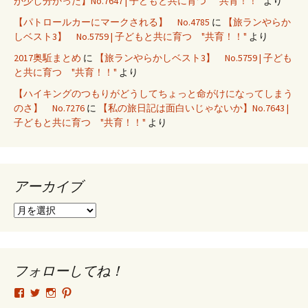
が少し分かった】No.7647 | 子どもと共に育つ "共育！！"
より
【パトロールカーにマークされる】 No.4785
に
【旅ランやらか
しベスト3】 No.5759 | 子どもと共に育つ "共育！！"
より
2017奥駈まとめ
に
【旅ランやらかしベスト3】 No.5759 | 子ども
と共に育つ "共育！！"
より
【ハイキングのつもりがどうしてちょっと命がけになってしまう
のさ】 No.7276
に
【私の旅日記は面白いじゃないか】No.7643 |
子どもと共に育つ "共育！！"
より
アーカイブ
ア
ー
カ
イ
ブ
フォローしてね！
tsutomu.hattori.33
SottakuninMoai
tsutomu.hattori.33
tsutomuhattori
さ
さ
さ
さ