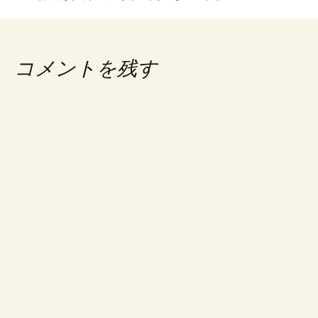
稿
ナ
ビ
コメントを残す
ゲ
ー
シ
ョ
ン