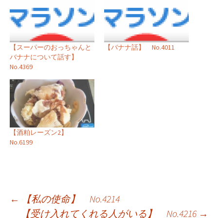
【スーパーのおっちゃんと
【バナナ話】 No.4011
バナナについて話す】
No.4369
【酒粕レーズン2】
No.6199
投
←
【私の使命】 No.4214
【受け入れてくれる人がいる】 No.4216
→