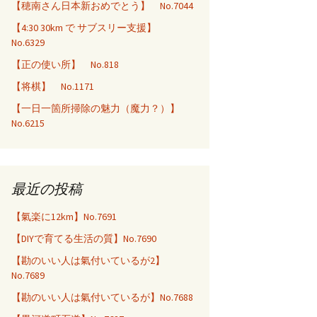
【穂南さん日本新おめでとう】 No.7044
【4:30 30km で サブスリー支援】
No.6329
【正の使い所】 No.818
【将棋】 No.1171
【一日一箇所掃除の魅力（魔力？）】
No.6215
最近の投稿
【氣楽に12km】No.7691
【DIYで育てる生活の質】No.7690
【勘のいい人は氣付いているが2】
No.7689
【勘のいい人は氣付いているが】No.7688