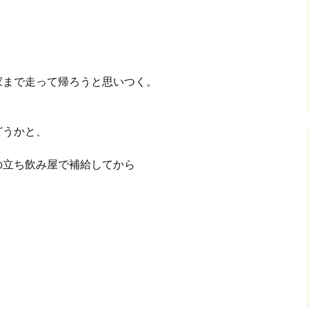
グ(楽天日誌)
トタウン
家まで走って帰ろうと思いつく。
どうかと、
の立ち飲み屋で補給してから