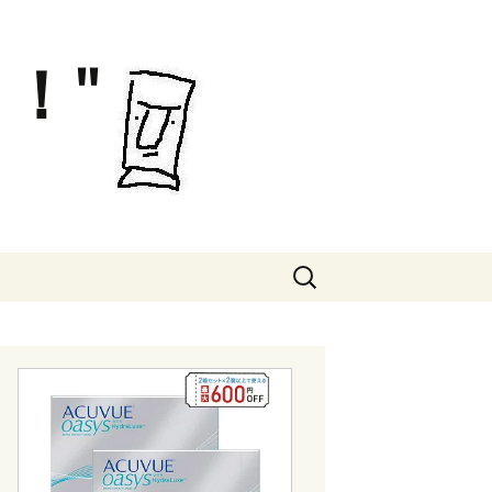
！"
検
索: