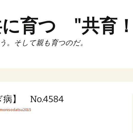
に育つ "共育！
う。そして親も育つのだ。
インド（第2,4土
時間走練習会）
】 No.4584
サブスリーnote
monisodatsu2015
でサブスリー
ずサッカークラ