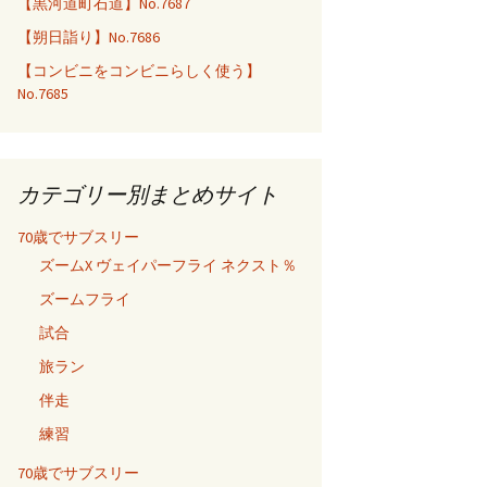
【黒河道町石道】No.7687
【朔日詣り】No.7686
【コンビニをコンビニらしく使う】
No.7685
カテゴリー別まとめサイト
70歳でサブスリー
ズームX ヴェイパーフライ ネクスト％
ズームフライ
試合
旅ラン
伴走
練習
70歳でサブスリー