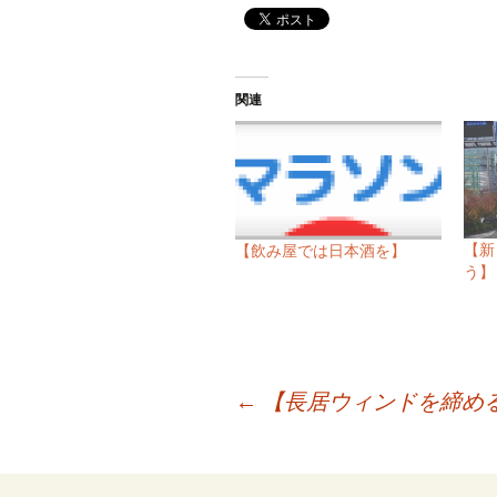
関連
【新
【飲み屋では日本酒を】
う】 
投
←
【長居ウィンドを締める】 
稿
ナ