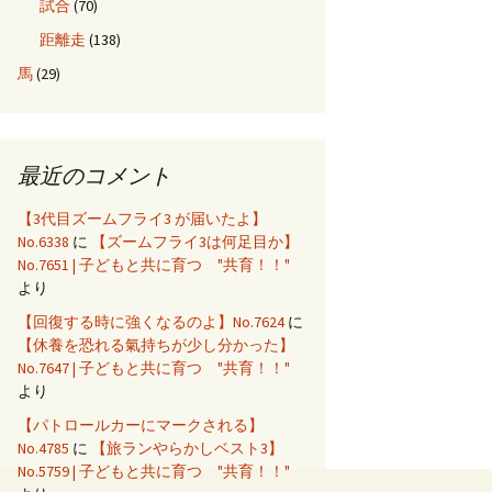
試合
(70)
距離走
(138)
馬
(29)
最近のコメント
【3代目ズームフライ3 が届いたよ】
No.6338
に
【ズームフライ3は何足目か】
No.7651 | 子どもと共に育つ "共育！！"
より
【回復する時に強くなるのよ】No.7624
に
【休養を恐れる氣持ちが少し分かった】
No.7647 | 子どもと共に育つ "共育！！"
より
【パトロールカーにマークされる】
No.4785
に
【旅ランやらかしベスト3】
No.5759 | 子どもと共に育つ "共育！！"