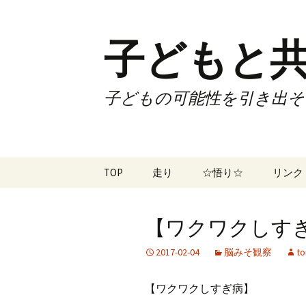
子どもと共
子どもの可能性を引き出そ
コ
TOP
走り
☆悟り☆
リンク
ン
テ
ツアー
大泉カ
ン
曜日3
【ワクワクしすぎ病
ツ
試合
70歳で
へ
2017-02-04
脳みそ観察
to
ス
ズームフライ
70歳
キ
【ワクワクしすぎ病】
ッ
なかも